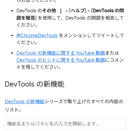
らお送りください。
more_vert
DevTools の
その他
> [
ヘルプ
] > [
DevTools の問
題を報告
] を使用して、DevTools の問題を報告して
ください。
@ChromeDevTools
をメンションしてツイートして
ください。
DevTools の新機能に関する YouTube 動画
または
DevTools のヒントに関する YouTube 動画
にコメン
トを残してください。
Dev
Tools の新機能
DevTools の新機能
シリーズで取り上げたすべての内容の
リスト。