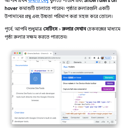
আপনি এখন
কমান্ড মেনু
খুলতে পারেন এবং
Show rulers on
hover
কমান্ডটি চালাতে পারেন। পৃষ্ঠার রুলারগুলি একটি
উপাদানের প্রস্থ এবং উচ্চতা পরিমাপ করা সহজ করে তোলে।
পূর্বে, আপনি শুধুমাত্র
সেটিংস
>
রুলার দেখান
চেকবক্সের মাধ্যমে
পৃষ্ঠা রুলার সক্ষম করতে পারতেন।