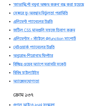
'জাভাস্ক্রিপ্ট নমুনা অক্ষম করুন' বন্ধ করা হয়েছে
সেন্সরে ভূ-অবস্থান নির্ভুলতা পরামিতি
এলিমেন্ট প্যানেলের উন্নতি
জটিল CSS মানগুলি সহজে ডিবাগ করুন
এলিমেন্টস > স্টাইলে @function সাপোর্ট
নেটওয়ার্ক প্যানেলের উন্নতি
অনুরোধ-শিরোনাম ফিল্টার
বিচ্ছিন্ন ওয়েব অ্যাপে সরাসরি সকেট
বিবিধ হাইলাইটস
অ্যাক্সেসযোগ্যতা
ক্রোম ১৩৭
গুগল আই/ও ২০২৫ সংস্করণ