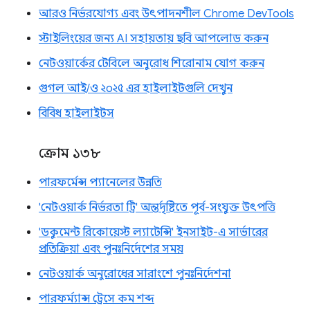
আরও নির্ভরযোগ্য এবং উৎপাদনশীল Chrome DevTools
স্টাইলিংয়ের জন্য AI সহায়তায় ছবি আপলোড করুন
নেটওয়ার্কের টেবিলে অনুরোধ শিরোনাম যোগ করুন
গুগল আই/ও ২০২৫ এর হাইলাইটগুলি দেখুন
বিবিধ হাইলাইটস
ক্রোম ১৩৮
পারফর্মেন্স প্যানেলের উন্নতি
'নেটওয়ার্ক নির্ভরতা ট্রি' অন্তর্দৃষ্টিতে পূর্ব-সংযুক্ত উৎপত্তি
'ডকুমেন্ট রিকোয়েস্ট ল্যাটেন্সি' ইনসাইট-এ সার্ভারের
প্রতিক্রিয়া এবং পুনঃনির্দেশের সময়
নেটওয়ার্ক অনুরোধের সারাংশে পুনঃনির্দেশনা
পারফর্ম্যান্স ট্রেসে কম শব্দ