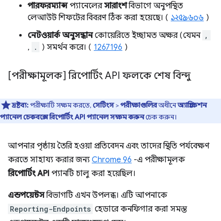
পারফরম্যান্স
প্যানেলের
সারাংশ
বিভাগে অনুপস্থিত
লেআউট শিফটের বিবরণ ঠিক করা হয়েছে। (
১২৫৯৬০৬
)
নেটওয়ার্ক অনুসন্ধান
কোয়েরিতে ইচ্ছামত অক্ষর (যেমন
,
,
.
) সমর্থন করে। (
1267196
)
[পরীক্ষামূলক] রিপোর্টিং API ফলকে শেষ বিন্দু
দ্রষ্টব্য:
পরীক্ষাটি সক্ষম করতে,
সেটিংস
>
পরীক্ষাগুলির
অধীনে
অ্যাপ্লিকেশন
প্যানেল চেকবক্সে রিপোর্টিং API প্যানেল সক্ষম করুন
চেক করুন।
আপনার পৃষ্ঠায় তৈরি হওয়া প্রতিবেদন এবং তাদের স্থিতি পর্যবেক্ষণ
করতে সাহায্য করার জন্য
Chrome 96
-এ পরীক্ষামূলক
রিপোর্টিং API
প্যানটি চালু করা হয়েছিল।
এন্ডপয়েন্টস
বিভাগটি এখন উপলব্ধ। এটি আপনাকে
Reporting-Endpoints
হেডারে কনফিগার করা সমস্ত