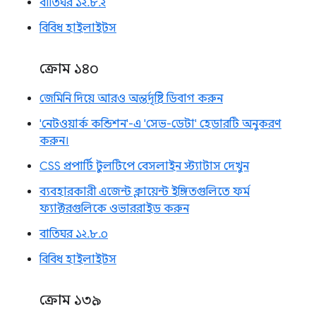
বাতিঘর ১২.৮.২
বিবিধ হাইলাইটস
ক্রোম ১৪০
জেমিনি দিয়ে আরও অন্তর্দৃষ্টি ডিবাগ করুন
'নেটওয়ার্ক কন্ডিশন'-এ 'সেভ-ডেটা' হেডারটি অনুকরণ
করুন।
CSS প্রপার্টি টুলটিপে বেসলাইন স্ট্যাটাস দেখুন
ব্যবহারকারী এজেন্ট ক্লায়েন্ট ইঙ্গিতগুলিতে ফর্ম
ফ্যাক্টরগুলিকে ওভাররাইড করুন
বাতিঘর ১২.৮.০
বিবিধ হাইলাইটস
ক্রোম ১৩৯