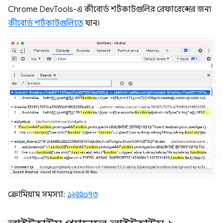
Chrome DevTools-এ কীবোর্ড শর্টকাটগুলির রেফারেন্সের জন্য
কীবোর্ড শর্টকাটগুলিতে
যান।
ক্রোমিয়াম সমস্যা:
১২৫৫০৭৩