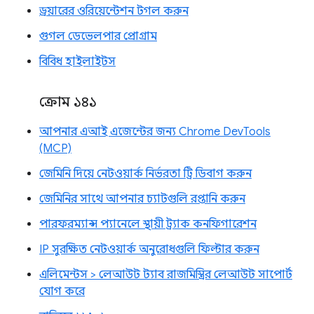
ড্রয়ারের ওরিয়েন্টেশন টগল করুন
গুগল ডেভেলপার প্রোগ্রাম
বিবিধ হাইলাইটস
ক্রোম ১৪১
আপনার এআই এজেন্টের জন্য Chrome DevTools
(MCP)
জেমিনি দিয়ে নেটওয়ার্ক নির্ভরতা ট্রি ডিবাগ করুন
জেমিনির সাথে আপনার চ্যাটগুলি রপ্তানি করুন
পারফরম্যান্স প্যানেলে স্থায়ী ট্র্যাক কনফিগারেশন
IP সুরক্ষিত নেটওয়ার্ক অনুরোধগুলি ফিল্টার করুন
এলিমেন্টস > লেআউট ট্যাব রাজমিস্ত্রির লেআউট সাপোর্ট
যোগ করে