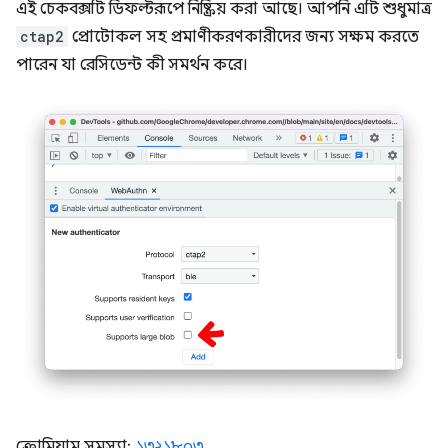
এই চেকবক্সটি ডিফল্টরূপে নিষ্ক্রিয় করা আছে। আপনি এটি শুধুমাত্র
ctap2
প্রোটোকল সহ প্রমাণীকরণকারীদের জন্য সক্ষম করতে
পারেন যা রেসিডেন্ট কী সমর্থন করে।
ক্রোমিয়াম সমস্যা:
১৩২১৮০৩