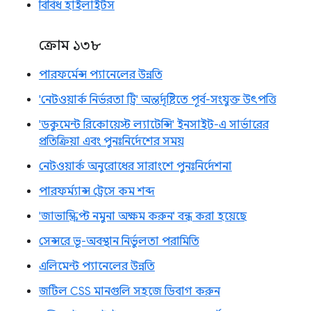
বিবিধ হাইলাইটস
ক্রোম ১৩৮
পারফর্মেন্স প্যানেলের উন্নতি
'নেটওয়ার্ক নির্ভরতা ট্রি' অন্তর্দৃষ্টিতে পূর্ব-সংযুক্ত উৎপত্তি
'ডকুমেন্ট রিকোয়েস্ট ল্যাটেন্সি' ইনসাইট-এ সার্ভারের
প্রতিক্রিয়া এবং পুনঃনির্দেশের সময়
নেটওয়ার্ক অনুরোধের সারাংশে পুনঃনির্দেশনা
পারফর্ম্যান্স ট্রেসে কম শব্দ
'জাভাস্ক্রিপ্ট নমুনা অক্ষম করুন' বন্ধ করা হয়েছে
সেন্সরে ভূ-অবস্থান নির্ভুলতা পরামিতি
এলিমেন্ট প্যানেলের উন্নতি
জটিল CSS মানগুলি সহজে ডিবাগ করুন