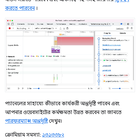
করতে পারবেন
।
প্যানেলের সাহায্যে কীভাবে কার্যকরী অন্তর্দৃষ্টি পাবেন এবং
আপনার ওয়েবসাইটের কর্মক্ষমতা উন্নত করবেন তা জানতে
পারফরম্যান্স অন্তর্দৃষ্টি
দেখুন।
ক্রোমিয়াম সমস্যা:
১৩১৩৩৮২