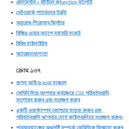
এলিমেন্টস > স্টাইলে @function সাপোর্ট
নেটওয়ার্ক প্যানেলের উন্নতি
অনুরোধ-শিরোনাম ফিল্টার
বিচ্ছিন্ন ওয়েব অ্যাপে সরাসরি সকেট
বিবিধ হাইলাইটস
অ্যাক্সেসযোগ্যতা
ক্রোম ১৩৭
গুগল আই/ও ২০২৫ সংস্করণ
জেমিনি দিয়ে আপনার কর্মক্ষেত্রে CSS পরিবর্তনগুলি
সংশোধন করুন এবং সংরক্ষণ করুন
একটি ওয়ার্কস্পেস ফোল্ডার সংযুক্ত করুন এবং
পরিবর্তনগুলি আপনার সোর্স ফাইলগুলিতে সংরক্ষণ করুন।
পারফরম্যান্সের অন্তর্দৃষ্টি সম্পর্কে জেমিনিকে জিজ্ঞাসা করুন