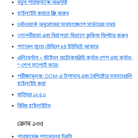
নতুন পারফর্ম্যান্স অন্তর্দৃষ্টি
হাইলাইট করতে ক্লিক করুন
নেটওয়ার্ক অনুরোধের সারসংক্ষেপে সার্ভারের সময়
'গোপনীয়তা এবং নিরাপত্তা' বিভাগে কুকিজ ফিল্টার করুন
প্যানেল জুড়ে টেবিলে kB ইউনিটে আকার
এলিমেন্টস > স্টাইলে অটোকমপ্লিট কর্নার-শেপ এবং কর্নার-
*-শেপ সাপোর্ট করে।
পরীক্ষামূলক: DOM-এ উপাদান এবং বৈশিষ্ট্যের সমস্যাগুলি
হাইলাইট করা
বাতিঘর ১২.৫.০
বিবিধ হাইলাইটস
ক্রোম ১৩৫
পারফর্মেন্স প্যানেলের উন্নতি