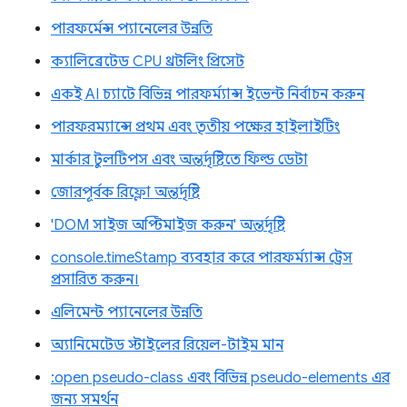
পারফর্মেন্স প্যানেলের উন্নতি
ক্যালিব্রেটেড CPU থ্রটলিং প্রিসেট
একই AI চ্যাটে বিভিন্ন পারফর্ম্যান্স ইভেন্ট নির্বাচন করুন
পারফরম্যান্সে প্রথম এবং তৃতীয় পক্ষের হাইলাইটিং
মার্কার টুলটিপস এবং অন্তর্দৃষ্টিতে ফিল্ড ডেটা
জোরপূর্বক রিফ্লো অন্তর্দৃষ্টি
'DOM সাইজ অপ্টিমাইজ করুন' অন্তর্দৃষ্টি
console.timeStamp ব্যবহার করে পারফর্ম্যান্স ট্রেস
প্রসারিত করুন।
এলিমেন্ট প্যানেলের উন্নতি
অ্যানিমেটেড স্টাইলের রিয়েল-টাইম মান
:open pseudo-class এবং বিভিন্ন pseudo-elements এর
জন্য সমর্থন