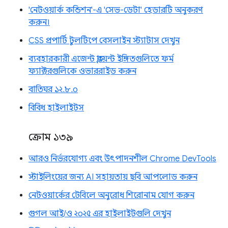
'নেটওয়ার্ক কন্ডিশন'-এ 'সেভ-ডেটা' হেডারটি অনুকরণ
করুন।
CSS প্রপার্টি টুলটিপে বেসলাইন স্ট্যাটাস দেখুন
ব্যবহারকারী এজেন্ট ক্লায়েন্ট ইঙ্গিতগুলিতে ফর্ম
ফ্যাক্টরগুলিকে ওভাররাইড করুন
বাতিঘর ১২.৮.০
বিবিধ হাইলাইটস
ক্রোম ১৩৯
আরও নির্ভরযোগ্য এবং উৎপাদনশীল Chrome DevTools
স্টাইলিংয়ের জন্য AI সহায়তায় ছবি আপলোড করুন
নেটওয়ার্কের টেবিলে অনুরোধ শিরোনাম যোগ করুন
গুগল আই/ও ২০২৫ এর হাইলাইটগুলি দেখুন