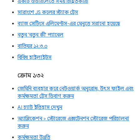
একটি ওভারলেতে সময় চিহ্নিতকারী
সারাংশে JS কলের স্ট্যাক ট্রেস
ব্যাজ সেটিংস এলিমেন্টস-এর মেনুতে সরানো হয়েছে
নতুন 'নতুন কী' প্যানেল
বাতিঘর ১২.৩.০
বিবিধ হাইলাইটস
ক্রোম ১৩২
জেমিনি ব্যবহার করে নেটওয়ার্ক অনুরোধ, উৎস ফাইল এবং
কর্মক্ষমতা ট্রেস ডিবাগ করুন
AI চ্যাট ইতিহাস দেখুন
অ্যাপ্লিকেশন > স্টোরেজে এক্সটেনশন স্টোরেজ পরিচালনা
করুন
কর্মক্ষমতা উন্নতি