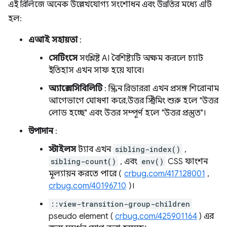
এই রিলিজে অনেক উল্লেখযোগ্য সংশোধন এবং উন্নতির মধ্যে এটি
হল:
এআই সহায়তা
:
সেটিংসে
সংশ্লিষ্ট AI বৈশিষ্ট্যটি অক্ষম করলে চ্যাট
ইতিহাস এখন সাফ হয়ে যাবে।
অ্যাক্সেসিবিলিটি
: স্ক্রিন রিডাররা এখন প্রসঙ্গ শিরোনাম
আগেভাগে ঘোষণা করে, উত্তর স্ট্রিমিং শুরু হলে "উত্তর
লোড হচ্ছে" এবং উত্তর সম্পূর্ণ হলে "উত্তর প্রস্তুত"।
উপাদান
:
স্টাইলস
ট্যাব এখন
sibling-index()
,
sibling-count()
, এবং
env()
CSS ফাংশন
মূল্যায়ন করতে পারে (
crbug.com/417128001
,
crbug.com/40196710
)।
::view-transition-group-children
pseudo element (
crbug.com/425901164
) এর