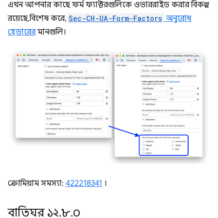
এখন আপনার কাছে ফর্ম ফ্যাক্টরগুলিকে ওভাররাইড করার বিকল্প
রয়েছে, বিশেষ করে,
Sec-CH-UA-Form-Factors
অনুরোধ
হেডারের
মানগুলি।
ক্রোমিয়াম সমস্যা:
422218341
।
বাতিঘর ১২
.
৮
.
০