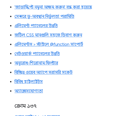
'জাভাস্ক্রিপ্ট নমুনা অক্ষম করুন' বন্ধ করা হয়েছে
সেন্সরে ভূ-অবস্থান নির্ভুলতা পরামিতি
এলিমেন্ট প্যানেলের উন্নতি
জটিল CSS মানগুলি সহজে ডিবাগ করুন
এলিমেন্টস > স্টাইলে @function সাপোর্ট
নেটওয়ার্ক প্যানেলের উন্নতি
অনুরোধ-শিরোনাম ফিল্টার
বিচ্ছিন্ন ওয়েব অ্যাপে সরাসরি সকেট
বিবিধ হাইলাইটস
অ্যাক্সেসযোগ্যতা
ক্রোম ১৩৭