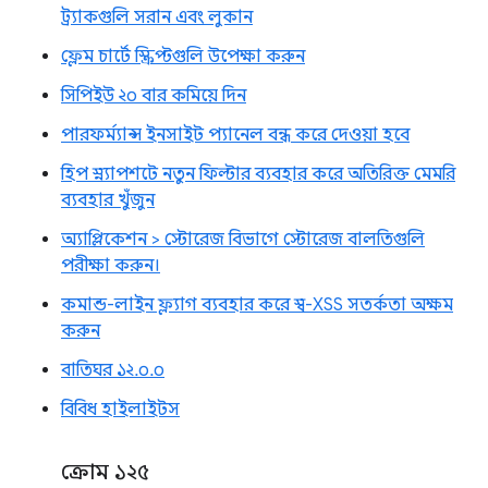
ট্র্যাকগুলি সরান এবং লুকান
ফ্লেম চার্টে স্ক্রিপ্টগুলি উপেক্ষা করুন
সিপিইউ ২০ বার কমিয়ে দিন
পারফর্ম্যান্স ইনসাইট প্যানেল বন্ধ করে দেওয়া হবে
হিপ স্ন্যাপশটে নতুন ফিল্টার ব্যবহার করে অতিরিক্ত মেমরি
ব্যবহার খুঁজুন
অ্যাপ্লিকেশন > স্টোরেজ বিভাগে স্টোরেজ বালতিগুলি
পরীক্ষা করুন।
কমান্ড-লাইন ফ্ল্যাগ ব্যবহার করে স্ব-XSS সতর্কতা অক্ষম
করুন
বাতিঘর ১২.০.০
বিবিধ হাইলাইটস
ক্রোম ১২৫