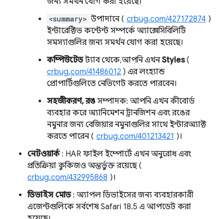
জন্য সমর্থন যোগ করা হয়েছে।
<summary>
উপাদানে (
crbug.com/427172874
)
ইন্টারেক্টিভ কন্টেন্ট সম্পর্কে অ্যাক্সেসিবিলিটি
সমস্যাগুলির জন্য সমর্থন যোগ করা হয়েছে।
কম্পিউটেড
ট্যাব থেকে, আপনি এখন
Styles
(
crbug.com/41486012
) এর লংহ্যান্ড
প্রোপার্টিগুলিতে নেভিগেট করতে পারবেন।
সহজীকরণ, রঙ
সম্পাদক: আপনি এখন কীবোর্ড
ব্যবহার করে অ্যানিমেশন ট্রানজিশন এবং রঙের
নমুনার জন্য বেজিয়ার নমুনাগুলির সাথে ইন্টারঅ্যাক্ট
করতে পারেন (
crbug.com/401213421
)।
নেটওয়ার্ক
: HAR ফাইল ইম্পোর্টে এখন অনুরোধ এবং
প্রতিক্রিয়া কুকিজও অন্তর্ভুক্ত রয়েছে (
crbug.com/432995868
)।
ডিভাইস মোড
: অ্যাপল ডিভাইসের জন্য ব্যবহারকারী
এজেন্টগুলিকে সর্বশেষ Safari 18.5 এ আপডেট করা
হয়েছে।