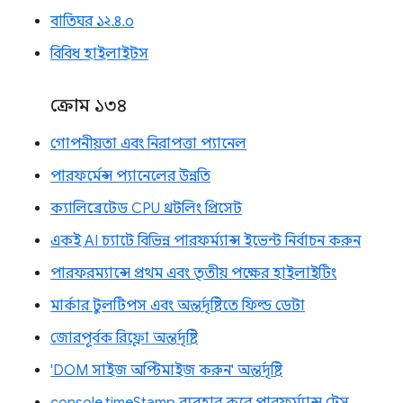
বাতিঘর ১২.৪.০
বিবিধ হাইলাইটস
ক্রোম ১৩৪
গোপনীয়তা এবং নিরাপত্তা প্যানেল
পারফর্মেন্স প্যানেলের উন্নতি
ক্যালিব্রেটেড CPU থ্রটলিং প্রিসেট
একই AI চ্যাটে বিভিন্ন পারফর্ম্যান্স ইভেন্ট নির্বাচন করুন
পারফরম্যান্সে প্রথম এবং তৃতীয় পক্ষের হাইলাইটিং
মার্কার টুলটিপস এবং অন্তর্দৃষ্টিতে ফিল্ড ডেটা
জোরপূর্বক রিফ্লো অন্তর্দৃষ্টি
'DOM সাইজ অপ্টিমাইজ করুন' অন্তর্দৃষ্টি
console.timeStamp ব্যবহার করে পারফর্ম্যান্স ট্রেস