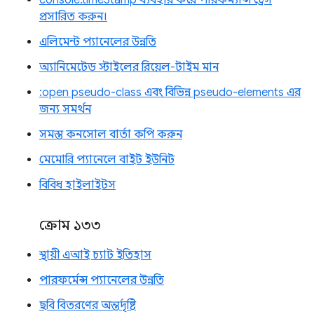
প্রসারিত করুন।
এলিমেন্ট প্যানেলের উন্নতি
অ্যানিমেটেড স্টাইলের রিয়েল-টাইম মান
:open pseudo-class এবং বিভিন্ন pseudo-elements এর
জন্য সমর্থন
সমস্ত কনসোল বার্তা কপি করুন
মেমোরি প্যানেলে বাইট ইউনিট
বিবিধ হাইলাইটস
ক্রোম ১৩৩
স্থায়ী এআই চ্যাট ইতিহাস
পারফর্মেন্স প্যানেলের উন্নতি
ছবি বিতরণের অন্তর্দৃষ্টি