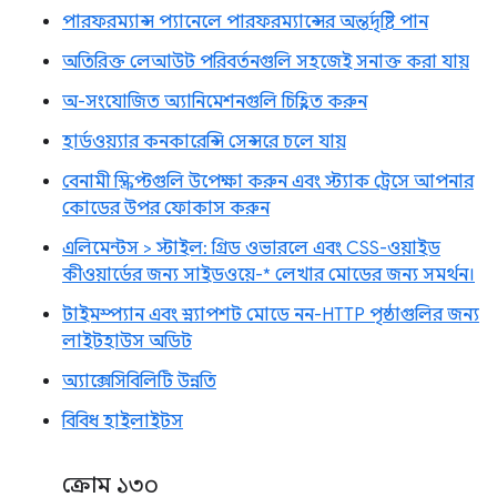
পারফরম্যান্স প্যানেলে পারফরম্যান্সের অন্তর্দৃষ্টি পান
অতিরিক্ত লেআউট পরিবর্তনগুলি সহজেই সনাক্ত করা যায়
অ-সংযোজিত অ্যানিমেশনগুলি চিহ্নিত করুন
হার্ডওয়্যার কনকারেন্সি সেন্সরে চলে যায়
বেনামী স্ক্রিপ্টগুলি উপেক্ষা করুন এবং স্ট্যাক ট্রেসে আপনার
কোডের উপর ফোকাস করুন
এলিমেন্টস > স্টাইল: গ্রিড ওভারলে এবং CSS-ওয়াইড
কীওয়ার্ডের জন্য সাইডওয়ে-* লেখার মোডের জন্য সমর্থন।
টাইমস্প্যান এবং স্ন্যাপশট মোডে নন-HTTP পৃষ্ঠাগুলির জন্য
লাইটহাউস অডিট
অ্যাক্সেসিবিলিটি উন্নতি
বিবিধ হাইলাইটস
ক্রোম ১৩০