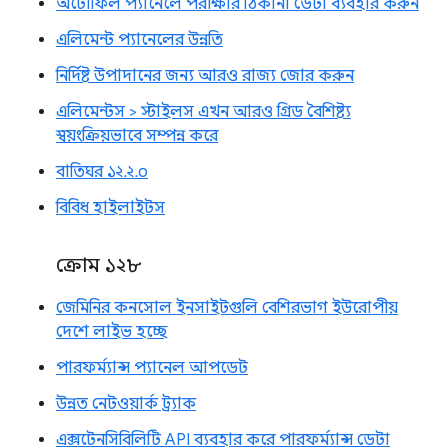
অটোফিল প্যানেলে পরীক্ষার ঠিকানা ডেটা ব্যবহার করুন
এলিমেন্ট প্যানেলের উন্নতি
নির্দিষ্ট উপাদানের জন্য আরও রাজ্য জোর করুন
এলিমেন্টস > স্টাইলস এখন আরও গ্রিড বৈশিষ্ট্য
স্বয়ংক্রিয়ভাবে সম্পন্ন করে
বাতিঘর ১২.২.০
বিবিধ হাইলাইটস
ক্রোম ১২৮
জেমিনির কনসোল ইনসাইটগুলি বেশিরভাগ ইউরোপীয়
দেশে লাইভ হচ্ছে
পারফর্ম্যান্স প্যানেল আপডেট
উন্নত নেটওয়ার্ক ট্র্যাক
এক্সটেনসিবিলিটি API ব্যবহার করে পারফর্ম্যান্স ডেটা