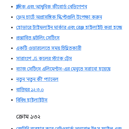
ক্লাসিক এবং আধুনিক কীবোর্ড নেভিগেশন
ফ্লেম চার্টে অপ্রাসঙ্গিক স্ক্রিপ্টগুলি উপেক্ষা করুন
হোভারে টাইমলাইন মার্কার এবং রেঞ্জ হাইলাইট করা হচ্ছে
প্রস্তাবিত থ্রটলিং সেটিংস
একটি ওভারলেতে সময় চিহ্নিতকারী
সারাংশে JS কলের স্ট্যাক ট্রেস
ব্যাজ সেটিংস এলিমেন্টস-এর মেনুতে সরানো হয়েছে
নতুন 'নতুন কী' প্যানেল
বাতিঘর ১২.৩.০
বিবিধ হাইলাইটস
ক্রোম ১৩২
জেমিনি ব্যবহার করে নেটওয়ার্ক অনুরোধ, উৎস ফাইল এবং