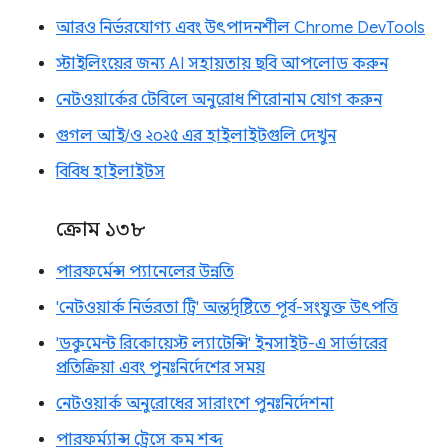
আরও নির্ভরযোগ্য এবং উৎপাদনশীল Chrome DevTools
স্টাইলিংয়ের জন্য AI সহায়তায় ছবি আপলোড করুন
নেটওয়ার্কের টেবিলে অনুরোধ শিরোনাম যোগ করুন
গুগল আই/ও ২০২৫ এর হাইলাইটগুলি দেখুন
বিবিধ হাইলাইটস
ক্রোম ১৩৮
পারফর্মেন্স প্যানেলের উন্নতি
'নেটওয়ার্ক নির্ভরতা ট্রি' অন্তর্দৃষ্টিতে পূর্ব-সংযুক্ত উৎপত্তি
'ডকুমেন্ট রিকোয়েস্ট ল্যাটেন্সি' ইনসাইট-এ সার্ভারের
প্রতিক্রিয়া এবং পুনঃনির্দেশের সময়
নেটওয়ার্ক অনুরোধের সারাংশে পুনঃনির্দেশনা
পারফর্ম্যান্স ট্রেসে কম শব্দ