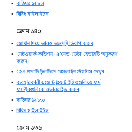
বাতিঘর ১২.৮.২
বিবিধ হাইলাইটস
ক্রোম ১৪০
জেমিনি দিয়ে আরও অন্তর্দৃষ্টি ডিবাগ করুন
'নেটওয়ার্ক কন্ডিশন'-এ 'সেভ-ডেটা' হেডারটি অনুকরণ
করুন।
CSS প্রপার্টি টুলটিপে বেসলাইন স্ট্যাটাস দেখুন
ব্যবহারকারী এজেন্ট ক্লায়েন্ট ইঙ্গিতগুলিতে ফর্ম
ফ্যাক্টরগুলিকে ওভাররাইড করুন
বাতিঘর ১২.৮.০
বিবিধ হাইলাইটস
ক্রোম ১৩৯