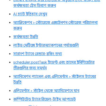
কর্মক্ষমতা ট্রেস ডিবাগ করুন
AI চ্যাট ইতিহাস দেখুন
অ্যাপ্লিকেশন > স্টোরেজে এক্সটেনশন স্টোরেজ পরিচালনা
করুন
কর্মক্ষমতা উন্নতি
লাইভ মেট্রিক্সে ইন্টারঅ্যাকশনের পর্যায়গুলি
সারাংশ ট্যাবে রেন্ডার-ব্লকিং তথ্য
scheduler.postTask ইভেন্ট এবং তাদের ইনিশিয়েটার
তীরগুলির জন্য সমর্থন
অ্যানিমেশন প্যানেল এবং এলিমেন্টস > স্টাইলস ট্যাবের
উন্নতি
এলিমেন্টস > স্টাইল থেকে অ্যানিমেশনে যান
কম্পিউটেড ট্যাবে রিয়েল-টাইম আপডেট