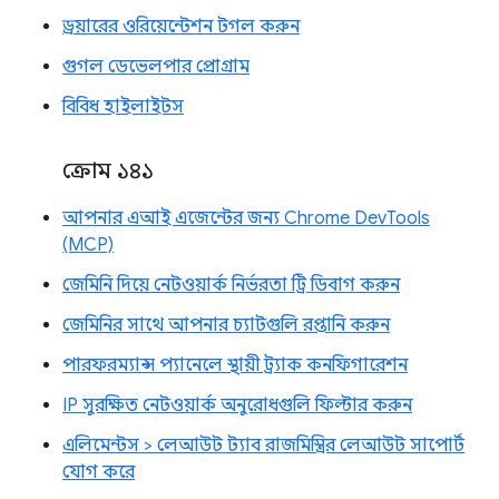
ড্রয়ারের ওরিয়েন্টেশন টগল করুন
গুগল ডেভেলপার প্রোগ্রাম
বিবিধ হাইলাইটস
ক্রোম ১৪১
আপনার এআই এজেন্টের জন্য Chrome DevTools
(MCP)
জেমিনি দিয়ে নেটওয়ার্ক নির্ভরতা ট্রি ডিবাগ করুন
জেমিনির সাথে আপনার চ্যাটগুলি রপ্তানি করুন
পারফরম্যান্স প্যানেলে স্থায়ী ট্র্যাক কনফিগারেশন
IP সুরক্ষিত নেটওয়ার্ক অনুরোধগুলি ফিল্টার করুন
এলিমেন্টস > লেআউট ট্যাব রাজমিস্ত্রির লেআউট সাপোর্ট
যোগ করে