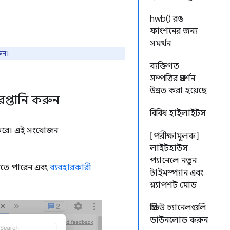
hwb() রঙ
ফাংশনের জন্য
সমর্থন
ুন।
ব্যক্তিগত
সম্পত্তির প্রদর্শন
উন্নত করা হয়েছে
প্তানি করুন
বিবিধ হাইলাইটস
ন করে। এই সংযোজন
[পরীক্ষামূলক]
।
লাইটহাউস
প্যানেলে নতুন
তে পারেন এবং
ব্যবহারকারী
টাইমস্প্যান এবং
স্ন্যাপশট মোড
প্রিভিউ চ্যানেলগুলি
ডাউনলোড করুন