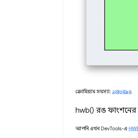
ক্রোমিয়াম সমস্যা:
১২৪০৫৯৬
hwb(
) রঙ ফাংশনের 
আপনি এখন DevTools-এ
HWB 