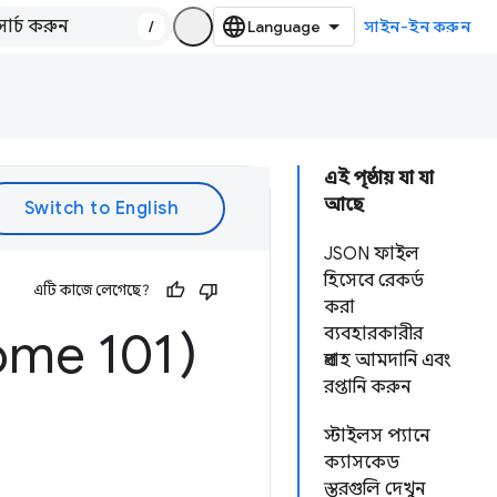
/
সাইন-ইন করুন
এই পৃষ্ঠায় যা যা
আছে
JSON ফাইল
হিসেবে রেকর্ড
এটি কাজে লেগেছে?
করা
ome 101)
ব্যবহারকারীর
প্রবাহ আমদানি এবং
রপ্তানি করুন
স্টাইলস প্যানে
ক্যাসকেড
স্তরগুলি দেখুন