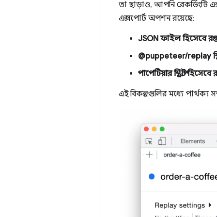
তা ছাড়াও, আপনি রেকর্ডিংটি এ
এক্সপোর্ট অপশন রয়েছে:
JSON ফাইল হিসেবে রপ্ত
@puppeteer/replay স্ক্রি
পাপেটিয়ার স্ক্রিপ্ট হিসেবে
এই বিকল্পগুলির মধ্যে পার্থক্