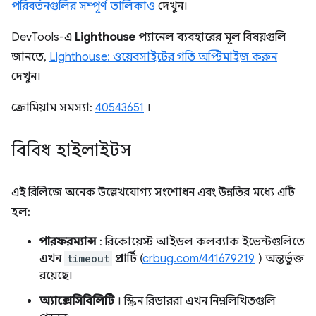
পরিবর্তনগুলির সম্পূর্ণ তালিকাও
দেখুন।
DevTools-এ
Lighthouse
প্যানেল ব্যবহারের মূল বিষয়গুলি
জানতে,
Lighthouse: ওয়েবসাইটের গতি অপ্টিমাইজ করুন
দেখুন।
ক্রোমিয়াম সমস্যা:
40543651
।
বিবিধ হাইলাইটস
এই রিলিজে অনেক উল্লেখযোগ্য সংশোধন এবং উন্নতির মধ্যে এটি
হল:
পারফরম্যান্স
: রিকোয়েস্ট আইডল কলব্যাক ইভেন্টগুলিতে
এখন
timeout
প্রপার্টি (
crbug.com/441679219
) অন্তর্ভুক্ত
রয়েছে।
অ্যাক্সেসিবিলিটি
। স্ক্রিন রিডাররা এখন নিম্নলিখিতগুলি