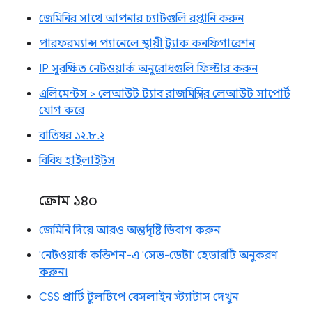
জেমিনির সাথে আপনার চ্যাটগুলি রপ্তানি করুন
পারফরম্যান্স প্যানেলে স্থায়ী ট্র্যাক কনফিগারেশন
IP সুরক্ষিত নেটওয়ার্ক অনুরোধগুলি ফিল্টার করুন
এলিমেন্টস > লেআউট ট্যাব রাজমিস্ত্রির লেআউট সাপোর্ট
যোগ করে
বাতিঘর ১২.৮.২
বিবিধ হাইলাইটস
ক্রোম ১৪০
জেমিনি দিয়ে আরও অন্তর্দৃষ্টি ডিবাগ করুন
'নেটওয়ার্ক কন্ডিশন'-এ 'সেভ-ডেটা' হেডারটি অনুকরণ
করুন।
CSS প্রপার্টি টুলটিপে বেসলাইন স্ট্যাটাস দেখুন