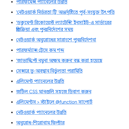
পারফর্মেন্স প্যানেলের উন্নতি
'নেটওয়ার্ক নির্ভরতা ট্রি' অন্তর্দৃষ্টিতে পূর্ব-সংযুক্ত উৎপত্তি
'ডকুমেন্ট রিকোয়েস্ট ল্যাটেন্সি' ইনসাইট-এ সার্ভারের
প্রতিক্রিয়া এবং পুনঃনির্দেশের সময়
নেটওয়ার্ক অনুরোধের সারাংশে পুনঃনির্দেশনা
পারফর্ম্যান্স ট্রেসে কম শব্দ
'জাভাস্ক্রিপ্ট নমুনা অক্ষম করুন' বন্ধ করা হয়েছে
সেন্সরে ভূ-অবস্থান নির্ভুলতা পরামিতি
এলিমেন্ট প্যানেলের উন্নতি
জটিল CSS মানগুলি সহজে ডিবাগ করুন
এলিমেন্টস > স্টাইলে @function সাপোর্ট
নেটওয়ার্ক প্যানেলের উন্নতি
অনুরোধ-শিরোনাম ফিল্টার