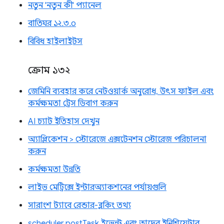
নতুন 'নতুন কী' প্যানেল
বাতিঘর ১২.৩.০
বিবিধ হাইলাইটস
ক্রোম ১৩২
জেমিনি ব্যবহার করে নেটওয়ার্ক অনুরোধ, উৎস ফাইল এবং
কর্মক্ষমতা ট্রেস ডিবাগ করুন
AI চ্যাট ইতিহাস দেখুন
অ্যাপ্লিকেশন > স্টোরেজে এক্সটেনশন স্টোরেজ পরিচালনা
করুন
কর্মক্ষমতা উন্নতি
লাইভ মেট্রিক্সে ইন্টারঅ্যাকশনের পর্যায়গুলি
সারাংশ ট্যাবে রেন্ডার-ব্লকিং তথ্য
scheduler.postTask ইভেন্ট এবং তাদের ইনিশিয়েটার