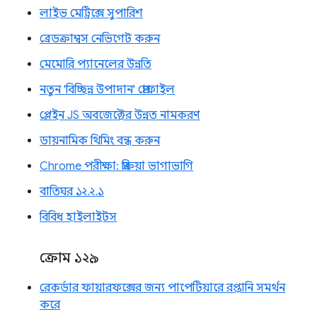
লাইভ মেট্রিক্সে সুপারিশ
ব্রেডক্রাম্বস নেভিগেট করুন
মেমোরি প্যানেলের উন্নতি
নতুন 'বিচ্ছিন্ন উপাদান' প্রোফাইল
প্লেইন JS অবজেক্টের উন্নত নামকরণ
ডায়নামিক থিমিং বন্ধ করুন
Chrome পরীক্ষা: প্রক্রিয়া ভাগাভাগি
বাতিঘর ১২.২.১
বিবিধ হাইলাইটস
ক্রোম ১২৯
রেকর্ডার ফায়ারফক্সের জন্য পাপেটিয়ারে রপ্তানি সমর্থন
করে