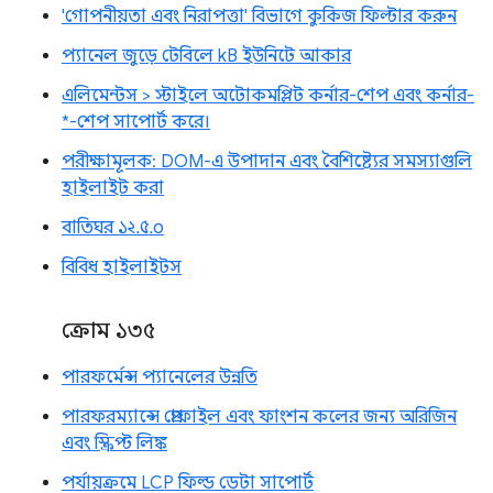
'গোপনীয়তা এবং নিরাপত্তা' বিভাগে কুকিজ ফিল্টার করুন
প্যানেল জুড়ে টেবিলে kB ইউনিটে আকার
এলিমেন্টস > স্টাইলে অটোকমপ্লিট কর্নার-শেপ এবং কর্নার-
*-শেপ সাপোর্ট করে।
পরীক্ষামূলক: DOM-এ উপাদান এবং বৈশিষ্ট্যের সমস্যাগুলি
হাইলাইট করা
বাতিঘর ১২.৫.০
বিবিধ হাইলাইটস
ক্রোম ১৩৫
পারফর্মেন্স প্যানেলের উন্নতি
পারফরম্যান্সে প্রোফাইল এবং ফাংশন কলের জন্য অরিজিন
এবং স্ক্রিপ্ট লিঙ্ক
পর্যায়ক্রমে LCP ফিল্ড ডেটা সাপোর্ট