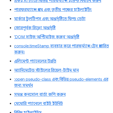
একই AI চ্যাটে বিভিন্ন পারফর্ম্যান্স ইভেন্ট নির্বাচন করুন
পারফরম্যান্সে প্রথম এবং তৃতীয় পক্ষের হাইলাইটিং
মার্কার টুলটিপস এবং অন্তর্দৃষ্টিতে ফিল্ড ডেটা
জোরপূর্বক রিফ্লো অন্তর্দৃষ্টি
'DOM সাইজ অপ্টিমাইজ করুন' অন্তর্দৃষ্টি
console.timeStamp ব্যবহার করে পারফর্ম্যান্স ট্রেস প্রসারিত
করুন।
এলিমেন্ট প্যানেলের উন্নতি
অ্যানিমেটেড স্টাইলের রিয়েল-টাইম মান
:open pseudo-class এবং বিভিন্ন pseudo-elements এর
জন্য সমর্থন
সমস্ত কনসোল বার্তা কপি করুন
মেমোরি প্যানেলে বাইট ইউনিট
বিবিধ হাইলাইটস