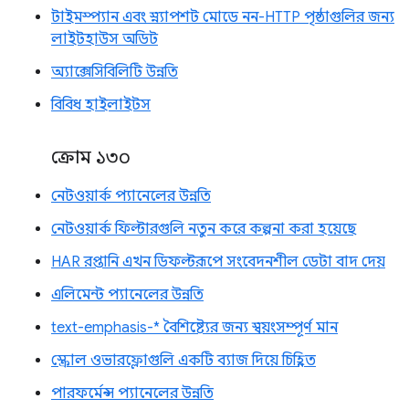
টাইমস্প্যান এবং স্ন্যাপশট মোডে নন-HTTP পৃষ্ঠাগুলির জন্য
লাইটহাউস অডিট
অ্যাক্সেসিবিলিটি উন্নতি
বিবিধ হাইলাইটস
ক্রোম ১৩০
নেটওয়ার্ক প্যানেলের উন্নতি
নেটওয়ার্ক ফিল্টারগুলি নতুন করে কল্পনা করা হয়েছে
HAR রপ্তানি এখন ডিফল্টরূপে সংবেদনশীল ডেটা বাদ দেয়
এলিমেন্ট প্যানেলের উন্নতি
text-emphasis-* বৈশিষ্ট্যের জন্য স্বয়ংসম্পূর্ণ মান
স্ক্রোল ওভারফ্লোগুলি একটি ব্যাজ দিয়ে চিহ্নিত
পারফর্মেন্স প্যানেলের উন্নতি