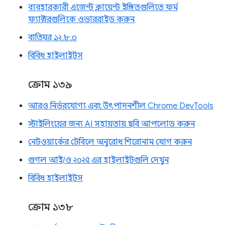
ব্যবহারকারী এজেন্ট ক্লায়েন্ট ইঙ্গিতগুলিতে ফর্ম
ফ্যাক্টরগুলিকে ওভাররাইড করুন
বাতিঘর ১২.৮.০
বিবিধ হাইলাইটস
ক্রোম ১৩৯
আরও নির্ভরযোগ্য এবং উৎপাদনশীল Chrome DevTools
স্টাইলিংয়ের জন্য AI সহায়তায় ছবি আপলোড করুন
নেটওয়ার্কের টেবিলে অনুরোধ শিরোনাম যোগ করুন
গুগল আই/ও ২০২৫ এর হাইলাইটগুলি দেখুন
বিবিধ হাইলাইটস
ক্রোম ১৩৮