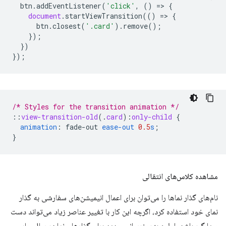
btn
.
addEventListener
(
'click'
,
()
=
>
{
document
.
startViewTransition
(()
=
>
{
btn
.
closest
(
'.card'
).
remove
();
});
})
});
/* Styles for the transition animation */
::
view-transition-old
(
.
card
)
:
only-child
{
animation
:
fade-out
ease-out
0.5
s
;
}
مشاهده کلاس‌های انتقالی
نام‌های گذار نماها را می‌توان برای اعمال انیمیشن‌های سفارشی به گذار
نمای خود استفاده کرد، اگرچه این کار با تغییر عناصر زیاد می‌تواند دست
و پا گیر باشد. اولین به‌روزرسانی جدید برای گذارهای نما در سال جاری،