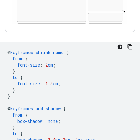
@
keyframes
shrink-name
{
from
{
font-size
:
2
em
;
}
to
{
font-size
:
1.5
em
;
}
}
@
keyframes
add-shadow
{
from
{
box-shadow
:
none
;
}
to
{
box-shadow
:
0
4
px
2
px
-2
px
gray
;