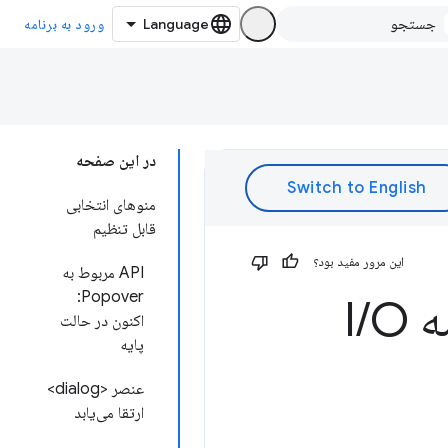
ورود به برنامه
در این صفحه
منوهای انتخابی
قابل تنظیم
این مرور مفید بود؟
API مربوط به
Popover:
 I
O
/
اکنون در حالت
پایه
عنصر <dialog>
ارتقا می‌یابد