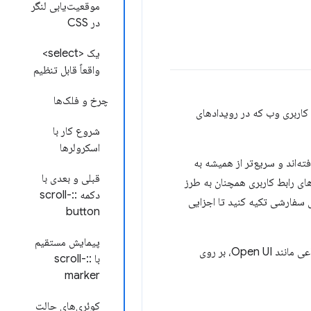
موقعیت‌یابی لنگر
در CSS
یک <select>
واقعاً قابل تنظیم
چرخ و فلک‌ها
 رویدادهای Google I/O، این پست خلاصه‌ای از مهم‌ترین نکات برجسته CSS و رابط کاربری وب که در رویدادهای
شروع کار با
اسکرولرها
ته‌اند و سریع‌تر از همیشه به
قبلی و بعدی با
های رابط کاربری همچنان به طرز
دکمه ::scroll-
 جاوا اسکریپت، ترفندهای پیچیده CSS و انبوهی از کدهای سفارشی تکیه کنید تا اجزایی
button
پیمایش مستقیم
تیم کروم، با همکاری سایر فروشندگان مرورگر، نهادهای استاندارد مانند CSSWG و WHATWG و گروه‌های اجتماعی مانند Open UI، بر روی
با ::scroll-
marker
کوئری‌های حالت