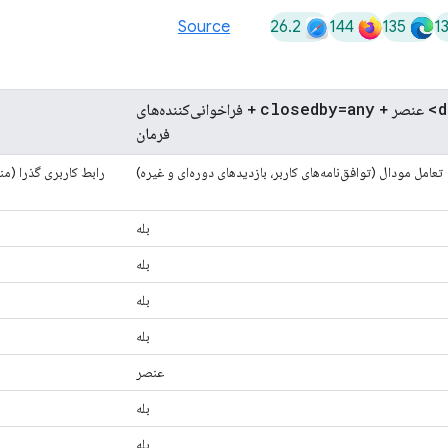
26.2
144
135
1
Source
closedby=any
عنصر +
+ فراخوانی‌کننده‌های
فرمان
تعامل مودال (توافق‌نامه‌های کاربر، بازدیدهای دوره‌ای و غیره)
رابط کاربری گذرا (منو
بله
بله
بله
بله
عنصر
بله
بله