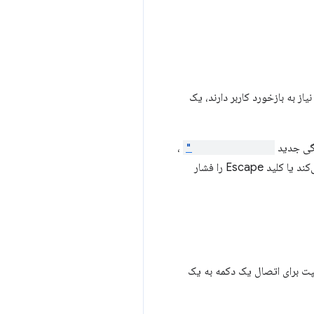
ژگی جدید
closedby="any"
،
پنجره‌های محاوره‌ای مودال اکنون از قابلیت حذف آسان پشتیبانی می‌کنند و هنگامی که کاربر خارج از کادر کلیک می‌کند یا کلید Escape را فشار
پت برای اتصال یک دکمه به یک