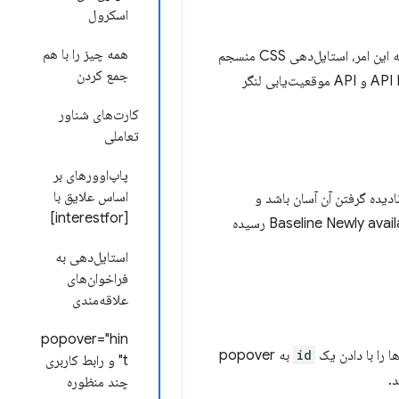
اسکرول
همه چیز را با هم
برای فرم‌ها ضروری است، اما ساختار داخلی آن از گذشته توسط مرورگر محافظت شده است، که این امر، استایل‌دهی CSS منسجم
جمع کردن
بهتر، نیاز به درک بلوک‌های سازنده آن - API Popover و API موقعیت‌یابی لنگر
کارت‌های شناور
تعاملی
پاپ‌اوورهای بر
اساس علایق با
ادیده گرفتن آن آسان باشد و
[interestfor]
همه این موارد را مدیریت می‌کند و از امسال، به وضعیت Baseline Newly available رسیده
استایل‌دهی به
فراخوان‌های
علاقه‌مندی
popover="hin
id
به popover
t" و رابط کاربری
.
چند منظوره