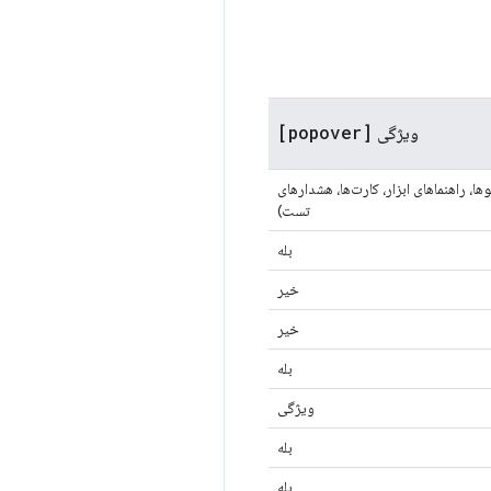
[popover]
ویژگی
ها، راهنماهای ابزار، کارت‌ها، هشدارهای
تست)
بله
خیر
خیر
بله
ویژگی
بله
بله