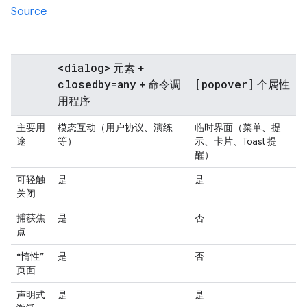
Source
<dialog>
元素 +
closedby=any
[popover]
+ 命令调
个属性
用程序
主要用
模态互动（用户协议、演练
临时界面（菜单、提
途
等）
示、卡片、Toast 提
醒）
可轻触
是
是
关闭
捕获焦
是
否
点
“惰性”
是
否
页面
声明式
是
是