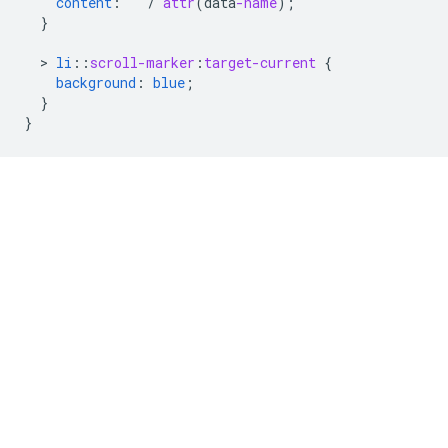
content
:
''
/
attr
(
data
-name
);
}
  > 
li
::
scroll-marker
:
target-current
{
background
:
blue
;
}
}