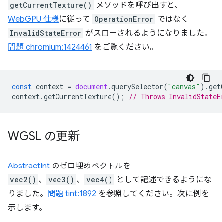
getCurrentTexture()
メソッドを呼び出すと、
WebGPU 仕様
に従って
OperationError
ではなく
InvalidStateError
がスローされるようになりました。
問題 chromium:1424461
をご覧ください。
const
context
=
document
.
querySelector
(
"canvas"
).
get
context
.
getCurrentTexture
();
// Throws InvalidStateE
WGSL の更新
AbstractInt
のゼロ埋めベクトルを
vec2()
、
vec3()
、
vec4()
として記述できるようにな
りました。
問題 tint:1892
を参照してください。次に例を
示します。