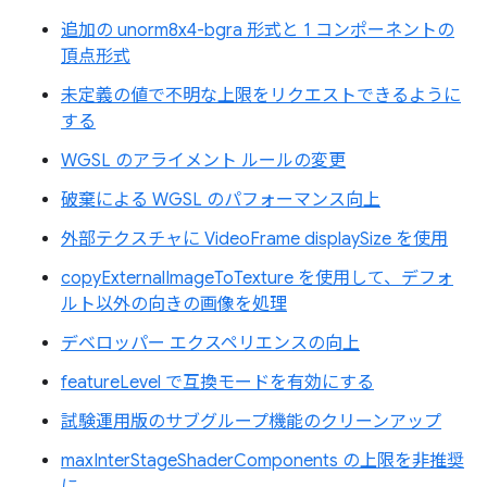
追加の unorm8x4-bgra 形式と 1 コンポーネントの
頂点形式
未定義の値で不明な上限をリクエストできるように
する
WGSL のアライメント ルールの変更
破棄による WGSL のパフォーマンス向上
外部テクスチャに VideoFrame displaySize を使用
copyExternalImageToTexture を使用して、デフォ
ルト以外の向きの画像を処理
デベロッパー エクスペリエンスの向上
featureLevel で互換モードを有効にする
試験運用版のサブグループ機能のクリーンアップ
maxInterStageShaderComponents の上限を非推奨