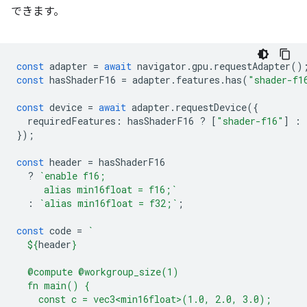
できます。
const
adapter
=
await
navigator
.
gpu
.
requestAdapter
()
const
hasShaderF16
=
adapter
.
features
.
has
(
"shader-f1
const
device
=
await
adapter
.
requestDevice
({
requiredFeatures
:
hasShaderF16
?
[
"shader-f16"
]
:
});
const
header
=
hasShaderF16
?
`enable f16;
     alias min16float = f16;`
:
`alias min16float = f32;`
;
const
code
=
`
${
header
}
  @compute @workgroup_size(1)
  fn main() {
    const c = vec3<min16float>(1.0, 2.0, 3.0);