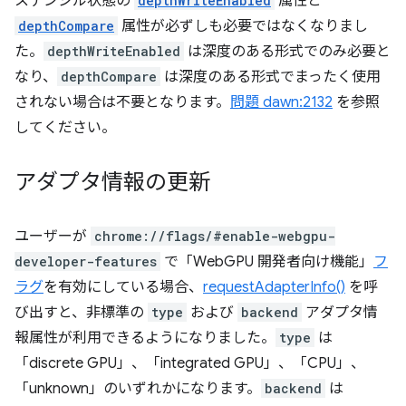
ステンシル状態の
depthWriteEnabled
属性と
depthCompare
属性が必ずしも必要ではなくなりまし
た。
depthWriteEnabled
は深度のある形式でのみ必要と
なり、
depthCompare
は深度のある形式でまったく使用
されない場合は不要となります。
問題 dawn:2132
を参照
してください。
アダプタ情報の更新
ユーザーが
chrome://flags/#enable-webgpu-
developer-features
で「WebGPU 開発者向け機能」
フ
ラグ
を有効にしている場合、
requestAdapterInfo()
を呼
び出すと、非標準の
type
および
backend
アダプタ情
報属性が利用できるようになりました。
type
は
「discrete GPU」、「integrated GPU」、「CPU」、
「unknown」のいずれかになります。
backend
は