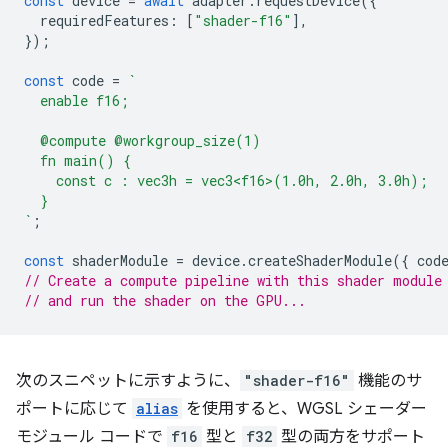
const
device
=
await
adapter
.
requestDevice
({
requiredFeatures
:
[
"shader-f16"
],
});
const
code
=
`
  enable f16;
  @compute @workgroup_size(1)
  fn main() {
    const c : vec3h = vec3<f16>(1.0h, 2.0h, 3.0h);
  }
`
;
const
shaderModule
=
device
.
createShaderModule
({
cod
// Create a compute pipeline with this shader module
// and run the shader on the GPU...
次のスニペットに示すように、
"shader-f16"
機能のサ
ポートに応じて
alias
を使用すると、WGSL シェーダー
モジュール コードで
f16
型と
f32
型の両方をサポート