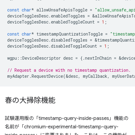
const
char
*
allowUnsafeApisToggle
=
"allow_unsafe_ap
deviceTogglesDesc
.
enabledToggles
=
&
allowUnsafeApisT
deviceTogglesDesc
.
enabledToggleCount
=
1
;
const
char
*
timestampQuantizationToggle
=
"timestamp
deviceTogglesDesc
.
disabledToggles
=
&
timestampQuanti
deviceTogglesDesc
.
disabledToggleCount
=
1
;
wgpu
::
DeviceDescriptor
desc
=
{.
nextInChain
=
&
devic
// Request a device with no timestamp quantization.
myAdapter
.
RequestDevice
(
&
desc
,
myCallback
,
myUserDat
春の大掃除機能
試験運用版の「timestamp-query-inside-passes」機能の
名前が「chromium-experimental-timestamp-query-