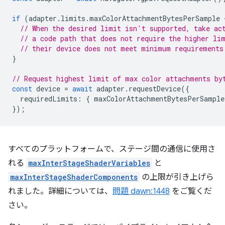
if
(
adapter
.
limits
.
maxColorAttachmentBytesPerSample
 
// When the desired limit isn't supported, take ac
// a code path that does not require the higher li
// their device does not meet minimum requirements
}
// Request highest limit of max color attachments by
const
device
=
await
adapter
.
requestDevice
({
requiredLimits
:
{
maxColorAttachmentBytesPerSample
});
すべてのプラットフォームで、ステージ間の通信に使用さ
れる
maxInterStageShaderVariables
と
maxInterStageShaderComponents
の上限が引き上げら
れました。詳細については、
問題 dawn:1448
をご覧くだ
さい。