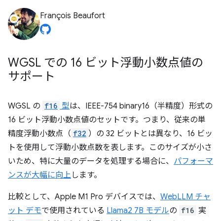
François Beaufort
WGSL での 16 ビット浮動小数点値の
サポート
WGSL の
f16
型
は、IEEE-754 binary16（半精度）形式の
16 ビット浮動小数点値のセットです。つまり、従来の単
精度浮動小数点（
f32
）の 32 ビットとは異なり、16 ビッ
トを使用して浮動小数点数を表します。このサイズが小さ
いため、特に大量のデータを処理する場合に、
パフォーマ
ンスが大幅に向上
します。
比較として、Apple M1 Pro デバイスでは、
WebLLM チャ
ット デモ
で使用されている
Llama2 7B モデル
の
f16
実