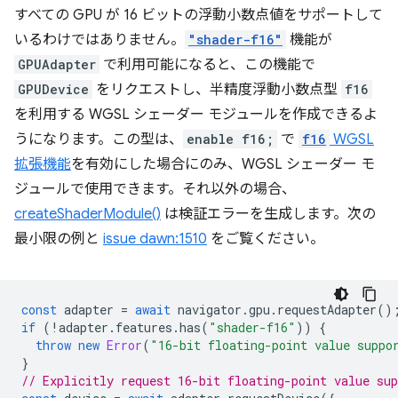
すべての GPU が 16 ビットの浮動小数点値をサポートして
いるわけではありません。
"shader-f16"
機能が
GPUAdapter
で利用可能になると、この機能で
GPUDevice
をリクエストし、半精度浮動小数点型
f16
を利用する WGSL シェーダー モジュールを作成できるよ
うになります。この型は、
enable f16;
で
f16
WGSL
拡張機能
を有効にした場合にのみ、WGSL シェーダー モ
ジュールで使用できます。それ以外の場合、
createShaderModule()
は検証エラーを生成します。次の
最小限の例と
issue dawn:1510
をご覧ください。
const
adapter
=
await
navigator
.
gpu
.
requestAdapter
()
if
(
!
adapter
.
features
.
has
(
"shader-f16"
))
{
throw
new
Error
(
"16-bit floating-point value suppo
}
// Explicitly request 16-bit floating-point value sup