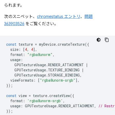
られます。
次のスニペット、
chromestatus エントリ
、
問題
363903526
をご覧ください。
const
texture
=
myDevice
.
createTexture
({
size
:
[
4
,
4
],
format
:
"rgba8unorm"
,
usage
:
GPUTextureUsage
.
RENDER_ATTACHMENT
|
GPUTextureUsage
.
TEXTURE_BINDING
|
GPUTextureUsage
.
STORAGE_BINDING
,
viewFormats
:
[
"rgba8unorm-srgb"
],
});
const
view
=
texture
.
createView
({
format
:
'rgba8unorm-srgb'
,
usage
:
GPUTextureUsage
.
RENDER_ATTACHMENT
,
// Restr
});