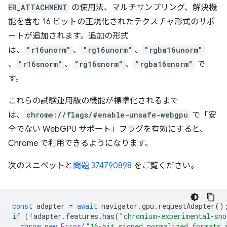
ER_ATTACHMENT
の使用法、マルチサンプリング、解決機
能を含む 16 ビットの正規化されたテクスチャ形式のサポ
ートが追加されます。追加の形式
は、
"r16unorm"
、
"rg16unorm"
、
"rgba16unorm"
、
"r16snorm"
、
"rg16snorm"
、
"rgba16snorm"
で
す。
これらの試験運用版の機能が標準化されるまで
は、
chrome://flags/#enable-unsafe-webgpu
で「安
全でない WebGPU サポート」フラグを有効にすると、
Chrome で利用できるようになります。
次のスニペットと
問題 374790898
をご覧ください。
const
adapter
=
await
navigator
.
gpu
.
requestAdapter
()
if
(
!
adapter
.
features
.
has
(
"chromium-experimental-sno
throw
new
Error
(
"16-bit signed normalized formats 