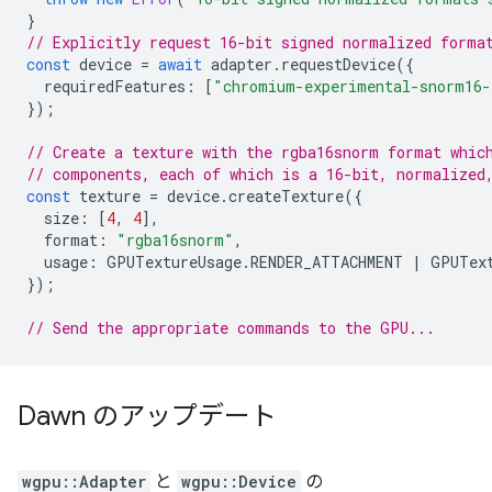
}
// Explicitly request 16-bit signed normalized forma
const
device
=
await
adapter
.
requestDevice
({
requiredFeatures
:
[
"chromium-experimental-snorm16-
});
// Create a texture with the rgba16snorm format whic
// components, each of which is a 16-bit, normalized
const
texture
=
device
.
createTexture
({
size
:
[
4
,
4
],
format
:
"rgba16snorm"
,
usage
:
GPUTextureUsage
.
RENDER_ATTACHMENT
|
GPUTex
});
// Send the appropriate commands to the GPU...
Dawn のアップデート
wgpu::Adapter
と
wgpu::Device
の