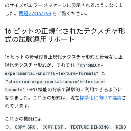
のサイズがエラー メッセージに表示されるようになりま
した。
問題 374167798
をご覧ください。
16 ビットの正規化されたテクスチャ形
式の試験運用サポート
16 ビットの符号付き正規化テクスチャ形式と符号なし正
規化テクスチャ形式が、それぞれ
"chromium-
experimental-snorm16-texture-formats"
と
"chromium-experimental-unorm16-texture-
formats"
GPU 機能の背後で試験的に利用できるように
なりました。これらの形式は、現在
標準化に向けて議論
さ
れています。
これらの機能によ
り、
COPY_SRC
、
COPY_DST
、
TEXTURE_BINDING
、
REND