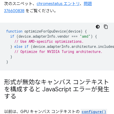
次のスニペット、
chromestatus エントリ
、
問題
376600838
をご覧ください。
function
optimizeForGpuDevice
(
device
)
{
if
(
device
.
adapterInfo
.
vendor
===
"amd"
)
{
// Use AMD-specific optimizations.
}
else
if
(
device
.
adapterInfo
.
architecture
.
include
// Optimize for NVIDIA Turing architecture.
}
}
形式が無効なキャンバス コンテキスト
を構成すると Java
Script エラーが発生
する
以前は、GPU キャンバス コンテキストの
configure()