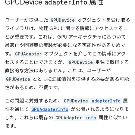
GPUDevice
adapter
Info
属性
ユーザーが提供した
GPUDevice
オブジェクトを受け取る
ライブラリは、物理 GPU に関する情報にアクセスするこ
とが重要です。これは、GPU アーキテクチャに基づいて
最適化や回避策の実装が必要になる可能性があるためで
す。
GPUAdapter
オブジェクトを介してこの情報にアク
セスすることはできますが、
GPUDevice
単独で取得する
直接的な方法はありません。これは、ユーザーが
GPUDevice
とともに追加情報を提供する必要がある可能
性があるため、不便です。
この問題に対処するため、
GPUDevice
adapterInfo
属
性を通じて
GPUAdapterInfo
が公開されるようになりま
した。これらは既存の
GPUAdapter
info
属性と似てい
ます。