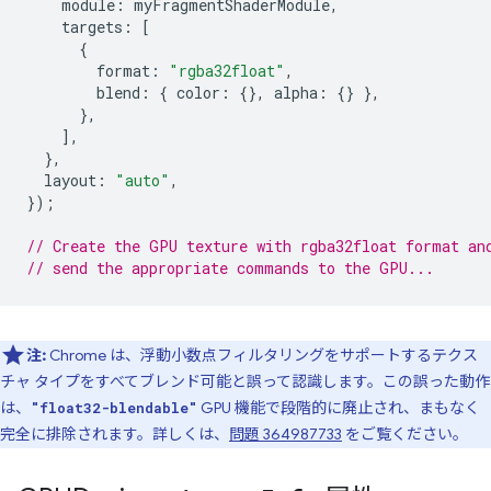
module
:
myFragmentShaderModule
,
targets
:
[
{
format
:
"rgba32float"
,
blend
:
{
color
:
{},
alpha
:
{}
},
},
],
},
layout
:
"auto"
,
});
// Create the GPU texture with rgba32float format an
// send the appropriate commands to the GPU...
注:
Chrome は、浮動小数点フィルタリングをサポートするテクス
チャ タイプをすべてブレンド可能と誤って認識します。この誤った動作
は、
GPU 機能で段階的に廃止され、まもなく
"float32-blendable"
完全に排除されます。詳しくは、
問題 364987733
をご覧ください。