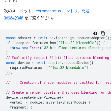
ります。
次のスニペット、
chromestatus エントリ
、
問題
369649348
をご覧ください。
const
adapter
=
await
navigator
.
gpu
.
requestAdapter
()
if
(
!
adapter
.
features
.
has
(
"float32-blendable"
))
{
throw
new
Error
(
"32-bit float textures blending su
}
// Explicitly request 32-bit float textures blending 
const
device
=
await
adapter
.
requestDevice
({
requiredFeatures
:
[
"float32-blendable"
],
});
// ... Creation of shader modules is omitted for rea
// Create a render pipeline that uses blending for t
device
.
createRenderPipeline
({
vertex
:
{
module
:
myVertexShaderModule
},
fragment
:
{