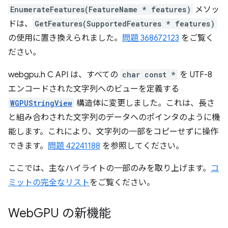
EnumerateFeatures(FeatureName * features)
メソッ
ドは、
GetFeatures(SupportedFeatures * features)
の使用に置き換えられました。
問題 368672123
をご覧く
ださい。
webgpu.h C API は、すべての
char const *
を UTF-8
エンコードされた文字列へのビューを定義する
WGPUStringView
構造体に変更しました。これは、長さ
と組み合わされた文字列のデータへのポインタのように機
能します。これにより、文字列の一部をコピーせずに操作
できます。
問題 42241188
を参照してください。
ここでは、主なハイライトの一部のみを取り上げます。
コ
ミットの完全なリスト
をご覧ください。
Web
GPU の新機能