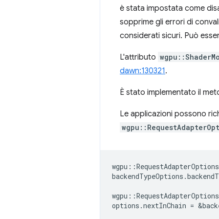
è stata impostata come disa
sopprime gli errori di conv
considerati sicuri. Può esser
L'attributo
wgpu::ShaderM
dawn:130321
.
È stato implementato il me
Le applicazioni possono ri
wgpu::RequestAdapterOp
wgpu
::
RequestAdapterOption
backendTypeOptions
.
backendT
wgpu
::
RequestAdapterOptions
options
.
nextInChain
=
&
back