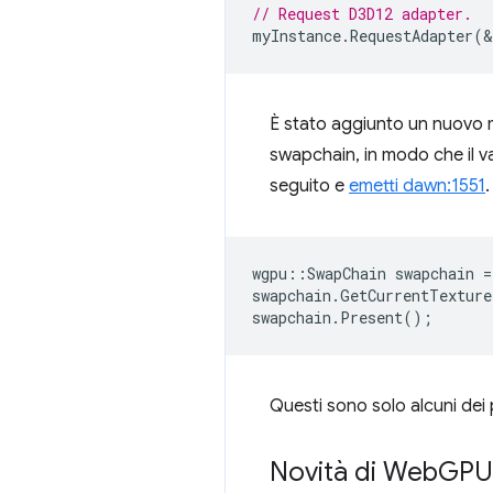
// Request D3D12 adapter.
myInstance
.
RequestAdapter
(
&
È stato aggiunto un nuov
swapchain, in modo che il va
seguito e
emetti dawn:1551
.
wgpu
::
SwapChain
swapchain
=
swapchain
.
GetCurrentTexture
swapchain
.
Present
();
Questi sono solo alcuni dei p
Novità di Web
GPU