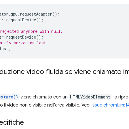
ator
.
gpu
.
requestAdapter
();
er
.
requestDevice
();
rejected anymore with null.
er
.
requestDevice
();
ately marked as lost.
lost
;
duzione video fluida se viene chiamato
i
exture()
viene chiamato con un
HTMLVideoElement
, la rip
il video non è visibile nell'area visibile. Vedi
issue chromium:1
ecifiche