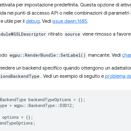
ttivata per impostazione predefinita. Questa opzione di attiv
alida nei punti di accesso API o nelle combinazioni di paramet
e utile per il
debug
. Vedi
issue dawn:1685
.
oduleWGSLDescriptor
ritirato
source
viene rimosso a favore
todo
wgpu::RenderBundle::SetLabel()
mancante. Vedi
cha
chiedere un backend specifico quando ottengono un adattator
tionsBackendType
. Vedi un esempio di seguito e
problema d
sBackendType
backendTypeOptions
=
{};
ype
=
wgpu
::
BackendType
::
D3D12
;
options
=
{};
endTypeOptions
;