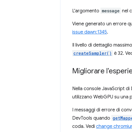
L'argomento
message
nel 
Viene generato un errore q
issue dawn:1345
.
Il livello di dettaglio massim
createSampler()
è 32. Ve
Migliorare l'esperi
Nella console JavaScript di
utilizzano WebGPU su una p
I messaggi di errore di conv
DevTools quando
getMapp
coda. Vedi
change chromiu