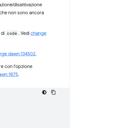
azione/disattivazione
ri che non sono ancora
 di
code
. Vedi
change
nge dawn:134502
.
e con l'opzione
awn:1875
.