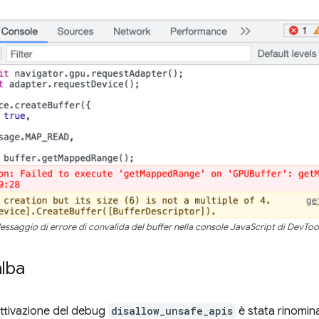
essaggio di errore di convalida del buffer nella console JavaScript di DevTool
alba
attivazione del debug
disallow_unsafe_apis
è stata rinomin