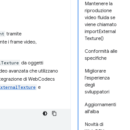
Mantenere la
riproduzione
video fluida se
viene chiamato
importExternal
nt
tramite
Texture()
nte i frame video,
Conformità alle
specifiche
lTexture
da oggetti
deo avanzata che utilizzano
Migliorare
l'esperienza
integrazione di WebCodecs
degli
ExternalTexture
e
sviluppatori
Aggiornamenti
all'alba
Novità di