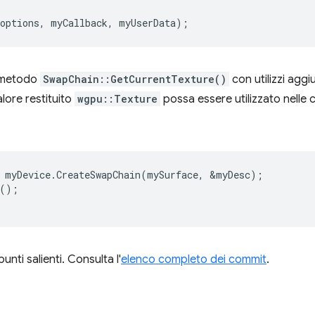
options
,
myCallback
,
myUserData
);
o metodo
SwapChain::GetCurrentTexture()
con utilizzi aggiu
lore restituito
wgpu::Texture
possa essere utilizzato nelle 
myDevice
.
CreateSwapChain
(
mySurface
,
&
myDesc
);
();
unti salienti. Consulta l'
elenco completo dei commit
.