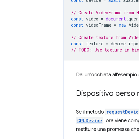
const
device
=
await
adapte
// Create VideoFrame from 
const
video
=
document
.
quer
const
videoFrame
=
new
Vide
// Create texture from Vide
const
texture
=
device
.
impo
// TODO: Use texture in bin
Dai un'occhiata all'esempio
Dispositivo perso
Se il metodo
requestDevic
GPUDevice
, ora viene com
restituire una promessa che