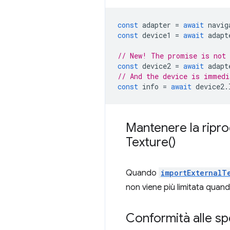
const
adapter
=
await
navig
const
device1
=
await
adapt
// New! The promise is not 
const
device2
=
await
adapt
// And the device is immedi
const
info
=
await
device2
.
Mantenere la ripro
Texture(
)
Quando
importExternalT
non viene più limitata quando 
Conformità alle sp