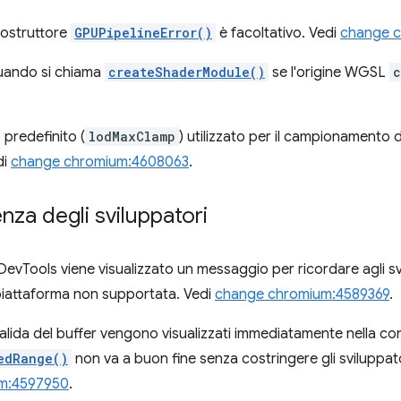
costruttore
GPUPipelineError()
è facoltativo. Vedi
change c
uando si chiama
createShaderModule()
se l'origine WGSL
c
o predefinito (
lodMaxClamp
) utilizzato per il campionamento 
di
change chromium:4608063
.
enza degli sviluppatori
 DevTools viene visualizzato un messaggio per ricordare agli 
iattaforma non supportata. Vedi
change chromium:4589369
.
alida del buffer vengono visualizzati immediatamente nella co
edRange()
non va a buon fine senza costringere gli sviluppato
m:4597950
.