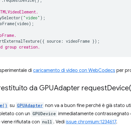
r
.
requestDevice
();
HTMLVideoElement.
ySelector
(
"video"
);
oFrame
(
video
);
oFrame.
rtExternalTexture
({
source
:
videoFrame
});
d group creation.
 sperimentale di
caricamento di video con WebCodecs
per pro
 restituito da GPUAdapter
request
Device(
e()
su
GPUAdapter
non va a buon fine perché è già stato uti
pletato con un
GPUDevice
immediatamente contrassegnato c
 viene rifiutata con
null
. Vedi
issue chromium:1234617
.