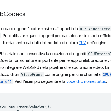
eb
Codecs
reare oggetti "texture esterna" opachi da
HTMLVideoEleme
. Puoi utilizzare questi oggetti per campionare in modo efficie
direttamente dai dati del modello di colore
YUV
dell'origine.
U iniziale non consentiva la creazione di oggetti
GPUExterna
sta funzionalità è importante per le app di elaborazione vi
 integrare WebGPU nella pipeline di elaborazione video. L'
ilizzo di un
VideoFrame
come origine per una chiamata
GPU
ture()
. Vedi l'esempio seguente e la
voce di chromestatus
.
ator
.
gpu
.
requestAdapter
();