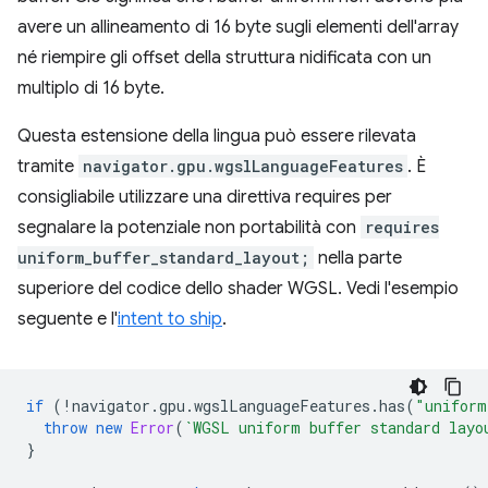
avere un allineamento di 16 byte sugli elementi dell'array
né riempire gli offset della struttura nidificata con un
multiplo di 16 byte.
Questa estensione della lingua può essere rilevata
tramite
navigator.gpu.wgslLanguageFeatures
. È
consigliabile utilizzare una direttiva requires per
segnalare la potenziale non portabilità con
requires
uniform_buffer_standard_layout;
nella parte
superiore del codice dello shader WGSL. Vedi l'esempio
seguente e l'
intent to ship
.
if
(
!
navigator
.
gpu
.
wgslLanguageFeatures
.
has
(
"uniform
throw
new
Error
(
`WGSL uniform buffer standard layo
}