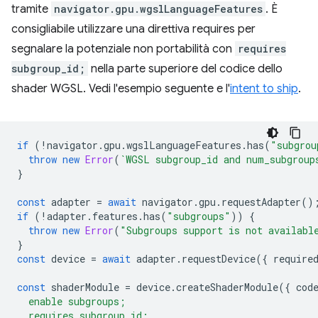
tramite
navigator.gpu.wgslLanguageFeatures
. È
consigliabile utilizzare una direttiva requires per
segnalare la potenziale non portabilità con
requires
subgroup_id;
nella parte superiore del codice dello
shader WGSL. Vedi l'esempio seguente e l'
intent to ship
.
if
(
!
navigator
.
gpu
.
wgslLanguageFeatures
.
has
(
"subgrou
throw
new
Error
(
`WGSL subgroup_id and num_subgroup
}
const
adapter
=
await
navigator
.
gpu
.
requestAdapter
()
if
(
!
adapter
.
features
.
has
(
"subgroups"
))
{
throw
new
Error
(
"Subgroups support is not availabl
}
const
device
=
await
adapter
.
requestDevice
({
require
const
shaderModule
=
device
.
createShaderModule
({
cod
  enable subgroups;
  requires subgroup_id;