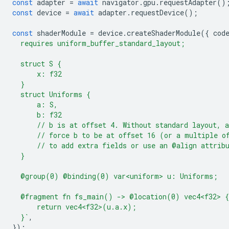
const
adapter
=
await
navigator
.
gpu
.
requestAdapter
()
const
device
=
await
adapter
.
requestDevice
();
const
shaderModule
=
device
.
createShaderModule
({
cod
  requires uniform_buffer_standard_layout;
  struct S {
      x: f32
  }
  struct Uniforms {
      a: S,
      b: f32
      // b is at offset 4. Without standard layout, 
      // force b to be at offset 16 (or a multiple o
      // to add extra fields or use an @align attrib
  }
  @group(0) @binding(0) var<uniform> u: Uniforms;
  @fragment fn fs_main() -> @location(0) vec4<f32> {
      return vec4<f32>(u.a.x);
  }`
,
});