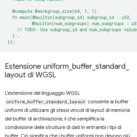
  @compute @workgroup_size(64, 1, 1)
  fn main(@builtin(subgroup_id) subgroup_id : u32,
          @builtin(num_subgroups) num_subgroups : u3
    // TODO: Use subgroup_id and num_subgroups value
  }`
,
});
Estensione uniform
_
buffer
_
standard
_
layout di WGSL
L'estensione del linguaggio WGSL
uniform_buffer_standard_layout
consente ai buffer
uniformi di utilizzare gli stessi vincoli di layout di memoria
dei buffer di archiviazione, il che semplifica la
condivisione delle strutture di dati in entrambi i tipi di
buffer. Ciò significa che i buffer uniformi non devono più