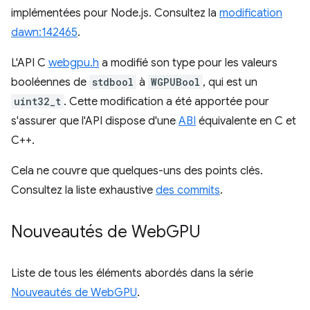
implémentées pour Node.js. Consultez la
modification
dawn:142465
.
L'API C
webgpu.h
a modifié son type pour les valeurs
booléennes de
stdbool
à
WGPUBool
, qui est un
uint32_t
. Cette modification a été apportée pour
s'assurer que l'API dispose d'une
ABI
équivalente en C et
C++.
Cela ne couvre que quelques-uns des points clés.
Consultez la liste exhaustive
des commits
.
Nouveautés de Web
GPU
Liste de tous les éléments abordés dans la série
Nouveautés de WebGPU
.