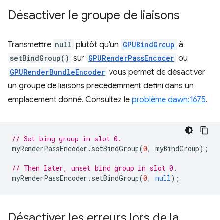
Désactiver le groupe de liaisons
Transmettre
null
plutôt qu'un
GPUBindGroup
à
setBindGroup()
sur
GPURenderPassEncoder
ou
GPURenderBundleEncoder
vous permet de désactiver
un groupe de liaisons précédemment défini dans un
emplacement donné. Consultez le
problème dawn:1675
.
// Set bing group in slot 0.
myRenderPassEncoder
.
setBindGroup
(
0
,
myBindGroup
);
// Then later, unset bind group in slot 0.
myRenderPassEncoder
.
setBindGroup
(
0
,
null
);
Désactiver les erreurs lors de la