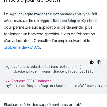
Le
wgpu::RequestAdapterOptionsBackendType
fait
désormais partie de
wgpu::RequestAdapterOptions
pour permettre aux applications de demander plus
facilement un backend spécifique lors de l'obtention
d'un adaptateur. Consultez l'exemple suivant et le
problème dawn:1875
.
wgpu
::
RequestAdapterOptions
options
=
{
.
backendType
=
wgpu
::
BackendType
::
D3D12
};
// Request D3D12 adapter.
myInstance
.
RequestAdapter
(
&
options
,
myCallback
,
myUs
Plusieurs méthodes supplémentaires ont été