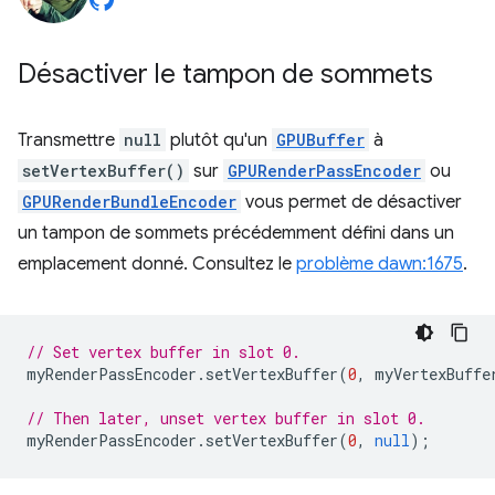
Désactiver le tampon de sommets
Transmettre
null
plutôt qu'un
GPUBuffer
à
setVertexBuffer()
sur
GPURenderPassEncoder
ou
GPURenderBundleEncoder
vous permet de désactiver
un tampon de sommets précédemment défini dans un
emplacement donné. Consultez le
problème dawn:1675
.
// Set vertex buffer in slot 0.
myRenderPassEncoder
.
setVertexBuffer
(
0
,
myVertexBuffe
// Then later, unset vertex buffer in slot 0.
myRenderPassEncoder
.
setVertexBuffer
(
0
,
null
);