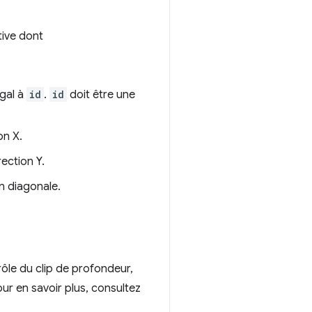
tive dont
égal à
id
.
id
doit être une
on X.
ection Y.
n diagonale.
ôle du clip de profondeur,
our en savoir plus, consultez