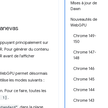
Mises à jour de
Dawn
Nouveautés de
WebGPU
canevas
Chrome 149-
150
appuyant principalement sur
DR. Pour générer du contenu
Chrome 147-
avant de l'afficher
148
Chrome 146
s WebGPU permet désormais
Chrome 145
 utilise les modes suivants :
Chrome 144
. Pour ce faire, toutes les
, 1]
.
Chrome 143
standard"
dans la plage