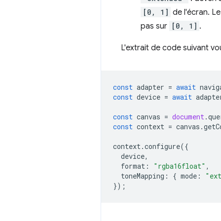
[0, 1]
de l'écran. L
pas sur
[0, 1]
.
L'extrait de code suivant 
const
adapter
=
await
navig
const
device
=
await
adapte
const
canvas
=
document
.
que
const
context
=
canvas
.
getC
context
.
configure
({
device
,
format
:
"rgba16float"
,
toneMapping
:
{
mode
:
"ex
});