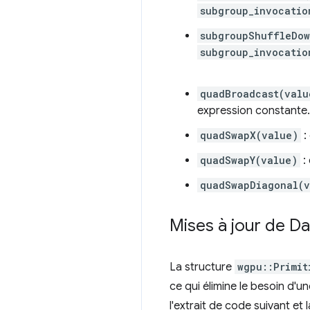
subgroup_invocatio
subgroupShuffleDow
subgroup_invocatio
quadBroadcast(valu
expression constante.
quadSwapX(value)
:
quadSwapY(value)
:
quadSwapDiagonal(v
Mises à jour de D
La structure
wgpu::Primit
ce qui élimine le besoin d'u
l'extrait de code suivant et 