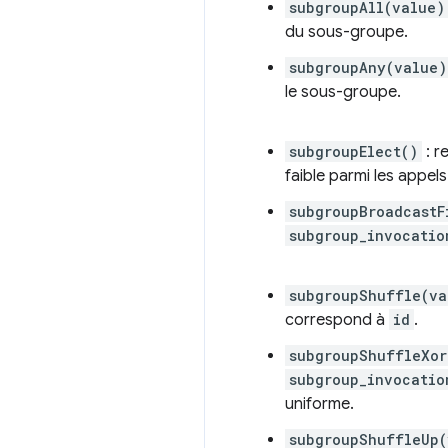
subgroupAll(value)
du sous-groupe.
subgroupAny(value)
le sous-groupe.
subgroupElect()
: r
faible parmi les appel
subgroupBroadcastF
subgroup_invocatio
subgroupShuffle(va
correspond à
id
.
subgroupShuffleXor
subgroup_invocatio
uniforme.
subgroupShuffleUp(