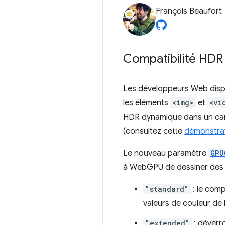
François Beaufort
Compatibilité HDR
Les développeurs Web dispo
les éléments
<img>
et
<vi
HDR dynamique dans un cane
(consultez cette
démonstra
Le nouveau paramètre
GPU
à WebGPU de dessiner des co
"standard"
: le comp
valeurs de couleur de l
"extended"
: déverr