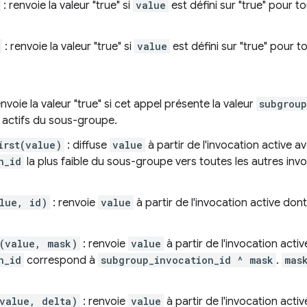
: renvoie la valeur "true" si
value
est défini sur "true" pour t
: renvoie la valeur "true" si
value
est défini sur "true" pour 
envoie la valeur "true" si cet appel présente la valeur
subgroup
s actifs du sous-groupe.
irst(value)
: diffuse
value
à partir de l'invocation active av
n_id
la plus faible du sous-groupe vers toutes les autres invo
lue, id)
: renvoie
value
à partir de l'invocation active don
(value, mask)
: renvoie
value
à partir de l'invocation acti
n_id
correspond à
subgroup_invocation_id ^ mask
.
mas
value, delta)
: renvoie
value
à partir de l'invocation acti