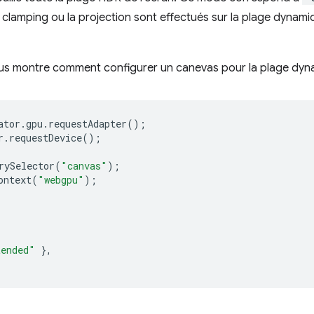
e clamping ou la projection sont effectués sur la plage dynami
vous montre comment configurer un canevas pour la plage dyn
ator
.
gpu
.
requestAdapter
();
r
.
requestDevice
();
rySelector
(
"canvas"
);
ontext
(
"webgpu"
);
tended"
},