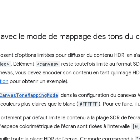
 avec le mode de mappage des tons du 
sent d'options limitées pour diffuser du contenu HDR, en s'
deo>
. L'élément
<canvas>
reste toutefois limité au format S
vas, vous devez encoder son contenu en tant qu'image HDR 
tion
pour obtenir un exemple).
CanvasToneMappingMode
dans la configuration du caneva
uleurs plus claires que le blanc (
#FFFFFF
). Pour ce faire, il
ortement par défaut limite le contenu à la plage SDR de l'écran
'espace colorimétrique de l'écran sont fixées à l'intervalle
[0
ouille toute la plage HDR de l'écran. Ce mode correspond à
"