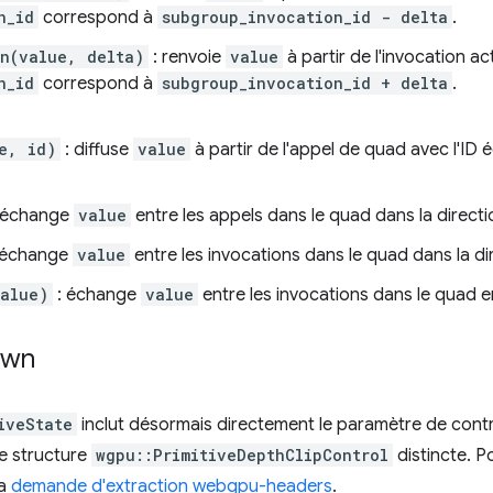
n_id
correspond à
subgroup_invocation_id - delta
.
n(value, delta)
: renvoie
value
à partir de l'invocation ac
n_id
correspond à
subgroup_invocation_id + delta
.
e, id)
: diffuse
value
à partir de l'appel de quad avec l'ID 
 échange
value
entre les appels dans le quad dans la directi
 échange
value
entre les invocations dans le quad dans la dir
alue)
: échange
value
entre les invocations dans le quad e
awn
iveState
inclut désormais directement le paramètre de contr
ne structure
wgpu::PrimitiveDepthClipControl
distincte. P
la
demande d'extraction webgpu-headers
.