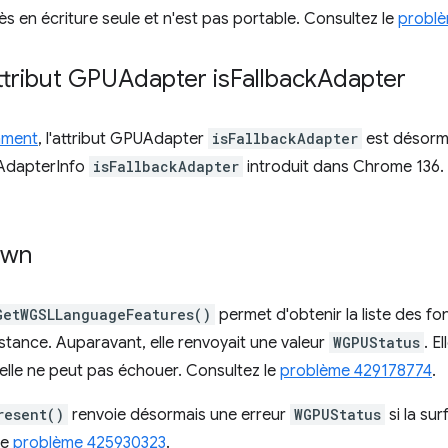
s en écriture seule et n'est pas portable. Consultez le
problè
ttribut GPUAdapter is
Fallback
Adapter
mment
, l'attribut GPUAdapter
isFallbackAdapter
est désorma
UAdapterInfo
isFallbackAdapter
introduit dans Chrome 136. 
awn
GetWGSLLanguageFeatures()
permet d'obtenir la liste des fo
tance. Auparavant, elle renvoyait une valeur
WGPUStatus
. E
 elle ne peut pas échouer. Consultez le
problème 429178774
.
resent()
renvoie désormais une erreur
WGPUStatus
si la su
le
problème 425930323
.