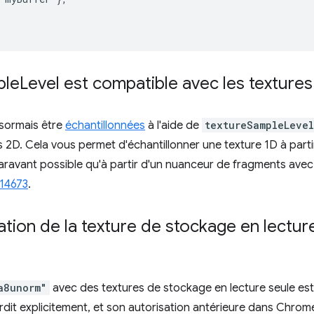
ple
Level est compatible avec les textures
sormais être
échantillonnées
à l'aide de
textureSampleLevel
 2D. Cela vous permet d'échantillonner une texture 1D à part
aravant possible qu'à partir d'un nuanceur de fragments ave
14673
.
sation de la texture de stockage en lectur
a8unorm"
avec des textures de stockage en lecture seule es
rdit explicitement, et son autorisation antérieure dans Chrome