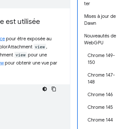
ter
Mises à jour de
e est utilisée
Dawn
Nouveautés de
ce
pour être exposée au
WebGPU
sColorAttachment
view
,
chment
view
pour une
Chrome 149-
150
ew
pour obtenir une vue par
Chrome 147-
148
Chrome 146
Chrome 145
Chrome 144