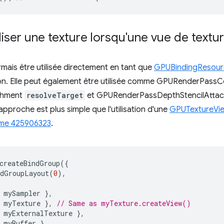
iser une texture lorsqu'une vue de textur
ais être utilisée directement en tant que
GPUBindingResour
ison. Elle peut également être utilisée comme GPURenderPas
chment
resolveTarget
et GPURenderPassDepthStencilAtta
pproche est plus simple que l'utilisation d'une
GPUTextureVi
me 425906323
.
createBindGroup
({
ndGroupLayout
(
0
),
mySampler
},
myTexture
},
// Same as myTexture.createView()
myExternalTexture
},
myBuffer
},