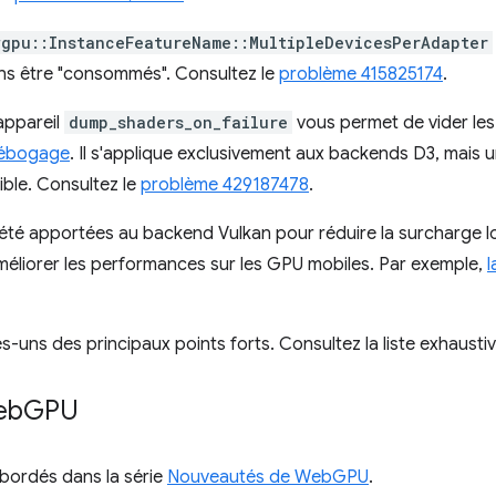
wgpu::InstanceFeatureName::MultipleDevicesPerAdapter
ans être "consommés". Consultez le
problème 415825174
.
appareil
dump_shaders_on_failure
vous permet de vider le
ébogage
. Il s'applique exclusivement aux backends D3, mais 
ble. Consultez le
problème 429187478
.
 été apportées au backend Vulkan pour réduire la surcharge lo
améliorer les performances sur les GPU mobiles. Par exemple,
l
-uns des principaux points forts. Consultez la liste exhausti
eb
GPU
abordés dans la série
Nouveautés de WebGPU
.