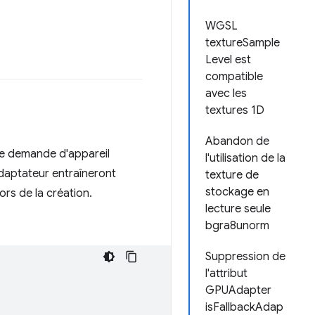
WGSL
textureSample
Level est
compatible
avec les
textures 1D
Abandon de
e demande d'appareil
l'utilisation de la
adaptateur entraîneront
texture de
stockage en
rs de la création.
lecture seule
bgra8unorm
Suppression de
l'attribut
GPUAdapter
isFallbackAdap