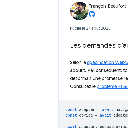
François Beaufort
Publié le 27 août 2025
Les demandes d'ap
Selon la
spécification Web
aboutit. Par conséquent, to
désormais une promesse reje
Consultez le
problème 4158
const
adapter
=
await
navig
const
device
=
await
adapte
await
adapter
.
requestDevice