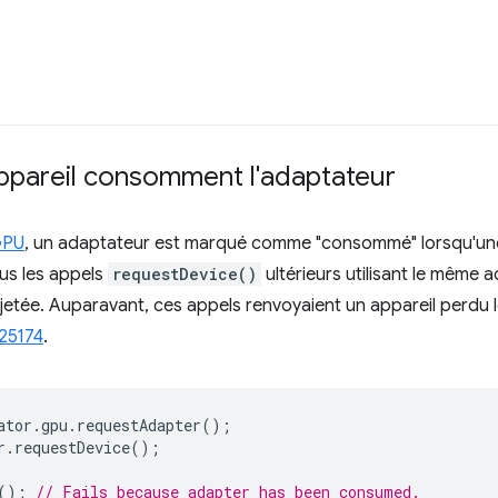
pareil consomment l'adaptateur
GPU
, un adaptateur est marqué comme "consommé" lorsqu'un
us les appels
requestDevice()
ultérieurs utilisant le même 
tée. Auparavant, ces appels renvoyaient un appareil perdu lo
25174
.
ator
.
gpu
.
requestAdapter
();
r
.
requestDevice
();
();
// Fails because adapter has been consumed.