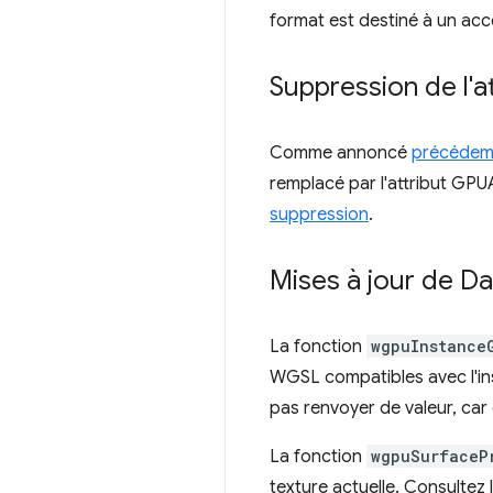
format est destiné à un accè
Suppression de l'a
Comme annoncé
précéde
remplacé par l'attribut GP
suppression
.
Mises à jour de D
La fonction
wgpuInstance
WGSL compatibles avec l'ins
pas renvoyer de valeur, car
La fonction
wgpuSurfaceP
texture actuelle. Consultez 