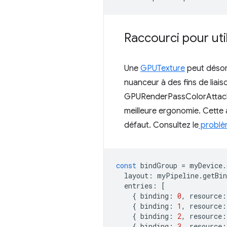
Raccourci pour util
Une
GPUTexture
peut désorm
nuanceur à des fins de lia
GPURenderPassColorAtta
meilleure ergonomie. Cette a
défaut. Consultez le
problè
const
bindGroup
=
myDevice
.
layout
:
myPipeline
.
getBi
entries
:
[
{
binding
:
0
,
resource
:
{
binding
:
1
,
resource
:
{
binding
:
2
,
resource
:
{
binding
:
3
,
resource
: