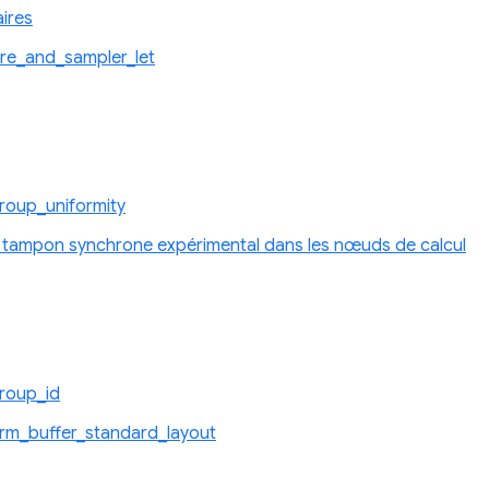
aires
re_and_sampler_let
roup_uniformity
ampon synchrone expérimental dans les nœuds de calcul
roup_id
rm_buffer_standard_layout