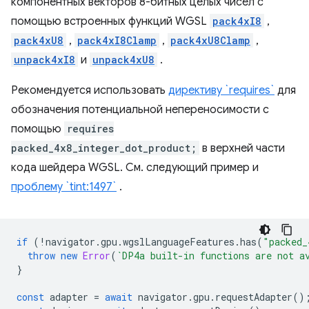
компонентных векторов 8-битных целых чисел с
помощью встроенных функций WGSL
pack4xI8
,
pack4xU8
,
pack4xI8Clamp
,
pack4xU8Clamp
,
unpack4xI8
и
unpack4xU8
.
Рекомендуется использовать
директиву `requires`
для
обозначения потенциальной непереносимости с
помощью
requires
packed_4x8_integer_dot_product;
в верхней части
кода шейдера WGSL. См. следующий пример и
проблему `tint:1497`
.
if
(
!
navigator
.
gpu
.
wgslLanguageFeatures
.
has
(
"packed_
throw
new
Error
(
`DP4a built-in functions are not a
}
const
adapter
=
await
navigator
.
gpu
.
requestAdapter
()