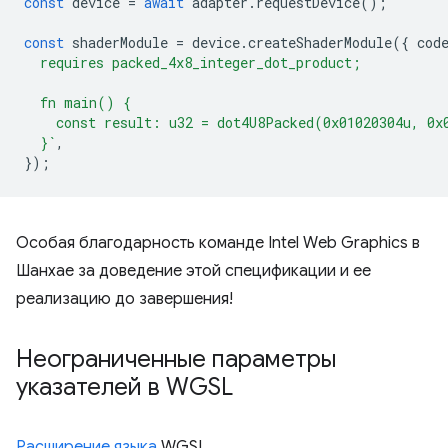
const
device
=
await
adapter
.
requestDevice
();
const
shaderModule
=
device
.
createShaderModule
({
cod
  requires packed_4x8_integer_dot_product;
  fn main() {
    const result: u32 = dot4U8Packed(0x01020304u, 0x
  }`
,
});
Особая благодарность команде Intel Web Graphics в
Шанхае за доведение этой спецификации и ее
реализацию до завершения!
Неограниченные параметры
указателей в WGSL
Расширение языка
WGSL