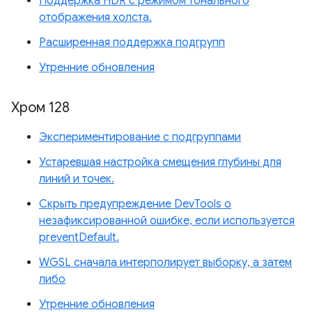
Поддержка HDR с режимом тонального
отображения холста.
Расширенная поддержка подгрупп
Утренние обновления
Хром 128
Экспериментирование с подгруппами
Устаревшая настройка смещения глубины для
линий и точек.
Скрыть предупреждение DevTools о
незафиксированной ошибке, если используется
preventDefault.
WGSL сначала интерполирует выборку, а затем
либо
Утренние обновления