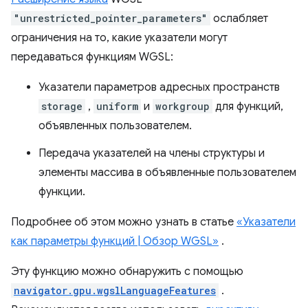
"unrestricted_pointer_parameters"
ослабляет
ограничения на то, какие указатели могут
передаваться функциям WGSL:
Указатели параметров адресных пространств
storage
,
uniform
и
workgroup
для функций,
объявленных пользователем.
Передача указателей на члены структуры и
элементы массива в объявленные пользователем
функции.
Подробнее об этом можно узнать в статье
«Указатели
как параметры функций | Обзор WGSL»
.
Эту функцию можно обнаружить с помощью
navigator.gpu.wgslLanguageFeatures
.