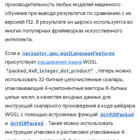
производительность любых моделей машинного
обучения при выводе результатов по сравнению с их
версией f32. В результате он широко используется во
многих популярных фреймворках искусственного
интеллекта.
Если в
navigator.gpu.wgslLanguageFeatures
присутствует
расширение языка
WGSL
"packed_4x8_integer_dot_product"
, теперь можно
использовать 32-битные целочисленные скаляры,
упаковывающие 4-компонентные векторы 8-битных
целых чисел, в качестве входных данных для
инструкций скалярного произведения в коде шейдера
WGSL с помощью встроенных функций
dot4U8Packed
и
dot4I8Packed
. Также можно использовать
инструкции упаковки и распаковки упакованных 4-