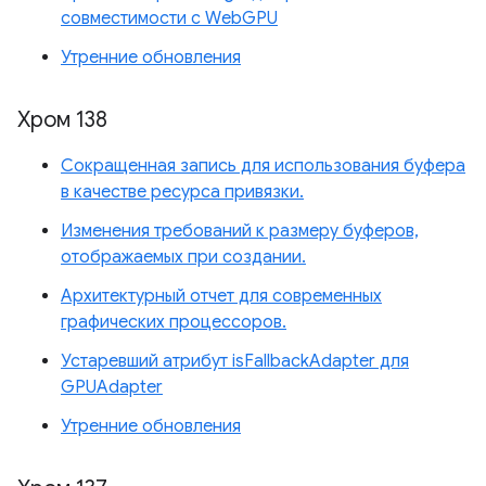
совместимости с WebGPU
Утренние обновления
Хром 138
Сокращенная запись для использования буфера
в качестве ресурса привязки.
Изменения требований к размеру буферов,
отображаемых при создании.
Архитектурный отчет для современных
графических процессоров.
Устаревший атрибут isFallbackAdapter для
GPUAdapter
Утренние обновления