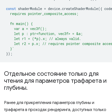
const
shaderModule
=
device
.
createShaderModule
({
cod
  requires pointer_composite_access;
  fn main() {
    var a = vec3f();
    let p : ptr<function, vec3f> = &a;
    let r1 = (*p).x; // always valid.
    let r2 = p.x; // requires pointer composite acce
  }`
});
Отдельное состояние только для
чтения для параметров трафарета и
глубины
.
Ранее для прикрепления параметров глубины и
трафарета в проходах рендеринга, доступных только