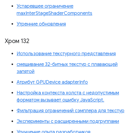
Устаревшее ограничение
maxInterStageShaderComponents
Утренние обновления
Хром 132
Использование текстурного представления
смешивание 32-битных текстур с плавающей
запятой
Атрибут GPUDevice adapterInfo
Настройка контекста холста с недопустимым
форматом вызывает ошибку JavaScript.
Фильтрация ограничений сэмплера для текстур
Эксперименты с расширенными подгруппами
Улучшение опыта разработчиков