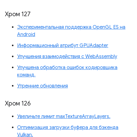
Хром 127
Экспериментальная поддержка OpenGL ES на
Android
Информационный атрибут GPUAdapter
Улучшения взаимодействия с WebAssembly
Улучшена обработка ошибок кодировщика
команд.
Утренние обновления
Хром 126
Увеличьте лимит maxTextureArrayLayers.
Оптимизация загрузки буфера для бэкенда
Vulkan.