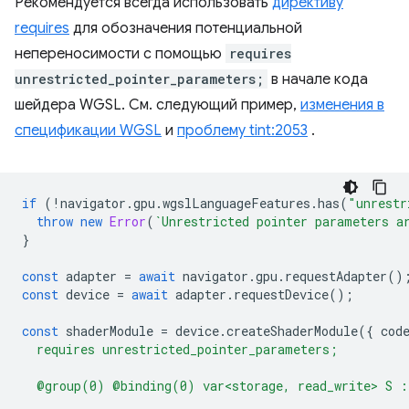
Рекомендуется всегда использовать
директиву
requires
для обозначения потенциальной
непереносимости с помощью
requires
unrestricted_pointer_parameters;
в начале кода
шейдера WGSL. См. следующий пример,
изменения в
спецификации WGSL
и
проблему tint:2053
.
if
(
!
navigator
.
gpu
.
wgslLanguageFeatures
.
has
(
"unrestr
throw
new
Error
(
`Unrestricted pointer parameters a
}
const
adapter
=
await
navigator
.
gpu
.
requestAdapter
()
const
device
=
await
adapter
.
requestDevice
();
const
shaderModule
=
device
.
createShaderModule
({
cod
  requires unrestricted_pointer_parameters;
  @group(0) @binding(0) var<storage, read_write> S :