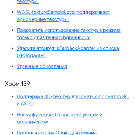
текстуры.
WGSL textureSampleLevel поддерживает
одномерные текстуры.
Прекратить использование текстур в режиме
только для чтения в bgra8unorm
Удалите атрибут isFallbackAdapter из списка
GPUAdapter.
Утренние обновления
Хром 139
Поддержка 3D-текстур для сжатых форматов BC
и ASTC.
Новая функция «Основные функции и
ограничения»
Пробная версия Origin для режима