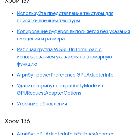
Хром 137
Используйте представление текстуры для
привязки внешней текстуры.
Копирование буферов выполняется без указания
смещений и размера.
Рабочая группа WGSL UniformLoad с
использованием указателя на атомарную
функцию
Атрибут powerPreference GPUAdapterInfo
Удалите атрибут compatibilityMode из
GPURequestAdapterOptions.
Утренние обновления
Хром 136
Атрибут gPUAdapterInfo isFallbackAdapter