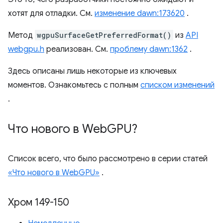
хотят для отладки. См.
изменение dawn:173620
.
Метод
wgpuSurfaceGetPreferredFormat()
из
API
webgpu.h
реализован. См.
проблему dawn:1362
.
Здесь описаны лишь некоторые из ключевых
моментов. Ознакомьтесь с полным
списком изменений
.
Что нового в Web
GPU?
Список всего, что было рассмотрено в серии статей
«Что нового в WebGPU»
.
Хром 149-150