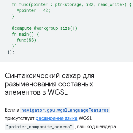
  fn func(pointer : ptr<storage, i32, read_write>) {
    *pointer = 42;
  }
  @compute @workgroup_size(1)
  fn main() {
    func(&S);
  }`
});
Синтаксический сахар для
разыменования составных
элементов в WGSL
Если в
navigator.gpu.wgslLanguageFeatures
присутствует
расширение языка
WGSL
"pointer_composite_access"
, ваш код шейдера