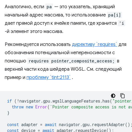
Аналогично, если
pa
— это указатель, хранящий
начальный адрес массива, то использование
pa[i]
дает прямой доступ к ячейке памяти, где хранится
'i
-й элемент этого массива.
Рекомендуется использовать
директиву `requires`
для
обозначения потенциальной непереносимости с
помощью
requires pointer_composite_access;
в
верхней части кода шейдера WGSL. См. следующий
пример и
проблему `tint:2113`
.
if
(
!
navigator
.
gpu
.
wgslLanguageFeatures
.
has
(
"pointer
throw
new
Error
(
`Pointer composite access is not a
}
const
adapter
=
await
navigator
.
gpu
.
requestAdapter
()
const
device
=
await
adapter
.
requestDevice
();