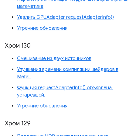
математика
Удалить GPUAdapter requestAdapterInfo()
Утренние обновления
Хром 130
Смешивание из двух источников
Улучшения времени компиляции шейдеров в
Metal.
Функция requestAdapterInfo() объявлена ​​
устаревшей.
Утренние обновления
Хром 129