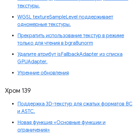
текстуры.
WGSL textureSampleLevel поддерживает
одномерные текстуры.
Прекратить использование текстур в режиме
только для чтения в bgra8unorm
Удалите атрибут isFallbackAdapter из списка
GPUAdapter.
Утренние обновления
Хром 139
Поддержка 3D-текстур для сжатых форматов BC
и ASTC.
Новая функция «Основные функции и
ограничения»