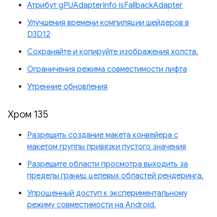
Атрибут gPUAdapterInfo isFallbackAdapter
Улучшения времени компиляции шейдеров в
D3D12
Сохраняйте и копируйте изображения холста.
Ограничения режима совместимости лифта
Утренние обновления
Хром 135
Разрешить создание макета конвейера с
макетом группы привязки пустого значения
Разрешите области просмотра выходить за
пределы границ целевых областей рендеринга.
Упрощенный доступ к экспериментальному
режиму совместимости на Android.