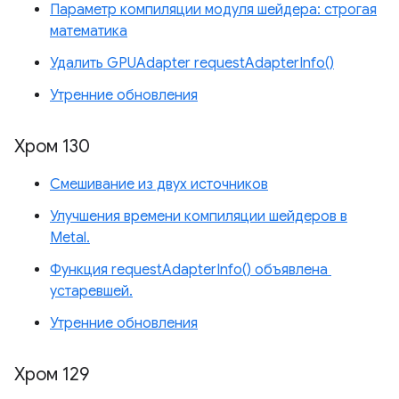
Параметр компиляции модуля шейдера: строгая
математика
Удалить GPUAdapter requestAdapterInfo()
Утренние обновления
Хром 130
Смешивание из двух источников
Улучшения времени компиляции шейдеров в
Metal.
Функция requestAdapterInfo() объявлена ​​
устаревшей.
Утренние обновления
Хром 129