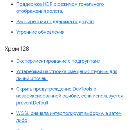
Поддержка HDR с режимом тонального
отображения холста.
Расширенная поддержка подгрупп
Утренние обновления
Хром 128
Экспериментирование с подгруппами
Устаревшая настройка смещения глубины для
линий и точек.
Скрыть предупреждение DevTools о
незафиксированной ошибке, если используется
preventDefault.
WGSL сначала интерполирует выборку, а затем
либо