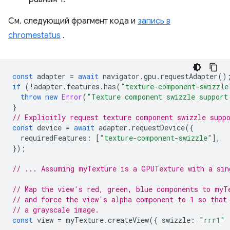
См. следующий фрагмент кода и
запись в
chromestatus
.
const
adapter
=
await
navigator
.
gpu
.
requestAdapter
()
if
(
!
adapter
.
features
.
has
(
"texture-component-swizzle
throw
new
Error
(
"Texture component swizzle support
}
// Explicitly request texture component swizzle supp
const
device
=
await
adapter
.
requestDevice
({
requiredFeatures
:
[
"texture-component-swizzle"
],
});
// ... Assuming myTexture is a GPUTexture with a sin
// Map the view's red, green, blue components to myT
// and force the view's alpha component to 1 so that
// a grayscale image.
const
view
=
myTexture
.
createView
({
swizzle
:
"rrr1"