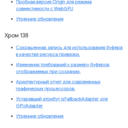
Пробная версия Origin для режима
совместимости с WebGPU
Утренние обновления
Хром 138
Сокращенная запись для использования буфера
в качестве ресурса привязки.
Изменения требований к размеру буферов,
отображаемых при создании.
Архитектурный отчет для современных
графических процессоров.
Устаревший атрибут isFallbackAdapter для
GPUAdapter
Утренние обновления