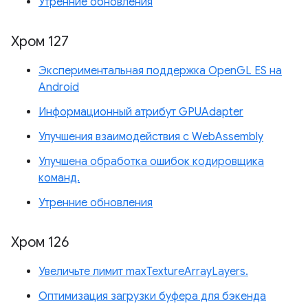
Утренние обновления
Хром 127
Экспериментальная поддержка OpenGL ES на
Android
Информационный атрибут GPUAdapter
Улучшения взаимодействия с WebAssembly
Улучшена обработка ошибок кодировщика
команд.
Утренние обновления
Хром 126
Увеличьте лимит maxTextureArrayLayers.
Оптимизация загрузки буфера для бэкенда