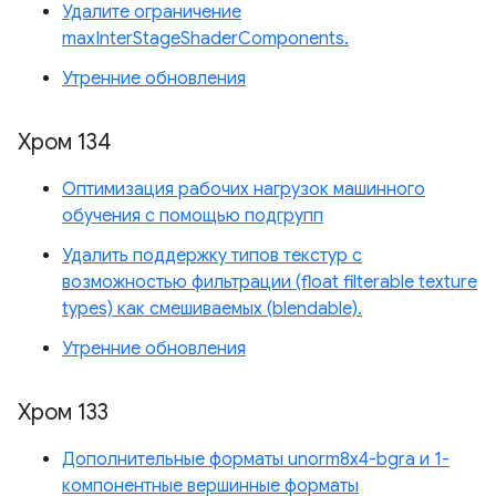
Удалите ограничение
maxInterStageShaderComponents.
Утренние обновления
Хром 134
Оптимизация рабочих нагрузок машинного
обучения с помощью подгрупп
Удалить поддержку типов текстур с
возможностью фильтрации (float filterable texture
types) как смешиваемых (blendable).
Утренние обновления
Хром 133
Дополнительные форматы unorm8x4-bgra и 1-
компонентные вершинные форматы