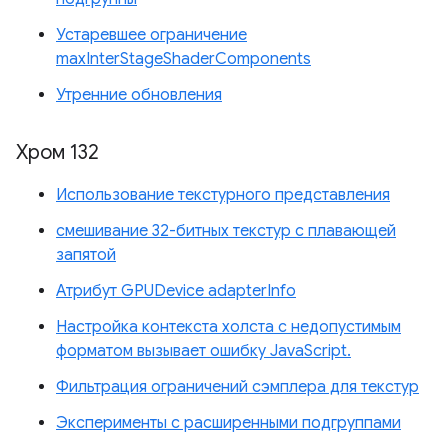
Устаревшее ограничение
maxInterStageShaderComponents
Утренние обновления
Хром 132
Использование текстурного представления
смешивание 32-битных текстур с плавающей
запятой
Атрибут GPUDevice adapterInfo
Настройка контекста холста с недопустимым
форматом вызывает ошибку JavaScript.
Фильтрация ограничений сэмплера для текстур
Эксперименты с расширенными подгруппами