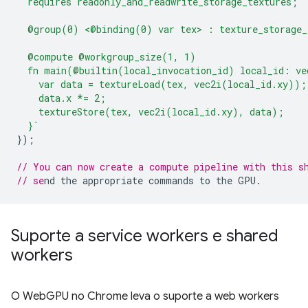
  requires readonly_and_readwrite_storage_textures;
  @group(0) <@binding(0) var tex> : texture_storage_
  @compute @workgroup_size(1, 1)
  fn main(@builtin(local_invocation_id) local_id: ve
    var data = textureLoad(tex, vec2i(local_id.xy));
    data.x *= 2;
    textureStore(tex, vec2i(local_id.xy), data);
  }`
});
// You can now create a compute pipeline with this s
// se
Suporte a service workers e shared
workers
O WebGPU no Chrome leva o suporte a web workers