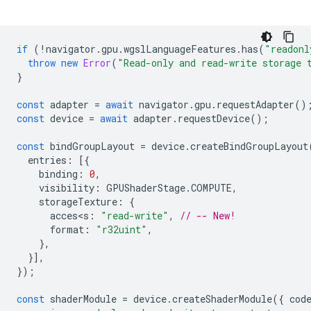
if
(
!
navigator
.
gpu
.
wgslLanguageFeatures
.
has
(
"readonl
throw
new
Error
(
"Read-only and read-write storage 
}
const
adapter
=
await
navigator
.
gpu
.
requestAdapter
()
const
device
=
await
adapter
.
requestDevice
();
const
bindGroupLayout
=
device
.
createBindGroupLayout
entries
:
[{
binding
:
0
,
visibility
:
GPUShaderStage
.
COMPUTE
,
storageTexture
:
{
acces<s
:
"read-write"
,
// -- New!
format
:
"r32uint"
,
},
}],
});
const
shaderModule
=
device
.
createShaderModule
({
cod