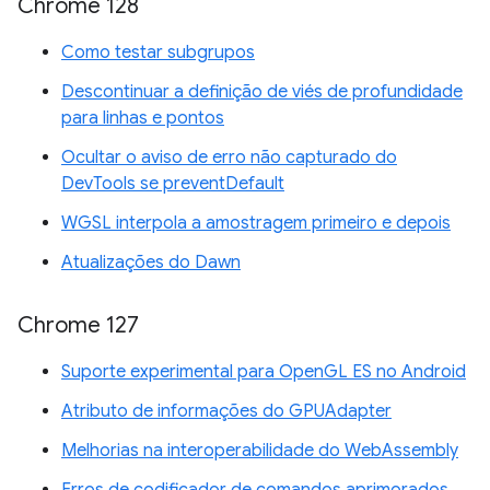
Chrome 128
Como testar subgrupos
Descontinuar a definição de viés de profundidade
para linhas e pontos
Ocultar o aviso de erro não capturado do
DevTools se preventDefault
WGSL interpola a amostragem primeiro e depois
Atualizações do Dawn
Chrome 127
Suporte experimental para OpenGL ES no Android
Atributo de informações do GPUAdapter
Melhorias na interoperabilidade do WebAssembly
Erros de codificador de comandos aprimorados