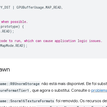
PY_DST
|
GPUBufferUsage
.
MAP_READ
,
 when possible.
.
prototype
)
{
e
.
READ
);
code to run, which can cause application logic issues.
MapMode
.
READ
);
Dawn
Name::R8UnormStorage
não está mais disponível. Ele foi subs
tureFormatTier1
, que agora o substitui. Consulte o
problem
Name::Snorm16TextureFormats
foi removido. Os recursos d