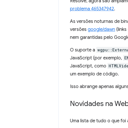
Resolve, agora são amplam
problema 465347942
.
As versões noturnas de bin
versões
google/dawn
(links
nem garantidas pelo Googl
O suporte a
wgpu::Extern
JavaScript (por exemplo,
E
JavaScript, como
HTMLVid
um exemplo de código.
Isso abrange apenas alguns 
Novidades na We
Uma lista de tudo o que fo