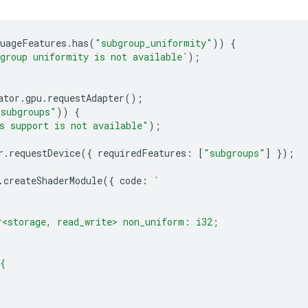
uageFeatures
.
has
(
"subgroup_uniformity"
))
{
group uniformity is not available`
);
ator
.
gpu
.
requestAdapter
();
"subgroups"
))
{
s support is not available"
);
r
.
requestDevice
({
requiredFeatures
:
[
"subgroups"
]
});
.
createShaderModule
({
code
:
`
r<storage, read_write> non_uniform: i32;
{