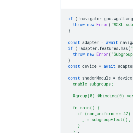
if
(
!
navigator
.
gpu
.
wgslLang
throw
new
Error
(
`WGSL sub
}
const
adapter
=
await
navig
if
(
!
adapter
.
features
.
has
(
throw
new
Error
(
"Subgroup
}
const
device
=
await
adapte
const
shaderModule
=
device
  enable subgroups;
  @group(0) @binding(0) va
  fn main() {
    if (non_uniform == 42) 
      _ = subgroupElect();
    }
  }`
,