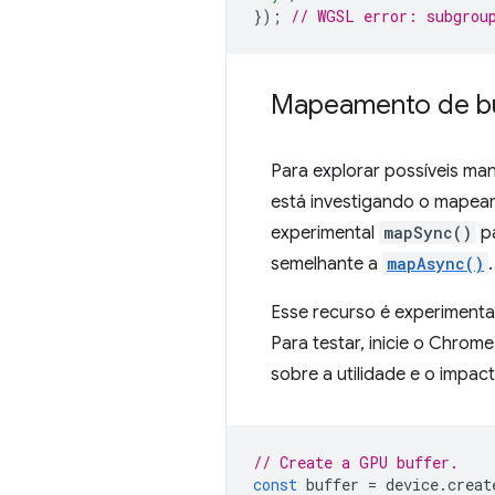
});
// WGSL error: subgrou
Mapeamento de bu
Para explorar possíveis man
está investigando o mapea
experimental
mapSync()
p
semelhante a
mapAsync()
.
Esse recurso é experimenta
Para testar, inicie o Chro
sobre a utilidade e o impac
// Create a GPU buffer.
const
buffer
=
device
.
creat