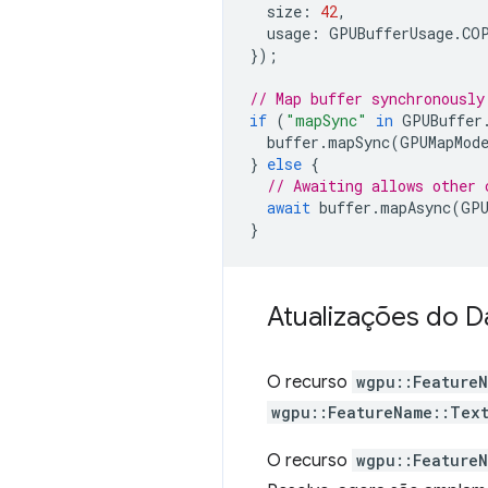
size
:
42
,
usage
:
GPUBufferUsage
.
CO
});
// Map buffer synchronously
if
(
"mapSync"
in
GPUBuffer
buffer
.
mapSync
(
GPUMapMod
}
else
{
// Awaiting allows other 
await
buffer
.
mapAsync
(
GPU
}
Atualizações do 
O recurso
wgpu::Feature
wgpu::FeatureName::Tex
O recurso
wgpu::Feature