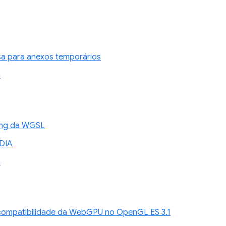
sa para anexos temporários
n
xing da WGSL
DIA
n
compatibilidade da WebGPU no OpenGL ES 3.1