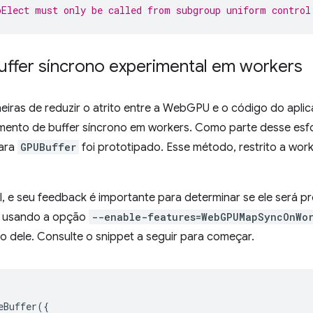
pElect must only be called from subgroup uniform control
ffer síncrono experimental em workers
eiras de reduzir o atrito entre a WebGPU e o código do apli
mento de buffer síncrono em workers. Como parte desse es
ara
GPUBuffer
foi prototipado. Esse método, restrito a wor
l, e seu feedback é importante para determinar se ele será 
me usando a opção
--enable-features=WebGPUMapSyncOnWor
to dele. Consulte o snippet a seguir para começar.
eBuffer
({