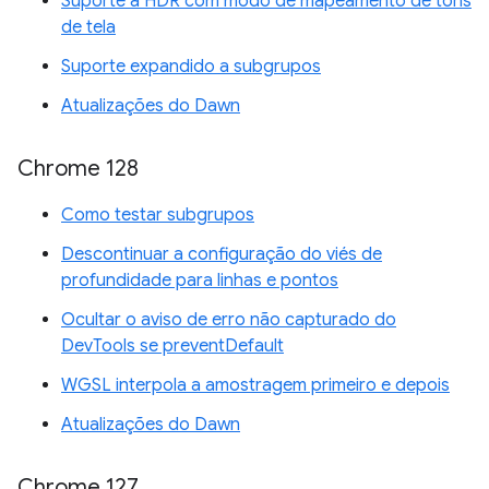
Suporte a HDR com modo de mapeamento de tons
de tela
Suporte expandido a subgrupos
Atualizações do Dawn
Chrome 128
Como testar subgrupos
Descontinuar a configuração do viés de
profundidade para linhas e pontos
Ocultar o aviso de erro não capturado do
DevTools se preventDefault
WGSL interpola a amostragem primeiro e depois
Atualizações do Dawn
Chrome 127