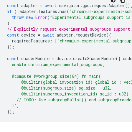
const
adapter
=
await
navigator
.
gpu
.
requestAdapter
()
if
(
!
adapter
.
features
.
has
(
"chromium-experimental-sub
throw
new
Error
(
"Experimental subgroups support is
}
// Explicitly request experimental subgroups support
const
device
=
await
adapter
.
requestDevice
({
requiredFeatures
:
[
"chromium-experimental-subgroup
});
const
shaderModule
=
device
.
createShaderModule
({
cod
  enable chromium_experimental_subgroups;
  @compute @workgroup_size(64) fn main(
      @builtin(global_invocation_id) global_id : vec
      @builtin(subgroup_size) sg_size : u32,
      @builtin(subgroup_invocation_id) sg_id : u32) 
    // TODO: Use subgroupBallot() and subgroupBroadc
  }`
,
});