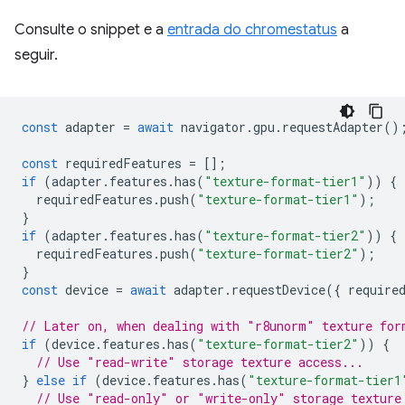
Consulte o snippet e a
entrada do chromestatus
a
seguir.
const
adapter
=
await
navigator
.
gpu
.
requestAdapter
()
const
requiredFeatures
=
[];
if
(
adapter
.
features
.
has
(
"texture-format-tier1"
))
{
requiredFeatures
.
push
(
"texture-format-tier1"
);
}
if
(
adapter
.
features
.
has
(
"texture-format-tier2"
))
{
requiredFeatures
.
push
(
"texture-format-tier2"
);
}
const
device
=
await
adapter
.
requestDevice
({
require
// Later on, when dealing with "r8unorm" texture for
if
(
device
.
features
.
has
(
"texture-format-tier2"
))
{
// Use "read-write" storage texture access...
}
else
if
(
device
.
features
.
has
(
"texture-format-tier1
// Use "read-only" or "write-only" storage texture