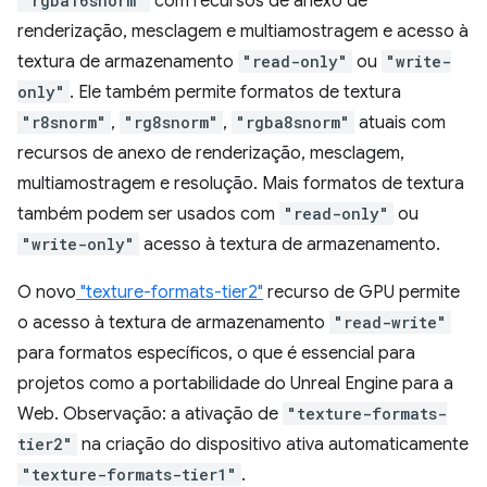
"rgba16snorm"
com recursos de anexo de
renderização, mesclagem e multiamostragem e acesso à
textura de armazenamento
"read-only"
ou
"write-
only"
. Ele também permite formatos de textura
"r8snorm"
,
"rg8snorm"
,
"rgba8snorm"
atuais com
recursos de anexo de renderização, mesclagem,
multiamostragem e resolução. Mais formatos de textura
também podem ser usados com
"read-only"
ou
"write-only"
acesso à textura de armazenamento.
O novo
"texture-formats-tier2"
recurso de GPU permite
o acesso à textura de armazenamento
"read-write"
para formatos específicos, o que é essencial para
projetos como a portabilidade do Unreal Engine para a
Web. Observação: a ativação de
"texture-formats-
tier2"
na criação do dispositivo ativa automaticamente
"texture-formats-tier1"
.