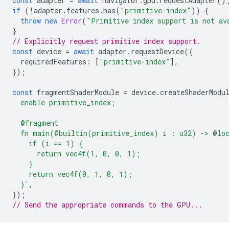
const
adapter
=
await
navigator
.
gpu
.
requestAdapter
()
if
(
!
adapter
.
features
.
has
(
"primitive-index"
))
{
throw
new
Error
(
"Primitive index support is not av
}
// Explicitly request primitive index support.
const
device
=
await
adapter
.
requestDevice
({
requiredFeatures
:
[
"primitive-index"
],
});
const
fragmentShaderModule
=
device
.
createShaderModu
  enable primitive_index;
  @fragment
  fn main(@builtin(primitive_index) i : u32) -> @lo
    if (i == 1) {
      return vec4f(1, 0, 0, 1);
    }
    return vec4f(0, 1, 0, 1);
  }`
,
});
// Send the appropriate commands to the GPU...