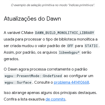
O exemplo de seleção primitiva no modo "índices primitivos".
Atualizações do Dawn
A variável CMake
DAWN_BUILD_MONOLITHIC_LIBRARY
usada para processar o tipo de biblioteca monolítica a
ser criada mudou o valor padrão de
OFF
para
STATIC
.
Assim, por padrão, os arquivos
libwebgpu*
serão
gerados.
O Dawn agora processa corretamente o padrão
wgpu::PresentMode::Undefined
ao configurar um
wgpu::Surface
. Consulte o
problema 441410668
.
Isso abrange apenas alguns dos principais destaques.
Confira a lista exaustiva
de commits
.