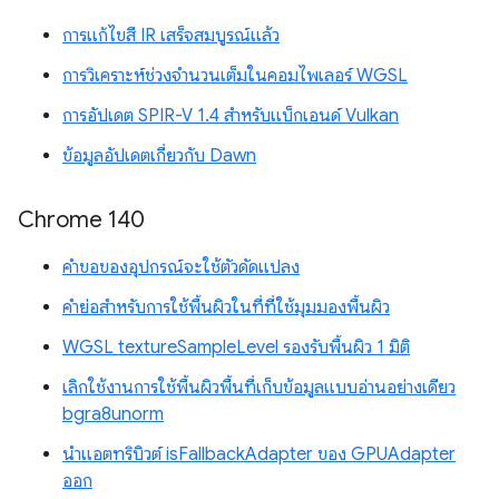
การแก้ไขสี IR เสร็จสมบูรณ์แล้ว
การวิเคราะห์ช่วงจำนวนเต็มในคอมไพเลอร์ WGSL
การอัปเดต SPIR-V 1.4 สำหรับแบ็กเอนด์ Vulkan
ข้อมูลอัปเดตเกี่ยวกับ Dawn
Chrome 140
คำขอของอุปกรณ์จะใช้ตัวดัดแปลง
คำย่อสำหรับการใช้พื้นผิวในที่ที่ใช้มุมมองพื้นผิว
WGSL textureSampleLevel รองรับพื้นผิว 1 มิติ
เลิกใช้งานการใช้พื้นผิวพื้นที่เก็บข้อมูลแบบอ่านอย่างเดียว
bgra8unorm
นำแอตทริบิวต์ isFallbackAdapter ของ GPUAdapter
ออก