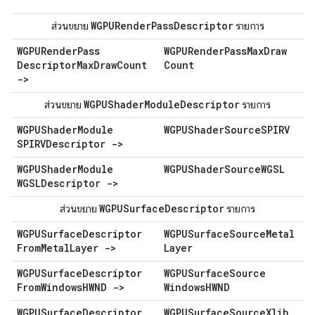
WGPURender
Pass
Descriptor
ส่วนขยาย
รายการ
WGPURender
Pass
WGPURender
Pass
Max
Draw
Descriptor
Max
Draw
Count
Count
->
WGPUShader
Module
Descriptor
ส่วนขยาย
รายการ
WGPUShader
Module
WGPUShader
Source
SPIRV
SPIRVDescriptor ->
WGPUShader
Module
WGPUShader
Source
WGSL
WGSLDescriptor ->
WGPUSurface
Descriptor
ส่วนขยาย
รายการ
WGPUSurface
Descriptor
WGPUSurface
Source
Metal
From
Metal
Layer ->
Layer
WGPUSurface
Descriptor
WGPUSurface
Source
From
Windows
HWND ->
Windows
HWND
WGPUSurface
Descriptor
WGPUSurface
Source
Xlib