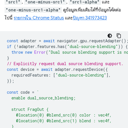
"src1"
,
"one-minus-src1"
,
"src1-alpha"
และ
"one-minus-src1-alpha"
ดูข้อมูลเพิ่มเติมได้ที่ข้อมูลโค้ดต่อ
ไปนี้
รายการใน Chrome Status
และ
ปัญหา 341973423
const
adapter
=
await
navigator
.
gpu
.
requestAdapter
()
if
(
!
adapter
.
features
.
has
(
"dual-source-blending"
))
{
throw
new
Error
(
"Dual source blending support is n
}
// Explicitly request dual source blending support.
const
device
=
await
adapter
.
requestDevice
({
requiredFeatures
:
[
"dual-source-blending"
],
});
const
code
=
`
  enable dual_source_blending;
  struct FragOut {
    @location(0) @blend_src(0) color : vec4f,
    @location(0) @blend_src(1) blend : vec4f,
  }