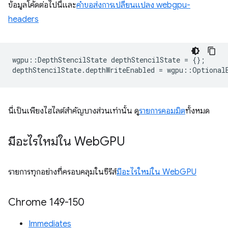
ข้อมูลโค้ดต่อไปนี้และ
คำขอส่งการเปลี่ยนแปลง webgpu-
headers
wgpu
::
DepthStencilState
depthStencilState
=
{};
depthStencilState
.
depthWriteEnabled
=
wgpu
::
Optional
นี่เป็นเพียงไฮไลต์สำคัญบางส่วนเท่านั้น ดู
รายการคอมมิต
ทั้งหมด
มีอะไรใหม่ใน Web
GPU
รายการทุกอย่างที่ครอบคลุมในซีรีส์
มีอะไรใหม่ใน WebGPU
Chrome 149-150
Immediates