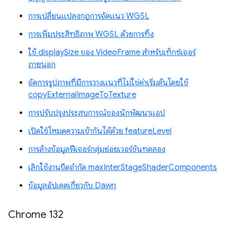
การเปลี่ยนแปลงกฎการจัดแนว WGSL
การเพิ่มประสิทธิภาพ WGSL ด้วยการทิ้ง
ใช้ displaySize ของ VideoFrame สำหรับเท็กซ์เจอร์
ภายนอก
จัดการรูปภาพที่มีการวางแนวที่ไม่ใช่ค่าเริ่มต้นโดยใช้
copyExternalImageToTexture
การปรับปรุงประสบการณ์ของนักพัฒนาแอป
เปิดใช้โหมดความเข้ากันได้ด้วย featureLevel
การล้างข้อมูลฟีเจอร์กลุ่มย่อยเวอร์ชันทดลอง
เลิกใช้งานขีดจำกัด maxInterStageShaderComponents
ข้อมูลอัปเดตเกี่ยวกับ Dawn
Chrome 132