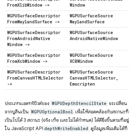
From
Xlib
Window ->
Window
WGPUSurface
Descriptor
WGPUSurface
Source
From
Wayland
Surface ->
Wayland
Surface
WGPUSurface
Descriptor
WGPUSurface
Source
From
Android
Native
Android
Native
Window
Window ->
WGPUSurface
Descriptor
WGPUSurface
Source
From
Xcb
Window ->
XCBWindow
WGPUSurface
Descriptor
WGPUSurface
Source
From
Canvas
HTMLSelector
Canvas
HTMLSelector
_
->
Emscripten
ประเภทแอตทริบิวต์ของ
WGPUDepthStencilState
จะเปลี่ยน
จากบูลีนเป็น
WGPUOptionalBool
เพื่อให้สอดคล้องกับสถานะที่
เป็นไปได้ 3 สถานะ (จริง เท็จ และไม่ได้กำหนด) ได้ดียิ่งขึ้นตามที่อยู่
ใน JavaScript API
depthWriteEnabled
ดูข้อมูลเพิ่มเติมได้ที่