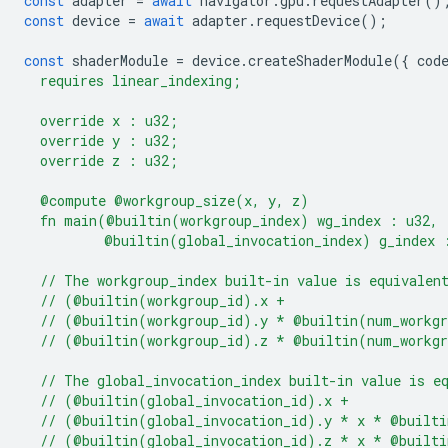
const
adapter
=
await
navigator
.
gpu
.
requestAdapter
()
const
device
=
await
adapter
.
requestDevice
();
const
shaderModule
=
device
.
createShaderModule
({
cod
  requires linear_indexing;
  override x : u32;
  override y : u32;
  override z : u32;
  @compute @workgroup_size(x, y, z)
  fn main(@builtin(workgroup_index) wg_index : u32,
          @builtin(global_invocation_index) g_index 
  // The workgroup_index built-in value is equivalen
  // (@builtin(workgroup_id).x +
  // (@builtin(workgroup_id).y * @builtin(num_workg
  // (@builtin(workgroup_id).z * @builtin(num_workg
  // The global_invocation_index built-in value is e
  // (@builtin(global_invocation_id).x +
  // (@builtin(global_invocation_id).y * x * @built
  // (@builtin(global_invocation_id).z * x * @built