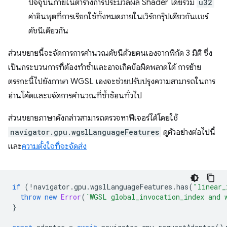
ปัจจุบันภายในตารางการประมวลผล Shader โดยรวม
u32
ค่าอินพุตที่การเรียกใช้ทั้งหมดภายในเวิร์กกรุ๊ปเดียวกันแชร์
ดัชนีเดียวกัน
ส่วนขยายนี้จะจัดการการคำนวณดัชนีด้วยตนเองจากพิกัด 3 มิติ ซึ่ง
เป็นกระบวนการที่ต้องทำซ้ำและอาจเกิดข้อผิดพลาดได้ การย้าย
ตรรกะนี้ไปยังภาษา WGSL เองจะช่วยปรับปรุงความสามารถในการ
อ่านโค้ดและขจัดการคำนวณที่ซ้ำซ้อนทั่วไป
ส่วนขยายภาษาดังกล่าวสามารถตรวจหาฟีเจอร์ได้โดยใช้
navigator.gpu.wgslLanguageFeatures
ดูตัวอย่างต่อไปนี้
และ
ความตั้งใจที่จะจัดส่ง
if
(
!
navigator
.
gpu
.
wgslLanguageFeatures
.
has
(
"linear_
throw
new
Error
(
`WGSL global_invocation_index and 
}