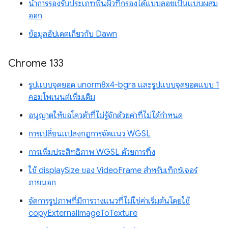
นำการรองรับประเภทพื้นผิวที่กรองได้แบบลอยเป็นแบบผสม
ออก
ข้อมูลอัปเดตเกี่ยวกับ Dawn
Chrome 133
รูปแบบจุดยอด unorm8x4-bgra และรูปแบบจุดยอดแบบ 1
คอมโพเนนต์เพิ่มเติม
อนุญาตให้ขอโควต้าที่ไม่รู้จักด้วยค่าที่ไม่ได้กำหนด
การเปลี่ยนแปลงกฎการจัดแนว WGSL
การเพิ่มประสิทธิภาพ WGSL ด้วยการทิ้ง
ใช้ displaySize ของ VideoFrame สำหรับเท็กซ์เจอร์
ภายนอก
จัดการรูปภาพที่มีการวางแนวที่ไม่ใช่ค่าเริ่มต้นโดยใช้
copyExternalImageToTexture