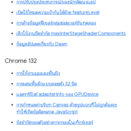
การปรับปรุงประสบการณ์ของนักพัฒนาแอป
เปิดใช้โหมดความเข้ากันได้ด้วย featureLevel
การล้างข้อมูลฟีเจอร์กลุ่มย่อยเวอร์ชันทดลอง
เลิกใช้งานขีดจำกัด maxInterStageShaderComponents
ข้อมูลอัปเดตเกี่ยวกับ Dawn
Chrome 132
การใช้งานมุมมองพื้นผิว
การผสมพื้นผิวแบบลอยตัว 32 บิต
แอตทริบิวต์ adapterInfo ของ GPUDevice
การกำหนดค่าบริบท Canvas ด้วยรูปแบบที่ไม่ถูกต้องจะ
ทำให้เกิดข้อผิดพลาด JavaScript
ข้อจำกัดของตัวอย่างการกรองในเท็กซ์เจอร์