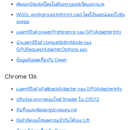
คัดลอกบัฟเฟอร์โดยไม่ต้องระบุออฟเซ็ตและขนาด
WGSL workgroupUniformLoad โดยใช้พอยน์เตอร์ไปยัง
อะตอม
แอตทริบิวต์ powerPreference ของ GPUAdapterInfo
นำแอตทริบิวต์ compatibilityMode ของ
GPURequestAdapterOptions ออก
ข้อมูลอัปเดตเกี่ยวกับ Dawn
Chrome 136
แอตทริบิวต์ isFallbackAdapter ของ GPUAdapterInfo
ปรับปรุงเวลาการคอมไพล์ Shader ใน D3D12
บันทึกและคัดลอกรูปภาพแคนวาส
ข้อจำกัดของโหมดความเข้ากันได้ของ Lift