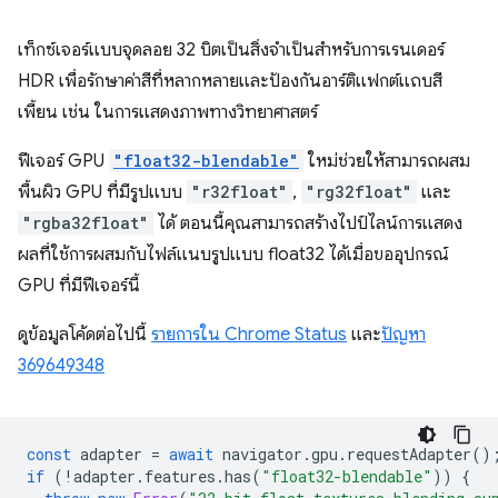
เท็กซ์เจอร์แบบจุดลอย 32 บิตเป็นสิ่งจำเป็นสำหรับการเรนเดอร์
HDR เพื่อรักษาค่าสีที่หลากหลายและป้องกันอาร์ติแฟกต์แถบสี
เพี้ยน เช่น ในการแสดงภาพทางวิทยาศาสตร์
ฟีเจอร์ GPU
"float32-blendable"
ใหม่ช่วยให้สามารถผสม
พื้นผิว GPU ที่มีรูปแบบ
"r32float"
,
"rg32float"
และ
"rgba32float"
ได้ ตอนนี้คุณสามารถสร้างไปป์ไลน์การแสดง
ผลที่ใช้การผสมกับไฟล์แนบรูปแบบ float32 ได้เมื่อขออุปกรณ์
GPU ที่มีฟีเจอร์นี้
ดูข้อมูลโค้ดต่อไปนี้
รายการใน Chrome Status
และ
ปัญหา
369649348
const
adapter
=
await
navigator
.
gpu
.
requestAdapter
()
if
(
!
adapter
.
features
.
has
(
"float32-blendable"
))
{