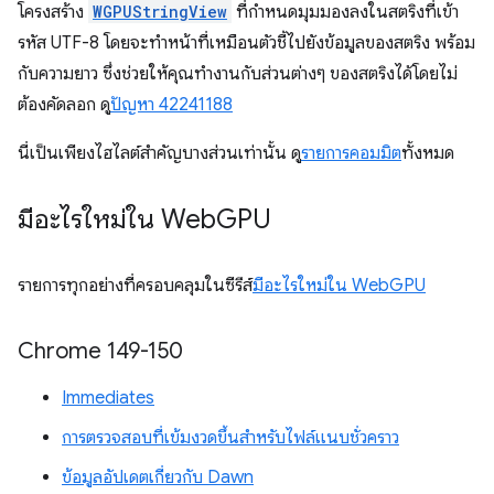
โครงสร้าง
WGPUStringView
ที่กำหนดมุมมองลงในสตริงที่เข้า
รหัส UTF-8 โดยจะทำหน้าที่เหมือนตัวชี้ไปยังข้อมูลของสตริง พร้อม
กับความยาว ซึ่งช่วยให้คุณทำงานกับส่วนต่างๆ ของสตริงได้โดยไม่
ต้องคัดลอก ดู
ปัญหา 42241188
นี่เป็นเพียงไฮไลต์สำคัญบางส่วนเท่านั้น ดู
รายการคอมมิต
ทั้งหมด
มีอะไรใหม่ใน Web
GPU
รายการทุกอย่างที่ครอบคลุมในซีรีส์
มีอะไรใหม่ใน WebGPU
Chrome 149-150
Immediates
การตรวจสอบที่เข้มงวดขึ้นสำหรับไฟล์แนบชั่วคราว
ข้อมูลอัปเดตเกี่ยวกับ Dawn