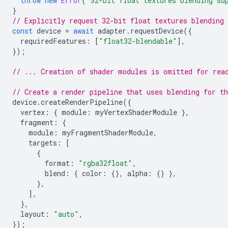
throw
new
Error
(
"32-bit float textures blending su
}
// Explicitly request 32-bit float textures blending 
const
device
=
await
adapter
.
requestDevice
({
requiredFeatures
:
[
"float32-blendable"
],
});
// ... Creation of shader modules is omitted for rea
// Create a render pipeline that uses blending for t
device
.
createRenderPipeline
({
vertex
:
{
module
:
myVertexShaderModule
},
fragment
:
{
module
:
myFragmentShaderModule
,
targets
:
[
{
format
:
"rgba32float"
,
blend
:
{
color
:
{},
alpha
:
{}
},
},
],
},
layout
:
"auto"
,
});