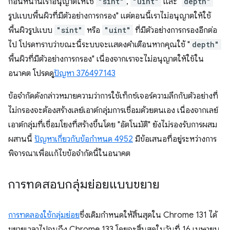
ก่อนหน้านี้เราอนุญาตให้ใช้
"sint"
,
"uint"
และ "
depth"
รูปแบบพื้นผิวที่มีตัวอย่างการกรอง" แต่ตอนนี้เราไม่อนุญาตให้ใช้
พื้นผิวรูปแบบ
"sint"
หรือ
"uint"
ที่มีตัวอย่างการกรองอีกต่อ
ไป โปรดทราบว่าขณะนี้ระบบจะแสดงคำเตือนหากคุณใช้ "
depth"
พื้นผิวที่มีตัวอย่างการกรอง" เนื่องจากเราจะไม่อนุญาตให้ใช้ใน
อนาคต โปรดดู
ปัญหา 376497143
ข้อจำกัดดังกล่าวหมายความว่าการใช้เท็กซ์เจอร์ความลึกกับตัวอย่างที่
ไม่กรองจะต้องสร้างเลย์เอาต์กลุ่มการเชื่อมด้วยตนเอง เนื่องจากเลย์
เอาต์กลุ่มที่เชื่อมโยงที่สร้างขึ้นโดย "อัตโนมัติ" ยังไม่รองรับการผสม
ผสานนี้
ปัญหาเกี่ยวกับข้อกำหนด 4952
มีข้อเสนอที่อยู่ระหว่างการ
พิจารณาเพื่อแก้ไขข้อจำกัดนี้ในอนาคต
การทดสอบกลุ่มย่อยแบบขยาย
การทดลองใช้กลุ่มย่อย
ซึ่งเดิมกำหนดให้สิ้นสุดใน Chrome 131 ได้
ขยายเวลาไปจนถึง Chrome 133 โดยจะสิ้นสุดในวันที่ 16 เมษายน