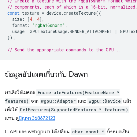
// Create a texture with the rgba16snorm format whic
// components, each of which is a 16-bit, normalized
const
texture
=
device
.
createTexture
({
size
:
[
4
,
4
],
format
:
"rgba16snorm"
,
usage
:
GPUTextureUsage
.
RENDER_ATTACHMENT
|
GPUTex
});
// Send the appropriate commands to the GPU...
ข้อมูลอัปเดตเกี่ยวกับ Dawn
เราเลิกใช้เมธอด
EnumerateFeatures(FeatureName *
features)
จาก
wgpu::Adapter
และ
wgpu::Device
แล้ว
เพื่อใช้
GetFeatures(SupportedFeatures * features)
แทน ดู
ปัญหา 368672123
C API ของ webgpu.h ได้เปลี่ยน
char const *
ทั้งหมดเป็น