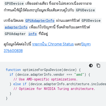
GPUDevice
เพียงอย่างเดียว ซึ่งอาจไม่สะดวกเนื่องจากอาจ
กำหนดให้ผู้ใช้ต้องระบุข้อมูลเพิ่มเติมควบคู่ไปกับ
GPUDevice
เราจึงเปิดเผย
GPUAdapterInfo
ผ่านแอตทริบิวต์
GPUDevice
adapterInfo
เพื่อแก้ไขปัญหานี้ ซึ่งคล้ายกับแอตทริบิวต์
GPUAdapter
info
ที่มีอยู่
ดูข้อมูลโค้ดต่อไปนี้
รายการใน Chrome Status
และ
ปัญหา
376600838
function
optimizeForGpuDevice
(
device
)
{
if
(
device
.
adapterInfo
.
vendor
===
"amd"
)
{
// Use AMD-specific optimizations.
}
else
if
(
device
.
adapterInfo
.
architecture
.
include
// Optimize for NVIDIA Turing architecture.
}
}