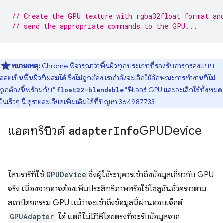
// Create the GPU texture with rgba32float format an
// send the appropriate commands to the GPU...
หมายเหตุ:
Chrome พิจารณาว่าพื้นผิวทุกประเภทที่รองรับการกรองแบบ
ลอยเป็นพื้นผิวที่ผสมได้ ซึ่งไม่ถูกต้อง เรากำลังจะเลิกใช้ลักษณะการทำงานที่ไม่
ถูกต้องนี้พร้อมกับ
ฟีเจอร์ GPU และจะเลิกใช้ทั้งหมด
"float32-blendable"
ในเร็วๆ นี้ ดูรายละเอียดเพิ่มเติมได้ที่
ปัญหา 364987733
แอตทริบิวต์
adapter
Info
GPUDevice
ไลบรารีที่ใช้
GPUDevice
ซึ่งผู้ใช้ระบุควรเข้าถึงข้อมูลเกี่ยวกับ GPU
จริง เนื่องจากอาจต้องเพิ่มประสิทธิภาพหรือใช้โซลูชันชั่วคราวตาม
สถาปัตยกรรม GPU แม้ว่าจะเข้าถึงข้อมูลนี้ผ่านออบเจ็กต์
GPUAdapter
ได้ แต่ก็ไม่มีวิธีโดยตรงที่จะรับข้อมูลจาก