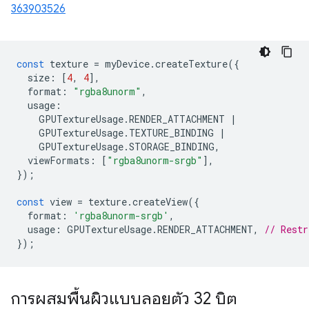
363903526
const
texture
=
myDevice
.
createTexture
({
size
:
[
4
,
4
],
format
:
"rgba8unorm"
,
usage
:
GPUTextureUsage
.
RENDER_ATTACHMENT
|
GPUTextureUsage
.
TEXTURE_BINDING
|
GPUTextureUsage
.
STORAGE_BINDING
,
viewFormats
:
[
"rgba8unorm-srgb"
],
});
const
view
=
texture
.
createView
({
format
:
'rgba8unorm-srgb'
,
usage
:
GPUTextureUsage
.
RENDER_ATTACHMENT
,
// Restr
});
การผสมพื้นผิวแบบลอยตัว 32 บิต