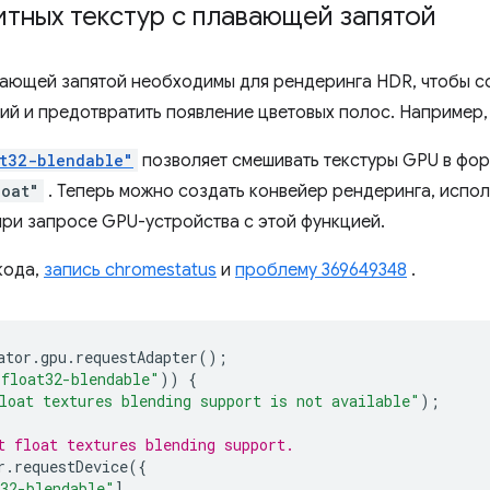
тных текстур с плавающей запятой
вающей запятой необходимы для рендеринга HDR, чтобы с
ий и предотвратить появление цветовых полос. Например, 
t32-blendable"
позволяет смешивать текстуры GPU в фо
loat"
. Теперь можно создать конвейер рендеринга, испо
при запросе GPU-устройства с этой функцией.
кода,
запись chromestatus
и
проблему 369649348
.
ator
.
gpu
.
requestAdapter
();
"float32-blendable"
))
{
loat textures blending support is not available"
);
t float textures blending support.
r
.
requestDevice
({
32-blendable"
],