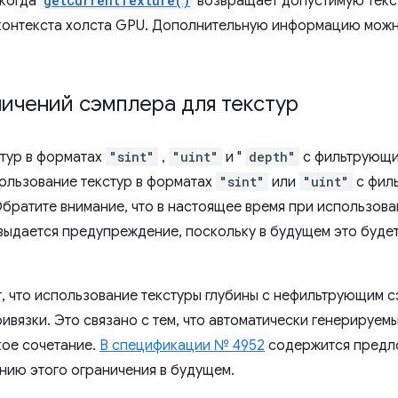
 когда
getCurrentTexture()
возвращает допустимую текс
контекста холста GPU. Дополнительную информацию можн
ичений сэмплера для текстур
стур в форматах
"sint"
,
"uint"
и "
depth"
с фильтрующи
ользование текстур в форматах
"sint"
или
"uint"
с фил
братите внимание, что в настоящее время при использова
ыдается предупреждение, поскольку в будущем это будет
, что использование текстуры глубины с нефильтрующим 
ивязки. Это связано с тем, что автоматически генерируем
кое сочетание.
В спецификации № 4952
содержится предл
нию этого ограничения в будущем.