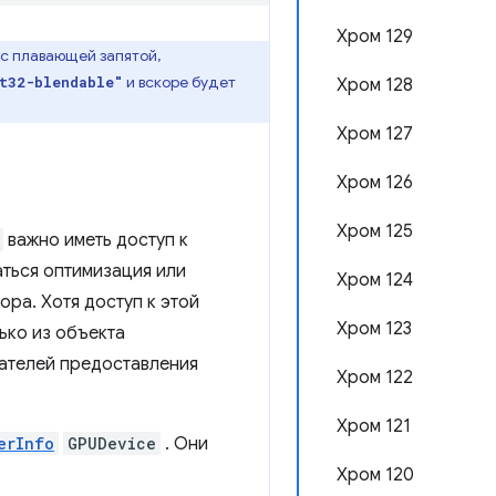
Хром 129
с плавающей запятой,
и вскоре будет
t32-blendable"
Хром 128
Хром 127
Хром 126
Хром 125
важно иметь доступ к
ться оптимизация или
Хром 124
ра. Хотя доступ к этой
Хром 123
ько из объекта
вателей предоставления
Хром 122
Хром 121
erInfo
GPUDevice
. Они
Хром 120