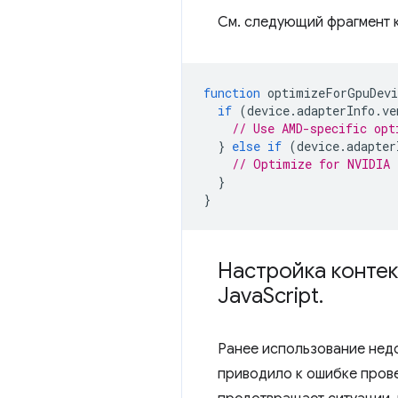
См. следующий фрагмент 
function
optimizeForGpuDevi
if
(
device
.
adapterInfo
.
ve
// Use AMD-specific opt
}
else
if
(
device
.
adapter
// Optimize for NVIDIA 
}
}
Настройка конте
Java
Script
.
Ранее использование нед
приводило к ошибке прове