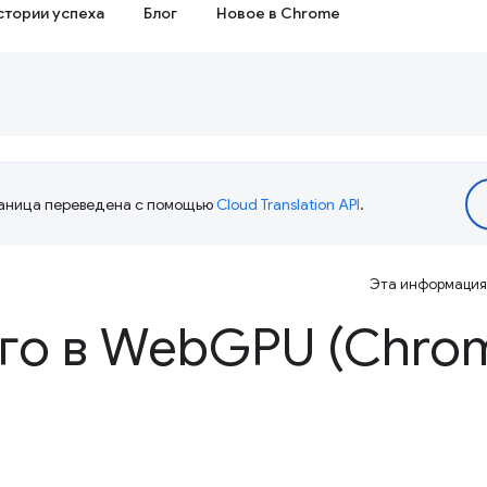
стории успеха
Блог
Новое в Chrome
аница переведена с помощью
Cloud Translation API
.
Эта информация 
го в Web
GPU (Chrom