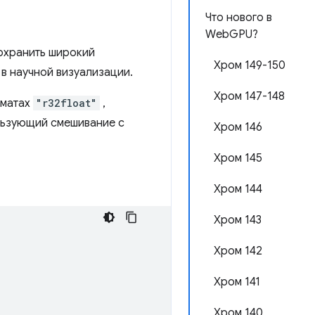
Что нового в
WebGPU?
охранить широкий
Хром 149-150
в научной визуализации.
Хром 147-148
рматах
"r32float"
,
льзующий смешивание с
Хром 146
Хром 145
Хром 144
Хром 143
Хром 142
Хром 141
Хром 140