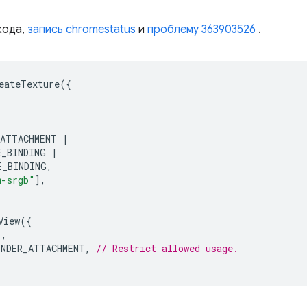
кода,
запись chromestatus
и
проблему 363903526
.
eateTexture
({
_ATTACHMENT
|
E_BINDING
|
E_BINDING
,
m-srgb"
],
View
({
'
,
ENDER_ATTACHMENT
,
// Restrict allowed usage.