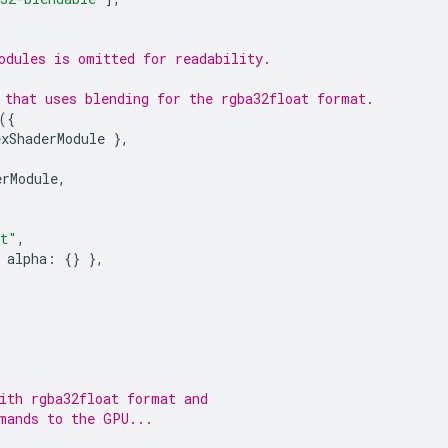
odules is omitted for readability.
 that uses blending for the rgba32float format.
({
exShaderModule
},
erModule
,
at"
,
alpha
:
{}
},
ith rgba32float format and
mands to the GPU...