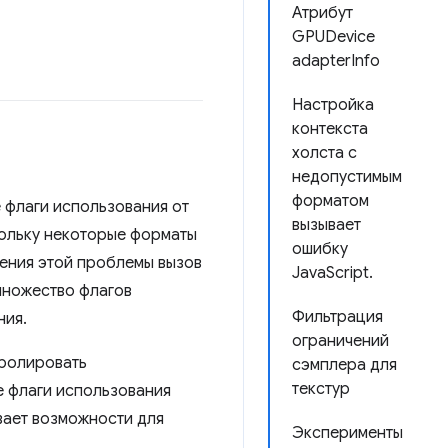
Атрибут
GPUDevice
adapterInfo
Настройка
контекста
холста с
недопустимым
форматом
 флаги использования от
вызывает
кольку некоторые форматы
ошибку
ения этой проблемы вызов
JavaScript.
множество флагов
Фильтрация
ния.
ограничений
тролировать
сэмплера для
текстур
е флаги использования
вает возможности для
Эксперименты