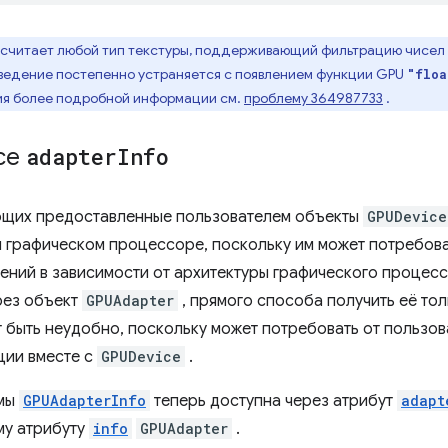
считает любой тип текстуры, поддерживающий фильтрацию чисел 
ведение постепенно устраняется с появлением функции GPU
"floa
ия более подробной информации см.
проблему 364987733
.
ce
adapter
Info
ющих предоставленные пользователем объекты
GPUDevice
 графическом процессоре, поскольку им может потребова
ний в зависимости от архитектуры графического процессо
рез объект
GPUAdapter
, прямого способа получить её тол
т быть неудобно, поскольку может потребовать от пользо
ии вместе с
GPUDevice
.
емы
GPUAdapterInfo
теперь доступна через атрибут
adapt
му атрибуту
info
GPUAdapter
.