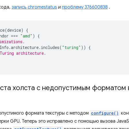
кода,
запись chromestatus
и
проблему 376600838
.
ce
(
device
)
{
ndor
===
"amd"
)
{
imizations.
Info
.
architecture
.
includes
(
"turing"
))
{
Turing architecture.
кста холста с недопустимым форматом 
опустимого формата текстуры с методом
configure()
кон
рки GPU. Теперь это исправлено с помощью вызова JavaS