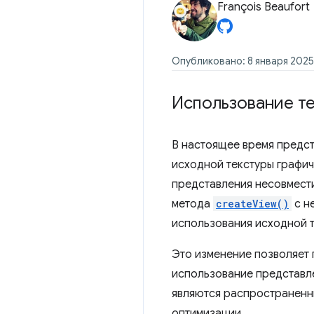
François Beaufort
Опубликовано: 8 января 2025 
Использование т
В настоящее время предст
исходной текстуры графи
представления несовмест
метода
createView()
с н
использования исходной 
Это изменение позволяет
использование представле
являются распространенн
оптимизации.