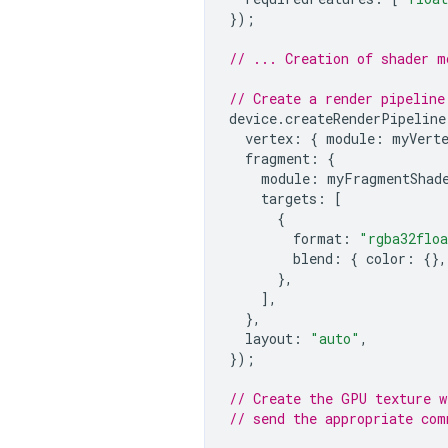
});
// ... Creation of shader m
// Create a render pipeline
device
.
createRenderPipeline
vertex
:
{
module
:
myVert
fragment
:
{
module
:
myFragmentShad
targets
:
[
{
format
:
"rgba32flo
blend
:
{
color
:
{},
},
],
},
layout
:
"auto"
,
});
// Create the GPU texture w
// send the appropriate com