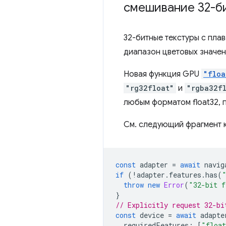
смешивание 32-би
32-битные текстуры с пла
диапазон цветовых значен
Новая функция GPU
"floa
"rg32float"
и
"rgba32f
любым форматом float32, 
См. следующий фрагмент 
const
adapter
=
await
navig
if
(
!
adapter
.
features
.
has
(
throw
new
Error
(
"32-bit f
}
// Explicitly request 32-bi
const
device
=
await
adapte
requiredFeatures
:
[
"float