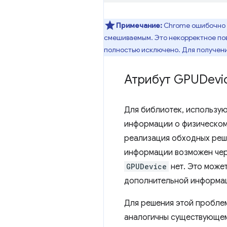
Примечание:
Chrome ошибочно 
смешиваемым. Это некорректное по
полностью исключено. Для получен
Атрибут GPUDevi
Для библиотек, использу
информации о физическом
реализация обходных реше
информации возможен че
GPUDevice
нет. Это може
дополнительной информац
Для решения этой пробл
аналогичны существующе