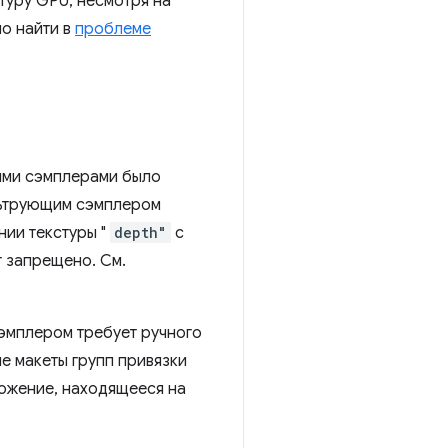
туру GPU, несмотря на
о найти в
проблеме
ми сэмплерами было
ьтрующим сэмплером
нии текстуры "
depth"
с
 запрещено. См.
сэмплером требует ручного
ые макеты групп привязки
ожение, находящееся на