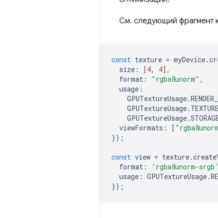
См. следующий фрагмент 
const
texture
=
myDevice
.
cr
size
:
[
4
,
4
],
format
:
"rgba8unorm"
,
usage
:
GPUTextureUsage
.
RENDER
GPUTextureUsage
.
TEXTUR
GPUTextureUsage
.
STORAG
viewFormats
:
[
"rgba8unor
});
const
view
=
texture
.
create
format
:
'rgba8unorm-srgb
usage
:
GPUTextureUsage
.
R
});