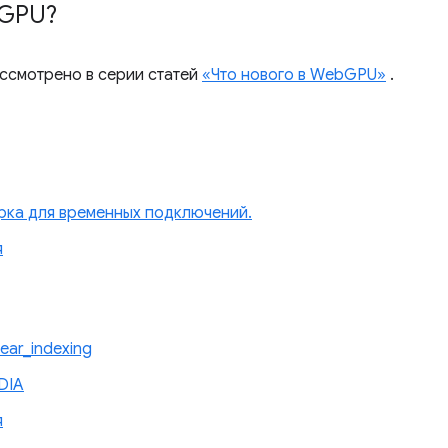
GPU?
ассмотрено в серии статей
«Что нового в WebGPU»
.
рка для временных подключений.
я
ear_indexing
DIA
я