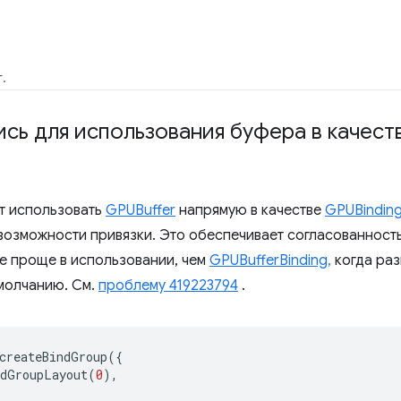
.
сь для использования буфера в качест
т использовать
GPUBuffer
напрямую в качестве
GPUBindin
озможности привязки. Это обеспечивает согласованность
же проще в использовании, чем
GPUBufferBinding,
когда ра
умолчанию. См.
проблему 419223794
.
createBindGroup
({
ndGroupLayout
(
0
),