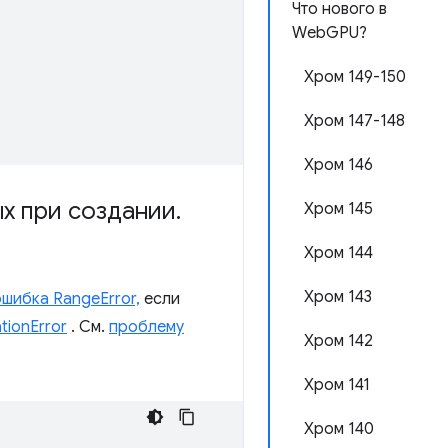
Что нового в
WebGPU?
Хром 149-150
Хром 147-148
Хром 146
х при создании
.
Хром 145
Хром 144
Хром 143
ошибка RangeError,
если
tionError
. См.
проблему
Хром 142
Хром 141
Хром 140