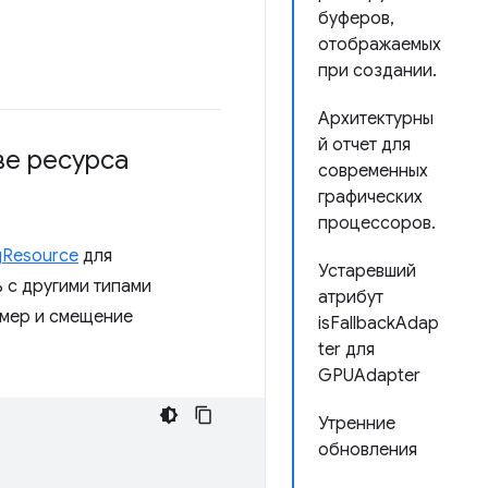
буферов,
отображаемых
при создании.
Архитектурны
й отчет для
ве ресурса
современных
графических
процессоров.
gResource
для
Устаревший
 с другими типами
атрибут
змер и смещение
isFallbackAdap
ter для
GPUAdapter
Утренние
обновления