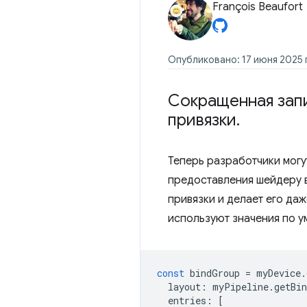
François Beaufort
Опубликовано: 17 июня 2025 г
Сокращенная запи
привязки
.
Теперь разработчики могу
предоставления шейдеру в
привязки и делает его да
используют значения по 
const
bindGroup
=
myDevice
.
layout
:
myPipeline
.
getBi
entries
:
[