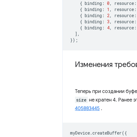
{
binding
:
0
,
resource
:
{
binding
:
1
,
resource
:
{
binding
:
2
,
resource
:
{
binding
:
3
,
resource
:
{
binding
:
4
,
resource
:
],
});
Изменения требо
Теперь при создании буф
size
не кратен 4. Ранее
405883445
.
myDevice
.
createBuffer
({