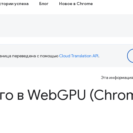
стории успеха
Блог
Новое в Chrome
аница переведена с помощью
Cloud Translation API
.
Эта информация 
го в Web
GPU (Chrom