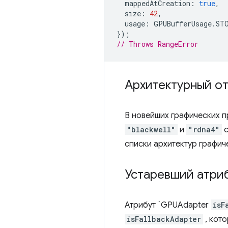
mappedAtCreation
:
true
,
size
:
42
,
usage
:
GPUBufferUsage
.
ST
});
// Throws RangeError
Архитектурный о
В новейших графических п
"blackwell"
и
"rdna4"
с
списки архитектур графич
Устаревший атриб
Атрибут `GPUAdapter
isF
isFallbackAdapter
, кот