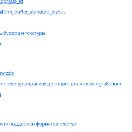
bgroup_id
form_buffer_standard_layout
ь буфера и текстуры
я
wizzle
ие текстур в хранилище только для чтения bgra8unorm
я
сти поддержки форматов текстур.