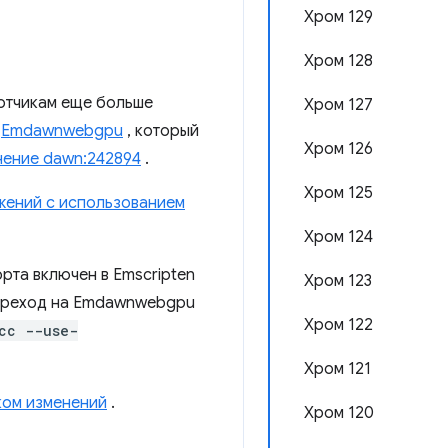
Хром 129
Хром 128
отчикам еще больше
Хром 127
и
Emdawnwebgpu
, который
Хром 126
нение dawn:242894
.
Хром 125
жений с использованием
Хром 124
рта включен в Emscripten
Хром 123
 Переход на Emdawnwebgpu
Хром 122
cc --use-
Хром 121
ком изменений
.
Хром 120