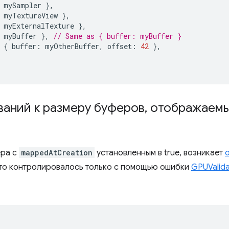
mySampler
},
myTextureView
},
myExternalTexture
},
myBuffer
},
// Same as { buffer: myBuffer }
{
buffer
:
myOtherBuffer
,
offset
:
42
},
ваний к размеру буферов
,
отображаемы
ера с
mappedAtCreation
установленным в true, возникает
 это контролировалось только с помощью ошибки
GPUValida