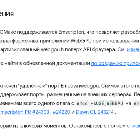
ения
CMake поддерживается Emscripten, что позволяет разраб
ссплатформенных приложений WebGPU при использовани
артизированный webgpu.h поверх API браузера. См.
изме
о найти в обновленной документации
по созданию прило
ключен "удаленный" порт Emdawnwebgpu. Снимок этого по
 поддерживает порты, размещенные на внешних серверах.
менением всего одного флага с
emcc -sUSE_WEBGPU
на
em
Emscripten PR #24303
,
#24220
и
Dawn CL 243214
.
орые из ключевых моментов. Ознакомьтесь с полным
спис