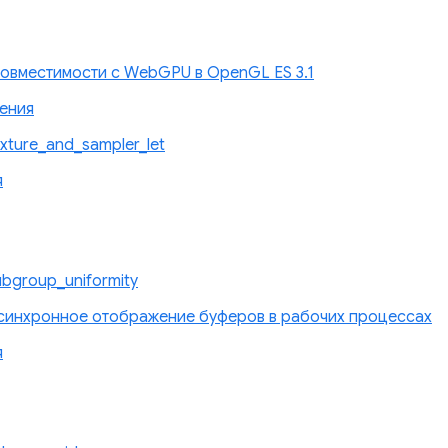
овместимости с WebGPU в OpenGL ES 3.1
ения
ture_and_sampler_let
я
bgroup_uniformity
синхронное отображение буферов в рабочих процессах
я