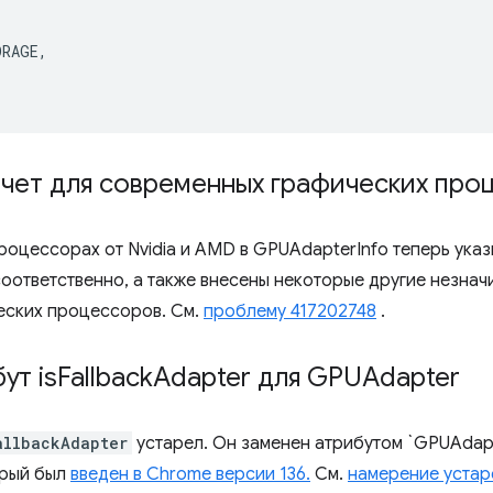
ORAGE
,
тчет для современных графических про
роцессорах от Nvidia и AMD в GPUAdapterInfo теперь ука
оответственно, а также внесены некоторые другие незнач
еских процессоров. См.
проблему 417202748
.
ут is
Fallback
Adapter для GPUAdapter
allbackAdapter
устарел. Он заменен атрибутом `GPUAdap
орый был
введен в Chrome версии 136.
См.
намерение устар