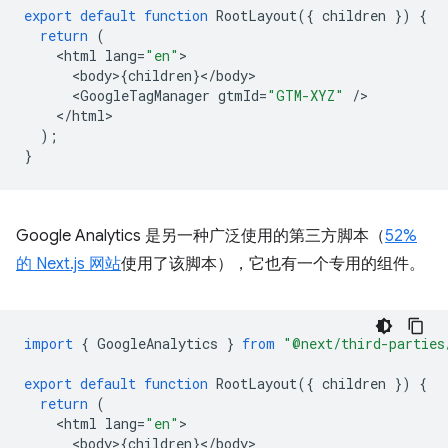
export
default
function
RootLayout
({
children
})
{
return
(
<
html
lang
=
"en"
<
body
>
{
children
}
<
/
body
<
GoogleTagManager
gtmId
=
"GTM-XYZ"
/
<
/html
);
}
Google Analytics 是另一种广泛使用的第三方脚本（
52%
的 Next.js 网站
使用了该脚本），它也有一个专用的组件。
import
{
GoogleAnalytics
}
from
"@next/third-parties
export
default
function
RootLayout
({
children
})
{
return
(
<
html
lang
=
"en"
<
body
>
{
children
}
<
/
body