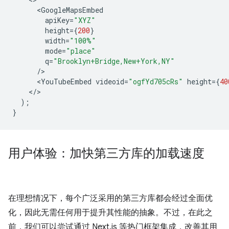
<
GoogleMapsEmbed
apiKey
=
"XYZ"
height
=
{
200
}
width
=
"100%"
mode
=
"place"
q
=
"Brooklyn+Bridge,New+York,NY"
/
<
YouTubeEmbed
videoid
=
"ogfYd705cRs"
height
=
{
40
<
/
);
}
用户体验：加快第三方库的加载速度
在理想情况下，每个广泛采用的第三方库都会经过全面优
化，因此无需任何用于提升其性能的抽象。不过，在此之
前，我们可以尝试通过 Next.js 等热门框架集成，改善其用