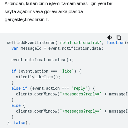
Ardından, kullanıcının işlemi tamamlaması için yeni bir
sayfa açabilir veya görevi arka planda
gerçekleştirebilirsiniz.
self
.
addEventListener
(
'notificationclick'
,
function
(
var
messageId
=
event
.
notification
.
data
;
event
.
notification
.
close
();
if
(
event
.
action
===
'like'
)
{
silentlyLikeItem
();
}
else
if
(
event
.
action
===
'reply'
)
{
clients
.
openWindow
(
"/messages?reply="
+
messageI
}
else
{
clients
.
openWindow
(
"/messages?reply="
+
messageI
}
},
false
);