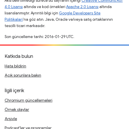
Aksi belirtilmediği sürece bu sayfanın içeriği
Creative Commons Atıf
4.0 Lisansı
altında ve kod örnekleri
Apache 2.0 Lisansı
altında
lisanslanmıştır. Ayrıntılı bilgi için
Google Developers Site
Politikaları
'na göz atın. Java, Oracle ve/veya satış ortaklarının
tescilli ticari markasıdır.
Son güncelleme tarihi: 2016-01-29 UTC.
Katkıda bulun
Hata bildirin
Açık sorunlara bakın
İlgili içerik
Chromium güncellemeleri
Örnek olaylar
Arşivle
Podcast'ler ve programlar