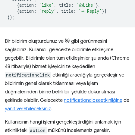
{
action
:
'like'
,
title
:
'👍Like'
},
{
action
:
'reply'
,
title
:
'⤻ Reply'
}]
});
Bir bildirim oluşturdunuz ve 😻 gibi görünmesini
sağladınız. Kullanıcı, gelecekte bildirimle etkileşime
geçebilir. Bildirimle olan tüm etkileşimler şu anda (Chrome
48 itibarıyla) hizmet işleyicinize kaydedilen
notificationclick
etkinliği aracılığıyla gerçekleşir ve
bildirimin genel olarak tıklanması veya işlem
düğmelerinden birine belirli bir şekilde dokunulması
şeklinde olabilir. Gelecekte
notificationclose
etkinliğine
de
yanıt verebileceksiniz
.
Kullanıcının hangi işlemi gerçekleştirdiğini anlamak için
etkinlikteki
action
mülkünü incelemeniz gerekir.