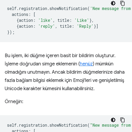
self
.
registration
.
showNotification
(
'New message from
actions
:
[
{
action
:
'like'
,
title
:
'Like'
},
{
action
:
'reply'
,
title
:
'Reply'
}]
});
Bu işlem, iki düğme içeren basit bir bildirim oluşturur.
İşleme doğrudan simge eklemenin (
henüz
) mümkün
olmadığını unutmayın. Ancak bildirim düğmelerinize daha
fazla bağlam bilgisi eklemek için Emoji'leri ve genişletilmiş
Unicode karakter kümesini kullanabilirsiniz.
Örneğin:
self
.
registration
.
showNotification
(
"New message from
actions
:
[