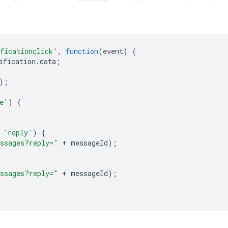
ficationclick'
,
function
(
event
)
{
ification
.
data
;
);
e'
)
{
'reply'
)
{
ssages?reply="
+
messageId
);
ssages?reply="
+
messageId
);