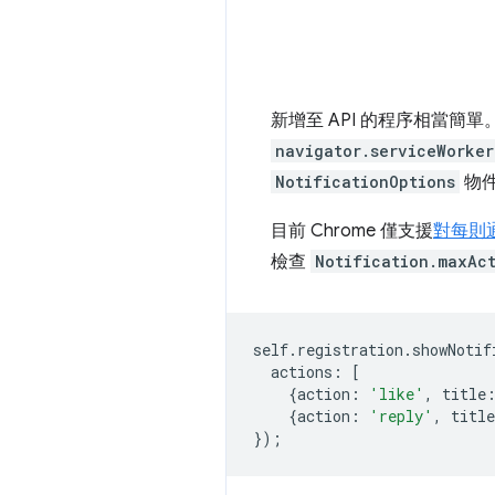
新增至 API 的程序相當簡單。您
navigator.serviceWorker
NotificationOptions
物
目前 Chrome 僅支援
對每則
檢查
Notification.maxAc
self
.
registration
.
showNotif
actions
:
[
{
action
:
'like'
,
title
{
action
:
'reply'
,
title
});