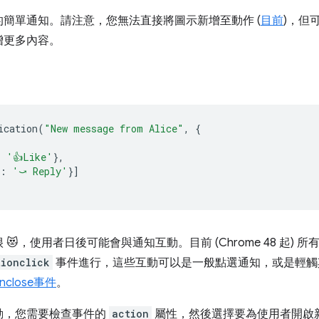
簡單通知。請注意，您無法直接將圖示新增至動作 (
目前
)，但
增更多內容。
ication
(
"New message from Alice"
,
{
:
'👍Like'
},
:
'⤻ Reply'
}]
😻，使用者日後可能會與通知互動。目前 (Chrome 48 起)
tionclick
事件進行，這些互動可以是一般點選通知，或是輕觸
onclose
事件
。
動，您需要檢查事件的
action
屬性，然後選擇要為使用者開啟