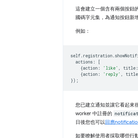
這會建立一個含有兩個按鈕的
國碼字元集，為通知按鈕新
例如：
self
.
registration
.
showNotif
actions
:
[
{
action
:
'like'
,
title
{
action
:
'reply'
,
title
});
您已建立通知並讓它看起來很 
worker 中註冊的
notifica
日後您也可以
回應
notificati
如要瞭解使用者採取哪些行