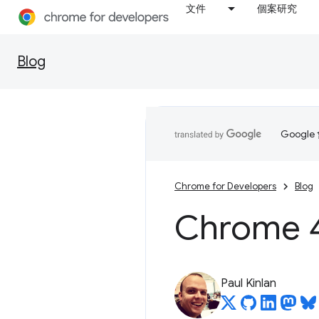
文件
個案研究
Blog
Goog
Chrome for Developers
Blog
Chrom
Paul Kinlan