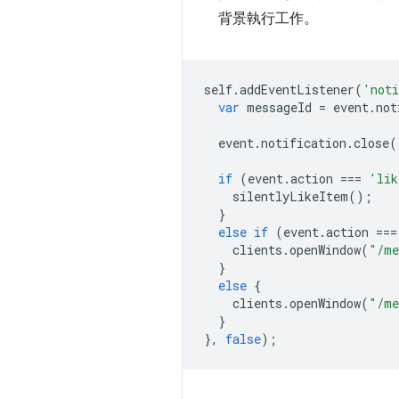
背景執行工作。
self
.
addEventListener
(
'noti
var
messageId
=
event
.
not
event
.
notification
.
close
(
if
(
event
.
action
===
'lik
silentlyLikeItem
();
}
else
if
(
event
.
action
===
clients
.
openWindow
(
"/me
}
else
{
clients
.
openWindow
(
"/me
}
},
false
);