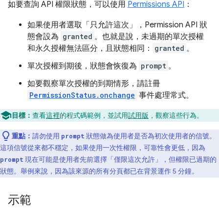
如要查詢 API 權限狀態，可以使用
Permissions API
：
如果使用者選取「只允許這次」
，Permission API 狀
態會設為
granted
。也就是說，未過期的單次授權
和永久授權無法區分，且狀態相同：
granted
。
單次授權到期後，狀態會恢復為
prompt
。
如要觀察單次授權的到期情形，請註冊
PermissionStatus.onchange
事件處理常式。
目標：
查看
這裡
的程式碼範例，並試用
試用版
，觀察這些行為。
重點：
請勿使用
狀態做為使用者是否為初次使用者的信號。
prompt
這項信號從來都不穩定，如果使用一次性權限，可靠性會更低，因為
現在可能是使用者先前選擇「僅限這次允許」
，但權限已過期的
prompt
狀態。舉例來說，因為該來源的所有分頁都已在背景運作 5 分鐘。
示範