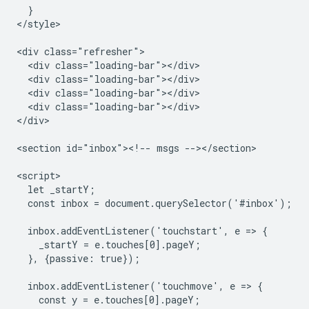
  }

</style>

<div class="refresher">

  <div class="loading-bar"></div>

  <div class="loading-bar"></div>

  <div class="loading-bar"></div>

  <div class="loading-bar"></div>

</div>

<section id="inbox"><!-- msgs --></section>

<script>

  let _startY;

  const inbox = document.querySelector('#inbox');

  inbox.addEventListener('touchstart', e => {

    _startY = e.touches[0].pageY;

  }, {passive: true});

  inbox.addEventListener('touchmove', e => {

    const y = e.touches[0].pageY;
