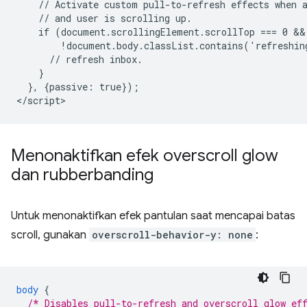
    // Activate custom pull-to-refresh effects when a
    // and user is scrolling up.

    if (document.scrollingElement.scrollTop === 0 &&
        !document.body.classList.contains('refreshing
      // refresh inbox.

    }

  }, {passive: true});

Menonaktifkan efek overscroll glow
dan rubberbanding
Untuk menonaktifkan efek pantulan saat mencapai batas
scroll, gunakan
overscroll-behavior-y: none
:
body
{
/* Disables pull-to-refresh and overscroll glow ef