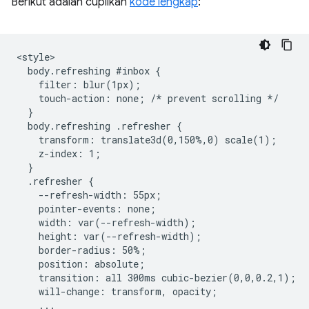
Berikut adalah cuplikan
kode lengkap
:
<style>

  body.refreshing #inbox {

    filter: blur(1px);

    touch-action: none; /* prevent scrolling */

  }

  body.refreshing .refresher {

    transform: translate3d(0,150%,0) scale(1);

    z-index: 1;

  }

  .refresher {

    --refresh-width: 55px;

    pointer-events: none;

    width: var(--refresh-width);

    height: var(--refresh-width);

    border-radius: 50%;

    position: absolute;

    transition: all 300ms cubic-bezier(0,0,0.2,1);

    will-change: transform, opacity;

    ...
