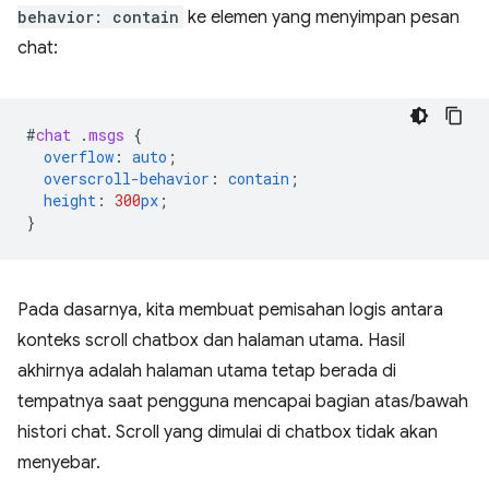
behavior: contain
ke elemen yang menyimpan pesan
chat:
#
chat
.
msgs
{
overflow
:
auto
;
overscroll-behavior
:
contain
;
height
:
300
px
;
}
Pada dasarnya, kita membuat pemisahan logis antara
konteks scroll chatbox dan halaman utama. Hasil
akhirnya adalah halaman utama tetap berada di
tempatnya saat pengguna mencapai bagian atas/bawah
histori chat. Scroll yang dimulai di chatbox tidak akan
menyebar.