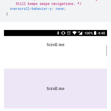
     Still keeps swipe navigations. */
overscroll-behavior-y
:
none
;
}