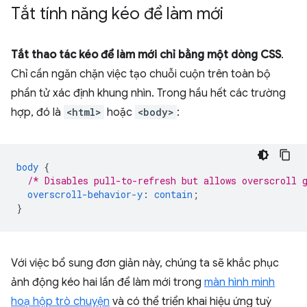
Tắt tính năng kéo để làm mới
Tắt thao tác kéo để làm mới chỉ bằng một dòng CSS
.
Chỉ cần ngăn chặn việc tạo chuỗi cuộn trên toàn bộ
phần tử xác định khung nhìn. Trong hầu hết các trường
hợp, đó là
<html>
hoặc
<body>
:
body
{
/* Disables pull-to-refresh but allows overscroll 
overscroll-behavior-y
:
contain
;
}
Với việc bổ sung đơn giản này, chúng ta sẽ khắc phục
ảnh động kéo hai lần để làm mới trong
màn hình minh
hoạ hộp trò chuyện
và có thể triển khai hiệu ứng tuỳ