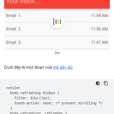
Sau
Dưới đây là một đoạn của
mã đầy đủ
:
<style>

  body.refreshing #inbox {

    filter: blur(1px);

    touch-action: none; /* prevent scrolling */

  }

  body.refreshing .refresher {
