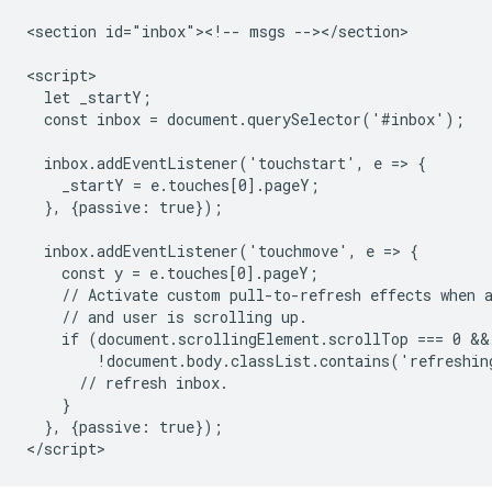
<section id="inbox"><!-- msgs --></section>

<script>

  let _startY;

  const inbox = document.querySelector('#inbox');

  inbox.addEventListener('touchstart', e => {

    _startY = e.touches[0].pageY;

  }, {passive: true});

  inbox.addEventListener('touchmove', e => {

    const y = e.touches[0].pageY;

    // Activate custom pull-to-refresh effects when a
    // and user is scrolling up.

    if (document.scrollingElement.scrollTop === 0 &&
        !document.body.classList.contains('refreshing
      // refresh inbox.

    }

  }, {passive: true});
