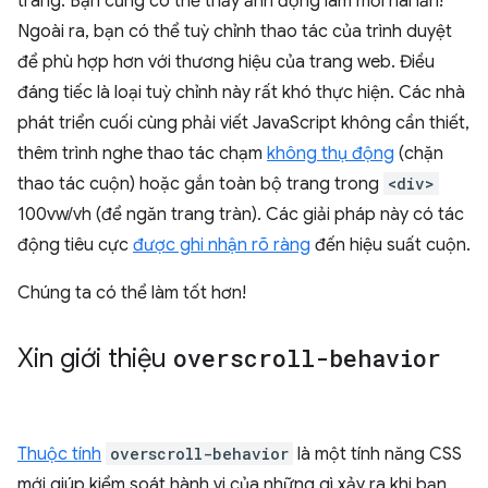
trang. Bạn cũng có thể thấy ảnh động làm mới hai lần!
Ngoài ra, bạn có thể tuỳ chỉnh thao tác của trình duyệt
để phù hợp hơn với thương hiệu của trang web. Điều
đáng tiếc là loại tuỳ chỉnh này rất khó thực hiện. Các nhà
phát triển cuối cùng phải viết JavaScript không cần thiết,
thêm trình nghe thao tác chạm
không thụ động
(chặn
thao tác cuộn) hoặc gắn toàn bộ trang trong
<div>
100vw/vh (để ngăn trang tràn). Các giải pháp này có tác
động tiêu cực
được ghi nhận rõ ràng
đến hiệu suất cuộn.
Chúng ta có thể làm tốt hơn!
Xin giới thiệu
overscroll-behavior
Thuộc tính
overscroll-behavior
là một tính năng CSS
mới giúp kiểm soát hành vi của những gì xảy ra khi bạn