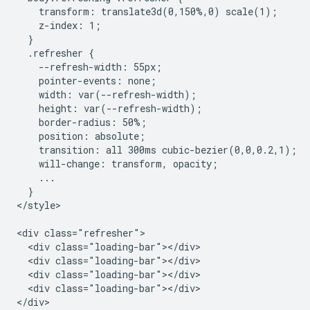
    transform: translate3d(0,150%,0) scale(1);

    z-index: 1;

  }

  .refresher {

    --refresh-width: 55px;

    pointer-events: none;

    width: var(--refresh-width);

    height: var(--refresh-width);

    border-radius: 50%;

    position: absolute;

    transition: all 300ms cubic-bezier(0,0,0.2,1);

    will-change: transform, opacity;

    ...

  }

</style>

<div class="refresher">

  <div class="loading-bar"></div>

  <div class="loading-bar"></div>

  <div class="loading-bar"></div>

  <div class="loading-bar"></div>

</div>
