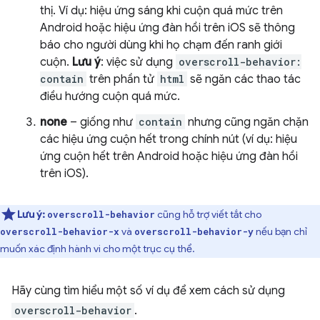
thị. Ví dụ: hiệu ứng sáng khi cuộn quá mức trên
Android hoặc hiệu ứng đàn hồi trên iOS sẽ thông
báo cho người dùng khi họ chạm đến ranh giới
cuộn.
Lưu ý
: việc sử dụng
overscroll-behavior:
contain
trên phần tử
html
sẽ ngăn các thao tác
điều hướng cuộn quá mức.
none
– giống như
contain
nhưng cũng ngăn chặn
các hiệu ứng cuộn hết trong chính nút (ví dụ: hiệu
ứng cuộn hết trên Android hoặc hiệu ứng đàn hồi
trên iOS).
Lưu ý:
cũng hỗ trợ viết tắt cho
overscroll-behavior
và
nếu bạn chỉ
overscroll-behavior-x
overscroll-behavior-y
muốn xác định hành vi cho một trục cụ thể.
Hãy cùng tìm hiểu một số ví dụ để xem cách sử dụng
overscroll-behavior
.