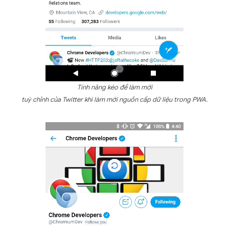
Tính năng kéo để làm mới
tuỳ chỉnh của Twitter khi làm mới nguồn cấp dữ liệu trong PWA.