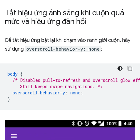
Tắt hiệu ứng ánh sáng khi cuộn quá
mức và hiệu ứng đàn hồi
Để tắt hiệu ứng bật lại khi chạm vào ranh giới cuộn, hãy
sử dụng
overscroll-behavior-y: none
:
body
{
/* Disables pull-to-refresh and overscroll glow ef
     Still keeps swipe navigations. */
overscroll-behavior-y
:
none
;
}