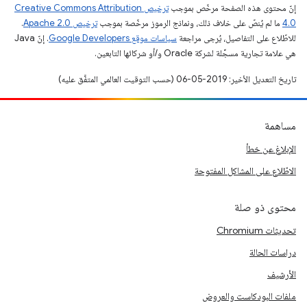
إنّ محتوى هذه الصفحة مرخّص بموجب
ترخيص Creative Commons Attribution
4.0‏
ما لم يُنصّ على خلاف ذلك، ونماذج الرموز مرخّصة بموجب
ترخيص Apache 2.0‏
.
للاطّلاع على التفاصيل، يُرجى مراجعة
سياسات موقع Google Developers‏
. إنّ Java
هي علامة تجارية مسجَّلة لشركة Oracle و/أو شركائها التابعين.
تاريخ التعديل الأخير: 2019-05-06 (حسب التوقيت العالمي المتفَّق عليه)
مساهمة
الإبلاغ عن خطأ
الاطّلاع على المشاكل المفتوحة
محتوى ذو صلة
تحديثات Chromium
دراسات الحالة
الأرشيف
ملفات البودكاست والعروض