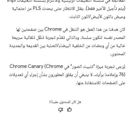
المعالجة في سلسلة التعليمات الرئيسية والالتزام بسلسلة التعليمات impl
(يتم تأجيل الأخير فقط). يقلل الانتظار حتى يحدث PLS من احتمالية
وميض باللون الأبيض/اللون الثابت.
كان هدفنا من هذا العمل هو التنقل في Chrome بين صفحتين لها
المصدر نفسه لتكون سلسة، وبالتالي تقدّم تجربة تنقّل تلقائية سريعة
خالية من أي ومضات من الخلفية البيضاء/الصلبة بين القديمة والجديدة
المحتوى.
يُرجى تجربة ميزة "تثبيت الصور" في Chrome Canary (Chrome
76) وإعلامنا برأيك. لا ينبغي أن يقلق المطورون بشأن إجراء أي تعديلات
على الصفحات للاستفادة منها.
هل كان المحتوى مفيدًا؟