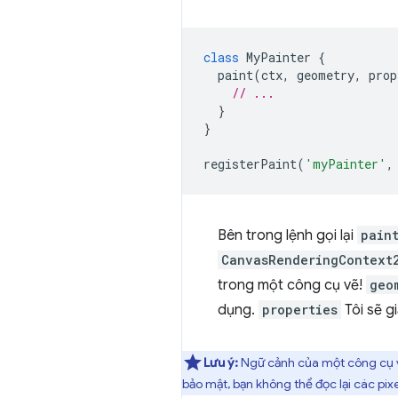
class
MyPainter
{
paint
(
ctx
,
geometry
,
prop
// ...
}
}
registerPaint
(
'myPainter'
,
Bên trong lệnh gọi lại
pain
CanvasRenderingContext
trong một công cụ vẽ!
geo
dụng.
properties
Tôi sẽ gi
Lưu ý:
Ngữ cảnh của một công cụ 
bảo mật, bạn không thể đọc lại các pixe