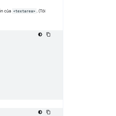
nền của
<textarea>
. (Tôi