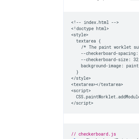
<!-- index.html -->

<!doctype html>

<style>

  textarea {

    /* The paint worklet su
    --checkerboard-spacing: 
    --checkerboard-size: 32;
    background-image: paint
  }

</style>

<textarea></textarea>

<script>

  CSS.paintWorklet.addModul
// checkerboard.js