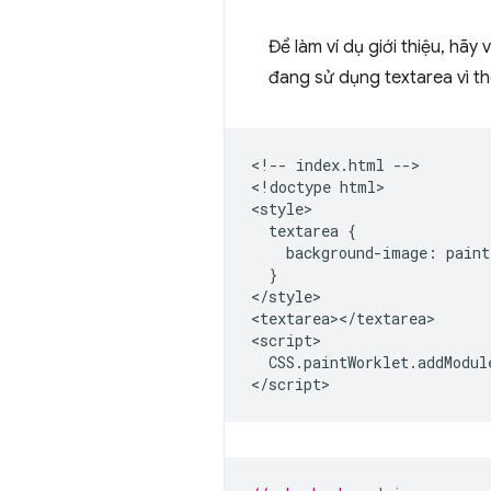
Để làm ví dụ giới thiệu, hã
đang sử dụng textarea vì th
<!-- index.html -->

<!doctype html>

<style>

  textarea {

    background-image: paint
  }

</style>

<textarea></textarea>

<script>

  CSS.paintWorklet.addModul