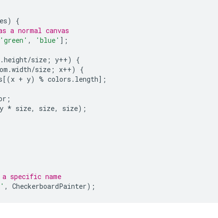
es
)
{
as a normal canvas
'green'
,
'blue'
];
.
height
/
size
;
y
++
)
{
om
.
width
/
size
;
x
++
)
{
s
[(
x
+
y
)
%
colors
.
length
];
or
;
y
*
size
,
size
,
size
);
 a specific name
d'
,
CheckerboardPainter
);