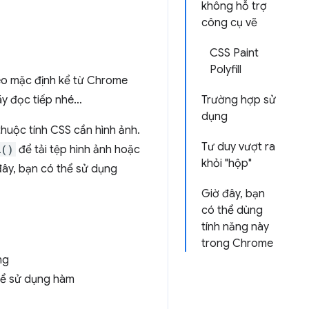
không hỗ trợ
công cụ vẽ
CSS Paint
Polyfill
heo mặc định kể từ Chrome
ãy đọc tiếp nhé…
Trường hợp sử
dụng
thuộc tính CSS cần hình ảnh.
Tư duy vượt ra
l()
để tải tệp hình ảnh hoặc
khỏi "hộp"
 đây, bạn có thể sử dụng
Giờ đây, bạn
có thể dùng
tính năng này
trong Chrome
ng
thể sử dụng hàm