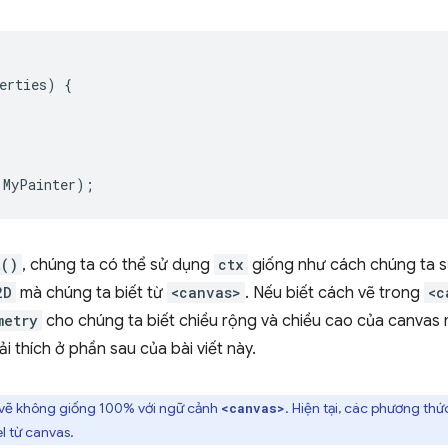
erties
)
{
MyPainter
);
t()
, chúng ta có thể sử dụng
ctx
giống như cách chúng ta 
2D
mà chúng ta biết từ
<canvas>
. Nếu biết cách vẽ trong
<c
metry
cho chúng ta biết chiều rộng và chiều cao của canvas 
ải thích ở phần sau của bài viết này.
vẽ không giống 100% với ngữ cảnh
. Hiện tại, các phương thức
<canvas>
l từ canvas.