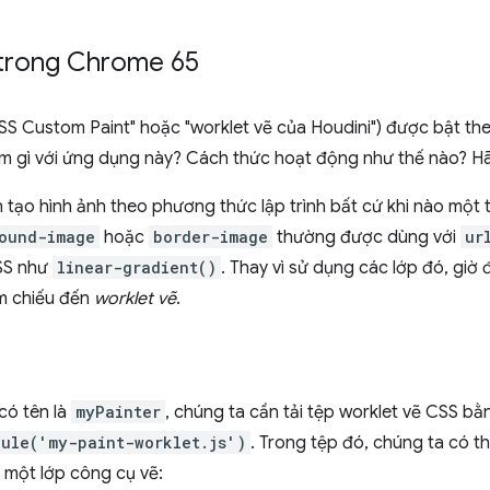
 trong Chrome 65
"CSS Custom Paint" hoặc "worklet vẽ của Houdini") được bật t
 làm gì với ứng dụng này? Cách thức hoạt động như thế nào? H
tạo hình ảnh theo phương thức lập trình bất cứ khi nào một 
ound-image
hoặc
border-image
thường được dùng với
ur
CSS như
linear-gradient()
. Thay vì sử dụng các lớp đó, giờ
m chiếu đến
worklet vẽ
.
có tên là
myPainter
, chúng ta cần tải tệp worklet vẽ CSS bằ
dule('my-paint-worklet.js')
. Trong tệp đó, chúng ta có 
 một lớp công cụ vẽ: