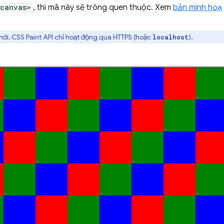
<canvas>
, thì mã này sẽ trông quen thuộc. Xem
bản minh hoạ
ới, CSS Paint API chỉ hoạt động qua HTTPS (hoặc
).
localhost