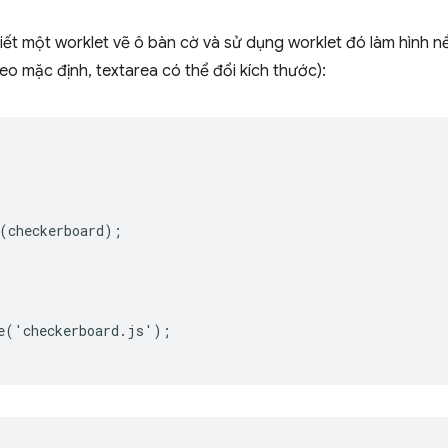
y viết một worklet vẽ ô bàn cờ và sử dụng worklet đó làm hình 
eo mặc định, textarea có thể đổi kích thước):
(checkerboard);

e('checkerboard.js');
