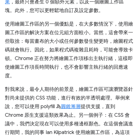
果
，最終只會產生 0 個額外元素，以及一個繪圖工作區
塊。此外，您可以更輕鬆地自訂及設定參數。
使用繪圖工作區的另一個優點是，在大多數情況下，使用繪
圖工作區的解決方案在位元組方面較小。當然，這會帶來一
些取捨：每當畫布的大小或任何參數發生變更時，繪圖程式
碼就會執行。因此，如果程式碼複雜且耗時，可能會導致卡
頓。Chrome 正在努力將繪圖工作項移出主執行緒，這樣即
使繪圖工作項長時間執行，也不會影響主執行緒的回應速
度。
對我來說，最令人期待的前景是，繪圖工作區可讓瀏覽器針
對尚未提供的 CSS 功能，進行有效的半透明處理。舉例來
說，您可以使用 polyfill 為
圓錐漸層
提供支援，直到
Chrome 原生支援這類效果為止。另一個例子：在 CSS 會
議中，我們決定現在可以使用多種邊框顏色。在這個會議進
行期間，我的同事 Ian Kilpatrick 使用繪圖工作區，為這項