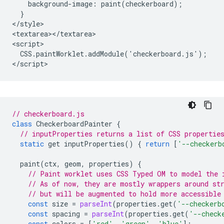
    background-image: paint(checkerboard);

  }

</style>

<textarea></textarea>

<script>

  CSS.paintWorklet.addModule('checkerboard.js');

// checkerboard.js
class
CheckerboardPainter
{
// inputProperties returns a list of CSS propertie
static
get
inputProperties
()
{
return
[
'--checkerb
paint
(
ctx
,
geom
,
properties
)
{
// Paint worklet uses CSS Typed OM to model the 
// As of now, they are mostly wrappers around st
// but will be augmented to hold more accessible
const
size
=
parseInt
(
properties
.
get
(
'--checkerb
const
spacing
=
parseInt
(
properties
.
get
(
'--check
const
colors
=
[
'red'
,
'green'
,
'blue'
];