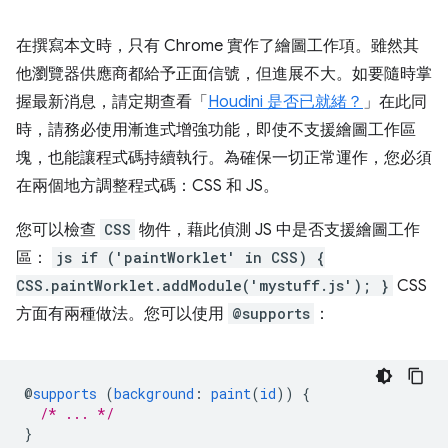
在撰寫本文時，只有 Chrome 實作了繪圖工作項。雖然其
他瀏覽器供應商都給予正面信號，但進展不大。如要隨時掌
握最新消息，請定期查看「
Houdini 是否已就緒？
」在此同
時，請務必使用漸進式增強功能，即使不支援繪圖工作區
塊，也能讓程式碼持續執行。為確保一切正常運作，您必須
在兩個地方調整程式碼：CSS 和 JS。
您可以檢查
CSS
物件，藉此偵測 JS 中是否支援繪圖工作
區：
js if ('paintWorklet' in CSS) {
CSS.paintWorklet.addModule('mystuff.js'); }
CSS
方面有兩種做法。您可以使用
@supports
：
@
supports
(
background
:
paint
(
id
))
{
/* ... */
}