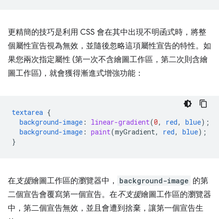
更精簡的技巧是利用 CSS 會在其中出現不明函式時，將整
個屬性宣告視為無效，並隨後忽略這項屬性宣告的特性。如
果您兩次指定屬性 (第一次不含繪圖工作區，第二次則含繪
圖工作區)，就會獲得漸進式增強功能：
textarea
{
background-image
:
linear-gradient
(
0
,
red
,
blue
);
background-image
:
paint
(
myGradient
,
red
,
blue
);
}
在
支援
繪圖工作區的瀏覽器中，
background-image
的第
二個宣告會覆寫第一個宣告。在
不支援
繪圖工作區的瀏覽器
中，第二個宣告無效，並且會遭到捨棄，讓第一個宣告生