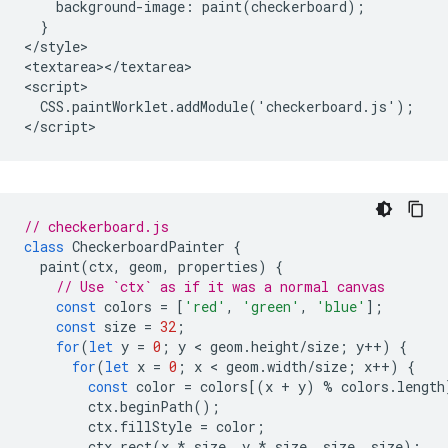
    background-image: paint(checkerboard);

  }

</style>

<textarea></textarea>

<script>

  CSS.paintWorklet.addModule('checkerboard.js');

// checkerboard.js
class
CheckerboardPainter
{
paint
(
ctx
,
geom
,
properties
)
{
// Use `ctx` as if it was a normal canvas
const
colors
=
[
'red'
,
'green'
,
'blue'
];
const
size
=
32
;
for
(
let
y
=
0
;
y
 < 
geom
.
height
/
size
;
y
++
)
{
for
(
let
x
=
0
;
x
 < 
geom
.
width
/
size
;
x
++
)
{
const
color
=
colors
[(
x
+
y
)
%
colors
.
length
ctx
.
beginPath
();
ctx
.
fillStyle
=
color
;
ctx
.
rect
(
x
*
size
,
y
*
size
,
size
,
size
);