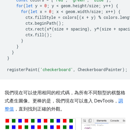
for
(
let
y
=
0
;
y
 < 
geom
.
height
/
size
;
y
++
)
{
for
(
let
x
=
0
;
x
 < 
geom
.
width
/
size
;
x
++
)
{
ctx
.
fillStyle
=
colors
[(
x
+
y
)
%
colors
.
leng
ctx
.
beginPath
();
ctx
.
rect
(
x
*
(
size
+
spacing
),
y
*
(
size
+
spaci
ctx
.
fill
();
}
}
}
}
registerPaint
(
'checkerboard'
,
CheckerboardPainter
);
我們現在可以使用相同的程式碼，為所有不同類型的棋盤格
式產生圖像。更棒的是，我們現在可以進入 DevTools，
調
整值
，直到找到正確的外觀。