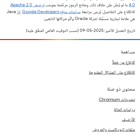
4.0‏
ما لم يُنصّ على خلاف ذلك، ونماذج الرموز مرخّصة بموجب
ترخيص Apache 2.0‏
.
للاطّلاع على التفاصيل، يُرجى مراجعة
سياسات موقع Google Developers‏
. إنّ Java
هي علامة تجارية مسجَّلة لشركة Oracle و/أو شركائها التابعين.
تاريخ التعديل الأخير: 2025-05-09 (حسب التوقيت العالمي المتفَّق عليه)
مساهمة
الإبلاغ عن خطأ
الاطّلاع على المشاكل المفتوحة
محتوى ذو صلة
تحديثات Chromium
دراسات الحالة
الأرشيف
ملفات البودكاست والعروض