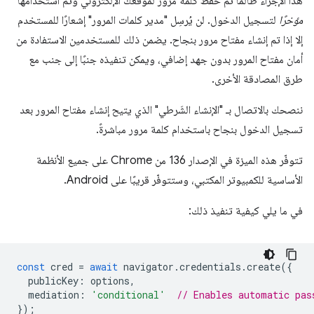
هذا الإجراء طالما تم حفظ كلمة مرور لموقعك الإلكتروني وتم استخدامها
مؤخرًا
لتسجيل الدخول. لن يُرسِل "مدير كلمات المرور" إشعارًا للمستخدم
إلا إذا تم إنشاء مفتاح مرور بنجاح. يضمن ذلك للمستخدمين الاستفادة من
أمان مفتاح المرور بدون جهد إضافي، ويمكن تنفيذه جنبًا إلى جنب مع
طرق المصادقة الأخرى.
ننصحك بالاتصال بـ "الإنشاء الشَرطي" الذي يتيح إنشاء مفتاح المرور بعد
تسجيل الدخول بنجاح باستخدام كلمة مرور مباشرةً.
تتوفّر هذه الميزة في الإصدار 136 من Chrome على جميع الأنظمة
الأساسية للكمبيوتر المكتبي، وستتوفّر قريبًا على Android.
في ما يلي كيفية تنفيذ ذلك:
const
cred
=
await
navigator
.
credentials
.
create
({
publicKey
:
options
,
mediation
:
'conditional'
// Enables automatic pas
});