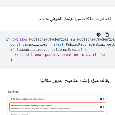
للتحقّق مما إذا كانت ميزة
الإنشاء الشَرطي
متاحة:
if
(
window
.
PublicKeyCredential
 && 
PublicKeyCredentia
const
capabilities
=
await
PublicKeyCredential
.
get
if
(
capabilities
.
conditionalCreate
)
{
// Conditional passkey creation is available
}
إيقاف ميزة إنشاء مفاتيح المرور تلقائيًا