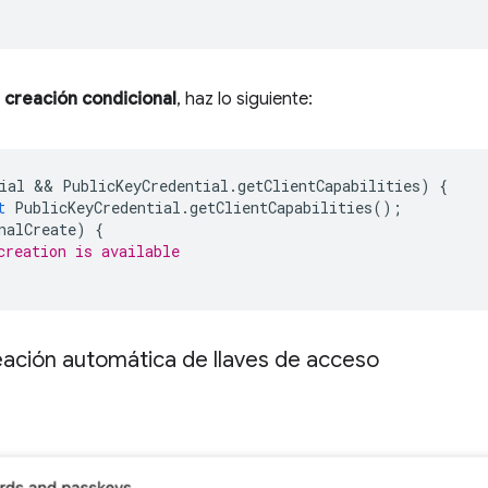
a
creación condicional
, haz lo siguiente:
ial
 && 
PublicKeyCredential
.
getClientCapabilities
)
{
t
PublicKeyCredential
.
getClientCapabilities
();
nalCreate
)
{
creation is available
reación automática de llaves de acceso