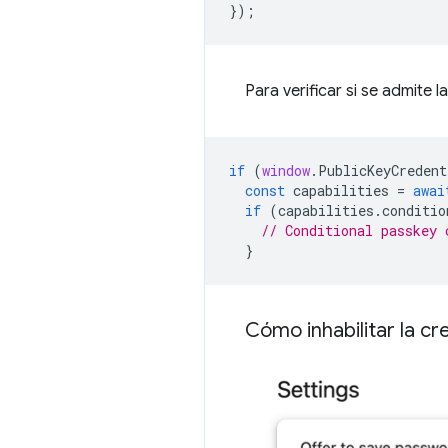
});
Para verificar si se admite l
if
(
window
.
PublicKeyCredent
const
capabilities
=
awai
if
(
capabilities
.
conditio
// Conditional passkey 
}
Cómo inhabilitar la c