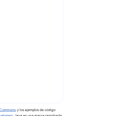
ve Commons
, y los ejemplos de código
evelopers
. Java es una marca registrada