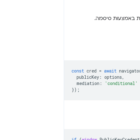
const
cred
=
await
navigato
publicKey
:
options
,
mediation
:
'conditional'
});
if
(
window
.
PublicKeyCredent