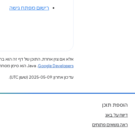
רישום מפתח גישה
אלא אם צוין אחרת, התוכן של דף זה הוא ברי
Google Developers‏
.‏ Java הוא סימן מסחרי רשום של חברת Oracle ו/או של השותפים העצמאיים שלה.
עדכון אחרון: 2025-05-09 (שעון UTC).
הוספת תוכן
דיווח על באג
ראה נושאים פתוחים