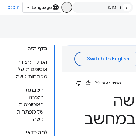
/
היכנס
בדף הזה
הפתרון: יצירה
אוטומטית של
מפתחות גישה
המידע עזר לך?
השבתת
ישה
היצירה
האוטומטית
של מפתחות
נהל הסיסמאות של Google במחשב
גישה
למה כדאי