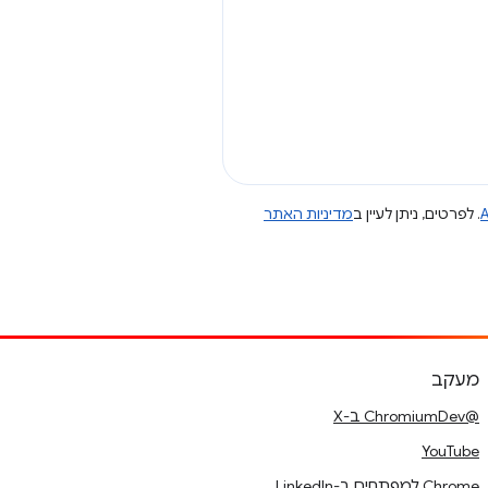
A
. לפרטים, ניתן לעיין ב
מדיניות האתר
מעקב
@ChromiumDev ב-X
YouTube
Chrome למפתחים ב-LinkedIn