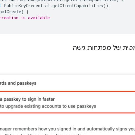
t
PublicKeyCredential
.
getClientCapabilities
();
nalCreate
)
{
creation is available
טית של מפתחות גישה