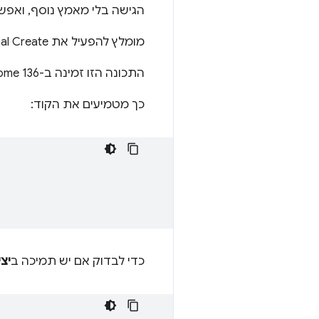
הגישה בלי מאמץ נוסף, ואפש
מומלץ להפעיל את Conditional Create, שמאפשר ליצור מפתח גישה מיד אחרי כניסה מוצלחת באמצעות סיסמה.
התכונה הזו זמינה ב-Chrome 136 בכל פלטפורמות המחשב, ובקרוב תהיה זמינה ב-Android.
כך מטמיעים את הקוד:
כדי לבדוק אם יש תמיכה ב
יצ