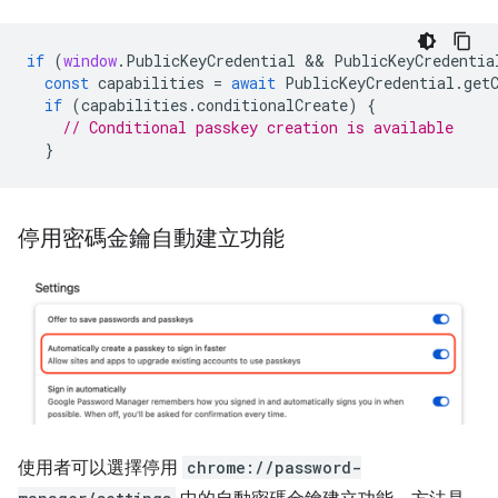
if
(
window
.
PublicKeyCredential
 && 
PublicKeyCredentia
const
capabilities
=
await
PublicKeyCredential
.
get
if
(
capabilities
.
conditionalCreate
)
{
// Conditional passkey creation is available
}
停用密碼金鑰自動建立功能
使用者可以選擇停用
chrome://password-