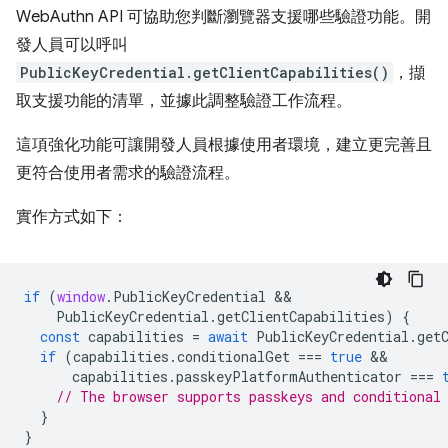
WebAuthn API 可協助您判斷瀏覽器支援哪些驗證功能。開
發人員可以呼叫
PublicKeyCredential.getClientCapabilities()
，擷
取支援功能的清單，並據此調整驗證工作流程。
這項強化功能可讓開發人員根據使用者環境，建立更完善且
更符合使用者需求的驗證流程。
實作方式如下：
if
(
window
.
PublicKeyCredential
PublicKeyCredential
.
getClientCapabilities
)
{
const
capabilities
=
await
PublicKeyCredential
.
get
if
(
capabilities
.
conditionalGet
===
true
capabilities
.
passkeyPlatformAuthenticator
===
// The browser supports passkeys and conditional
}
}