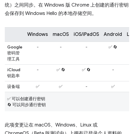
统）之间同步。在 Windows 版 Chrome 上创建的通行密钥
会保存到 Windows Hello 的本地存储空间。
Windows
macOS
iOS/iPadOS
Android
Lin
Google
-
-
-
✅ 🔄
-
密码管
理工具
iCloud
-
✅ 🔄
✅ 🔄
-
-
钥匙串
设备端
✅
✅
-
✅
-
✅ 可以创建通行密钥
🔄 可以同步通行密钥
此项变更让在 macOS、Windows、Linux 或
ChromeOS（Beta 版测试中）上拥有已登录个人资料的