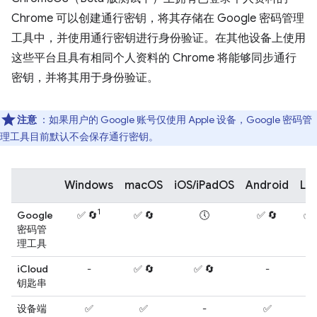
Chrome 可以创建通行密钥，将其存储在 Google 密码管理
工具中，并使用通行密钥进行身份验证。在其他设备上使用
这些平台且具有相同个人资料的 Chrome 将能够同步通行
密钥，并将其用于身份验证。
注意
：如果用户的 Google 账号仅使用 Apple 设备，Google 密码管
理工具目前默认不会保存通行密钥。
Windows
macOS
iOS/iPadOS
Android
Lin
1
Google
✅ 🔄
✅ 🔄
🕔
✅ 🔄
✅ 
密码管
理工具
iCloud
-
✅ 🔄
✅ 🔄
-
-
钥匙串
设备端
✅
✅
-
✅
-