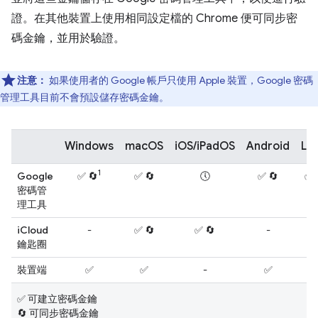
證。在其他裝置上使用相同設定檔的 Chrome 便可同步密
碼金鑰，並用於驗證。
注意：
如果使用者的 Google 帳戶只使用 Apple 裝置，Google 密碼
管理工具目前不會預設儲存密碼金鑰。
Windows
macOS
iOS/iPadOS
Android
Lin
1
Google
✅ 🔄
✅ 🔄
🕔
✅ 🔄
✅ 
密碼管
理工具
iCloud
-
✅ 🔄
✅ 🔄
-
-
鑰匙圈
裝置端
✅
✅
-
✅
-
✅ 可建立密碼金鑰
🔄 可同步密碼金鑰