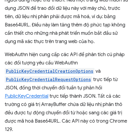
người dùng hoặc thử thách. Nếu một trang web muốn sử
dụng JSON để trao đổi dữ liệu này với máy chủ, trước
tiên, dữ liệu nhị phân phải được mã hoá, ví dụ: bằng
Base64URL. Điều này làm tăng thêm độ phức tạp không
cần thiết cho những nhà phát triển muốn bắt đầu sử
dụng mã xác thực trên trang web của họ.
WebAuthn hiện cung cấp các API để phân tích cú pháp
các đối tượng yêu cầu WebAuthn
PublicKeyCredentialCreationOptions
và
PublicKeyCredentialRequestOptions
trực tiếp từ
JSON, đồng thời chuyển đổi tuần tự phản hồi
PublicKeyCredential
trực tiếp thành JSON. Tất cả các
trường có giá trị ArrayBuffer chứa dữ liệu nhị phân thô
đều được tự động chuyển đổi từ hoặc sang các giá trị
được mã hoá Base64URL. Các API này có trong Chrome
129.