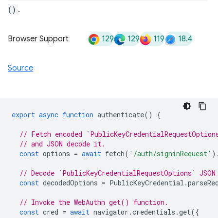
()
.
129
129
119
18.4
Browser Support
Source
export
async
function
authenticate
()
{
// Fetch encoded `PublicKeyCredentialRequestOption
// and JSON decode it.
const
options
=
await
fetch
(
'/auth/signinRequest'
)
// Decode `PublicKeyCredentialRequestOptions` JSON
const
decodedOptions
=
PublicKeyCredential
.
parseRe
// Invoke the WebAuthn get() function.
const
cred
=
await
navigator
.
credentials
.
get
({