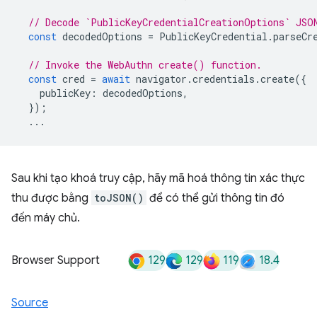
// Decode `PublicKeyCredentialCreationOptions` JSO
const
decodedOptions
=
PublicKeyCredential
.
parseCr
// Invoke the WebAuthn create() function.
const
cred
=
await
navigator
.
credentials
.
create
({
publicKey
:
decodedOptions
,
});
...
Sau khi tạo khoá truy cập, hãy mã hoá thông tin xác thực
thu được bằng
toJSON()
để có thể gửi thông tin đó
đến máy chủ.
129
129
119
18.4
Browser Support
Source