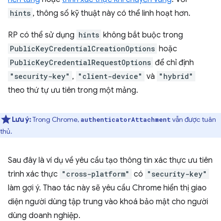
hints
, thông số kỹ thuật này có thể linh hoạt hơn.
RP có thể sử dụng
hints
không bắt buộc trong
PublicKeyCredentialCreationOptions
hoặc
PublicKeyCredentialRequestOptions
để chỉ định
"security-key"
,
"client-device"
và
"hybrid"
theo thứ tự ưu tiên trong một mảng.
Lưu ý:
Trong Chrome,
vẫn được tuân
authenticatorAttachment
thủ.
Sau đây là ví dụ về yêu cầu tạo thông tin xác thực ưu tiên
trình xác thực
"cross-platform"
có
"security-key"
làm gợi ý. Thao tác này sẽ yêu cầu Chrome hiển thị giao
diện người dùng tập trung vào khoá bảo mật cho người
dùng doanh nghiệp.