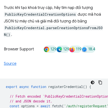
Trước khi tạo khoá truy cập, hãy tìm nạp đối tượng
PublicKeyCredentialCreationOptions
được mã hoá
JSON từ máy chủ và giải mã đối tượng đó bằng
PublicKeyCredential.parseCreationOptionsFromJSO
N()
.
129
129
119
18.4
Browser Support
Source
export
async
function
registerCredential
()
{
// Fetch encoded `PublicKeyCredentialCreationOptio
// and JSON decode it.
const
options
=
await
fetch
(
'/auth/registerRequest