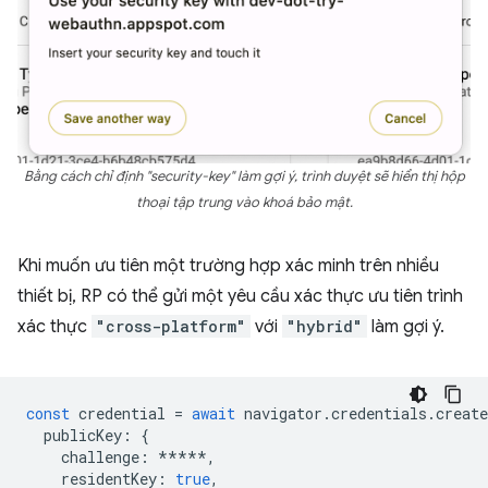
Bằng cách chỉ định "security-key" làm gợi ý, trình duyệt sẽ hiển thị hộp
thoại tập trung vào khoá bảo mật.
Khi muốn ưu tiên một trường hợp xác minh trên nhiều
thiết bị, RP có thể gửi một yêu cầu xác thực ưu tiên trình
xác thực
"cross-platform"
với
"hybrid"
làm gợi ý.
const
credential
=
await
navigator
.
credentials
.
create
publicKey
:
{
challenge
:
*****
,
residentKey
:
true
,