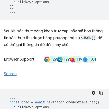
publicKey
:
options
});
...
Sau khi xác thực bằng khoá truy cập, hãy mã hoá thông
tin xác thực thu được bằng phương thức
toJSON()
để
có thể gửi thông tin đó đến máy chủ.
129
129
119
18.4
Browser Support
Source
...
const
cred
=
await
navigator
.
credentials
.
get
({
publicKey
:
options