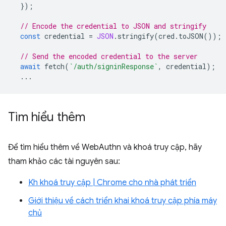
});
// Encode the credential to JSON and stringify
const
credential
=
JSON
.
stringify
(
cred
.
toJSON
());
// Send the encoded credential to the server
await
fetch
(
`/auth/signinResponse`
,
credential
);
...
Tìm hiểu thêm
Để tìm hiểu thêm về WebAuthn và khoá truy cập, hãy
tham khảo các tài nguyên sau:
Kh khoá truy cập | Chrome cho nhà phát triển
Giới thiệu về cách triển khai khoá truy cập phía máy
chủ