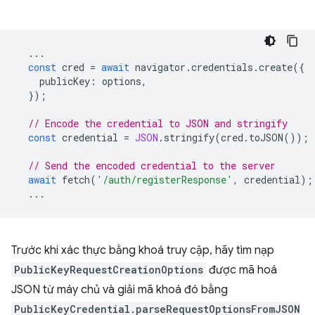
...
const
cred
=
await
navigator
.
credentials
.
create
({
publicKey
:
options
,
});
// Encode the credential to JSON and stringify
const
credential
=
JSON
.
stringify
(
cred
.
toJSON
());
// Send the encoded credential to the server
await
fetch
(
'/auth/registerResponse'
,
credential
);
...
Trước khi xác thực bằng khoá truy cập, hãy tìm nạp
PublicKeyRequestCreationOptions
được mã hoá
JSON từ máy chủ và giải mã khoá đó bằng
PublicKeyCredential.parseRequestOptionsFromJSON