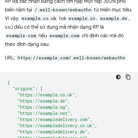
RP đã xác nhận bằng cách tìm nạp một tệp JSON phổ
biến nằm tại
/.well-known/webauthn
từ miền mục tiêu.
Vì vậy,
example.co.uk
(và
example.in
,
example.de
,
v.v.) đều có thể sử dụng mã nhận dạng RP là
example.com
nếu
example.com
chỉ định các mã đó
theo định dạng sau:
URL:
https://example.com/.well-known/webauthn
{
"origins"
:
[
"https://example.co.uk"
,
"https://example.de"
,
"https://example.sg"
,
"https://example.net"
,
"https://exampledelivery.com"
,
"https://exampledelivery.co.uk"
,
"https://exampledelivery.de"
,
"https://exampledelivery.sg"
,