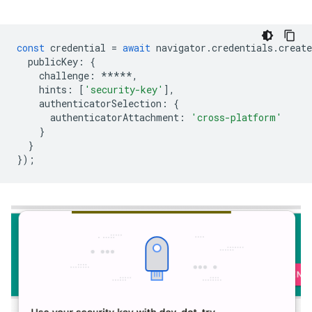
const
credential
=
await
navigator
.
credentials
.
create
publicKey
:
{
challenge
:
*****
,
hints
:
[
'security-key'
],
authenticatorSelection
:
{
authenticatorAttachment
:
'cross-platform'
}
}
});