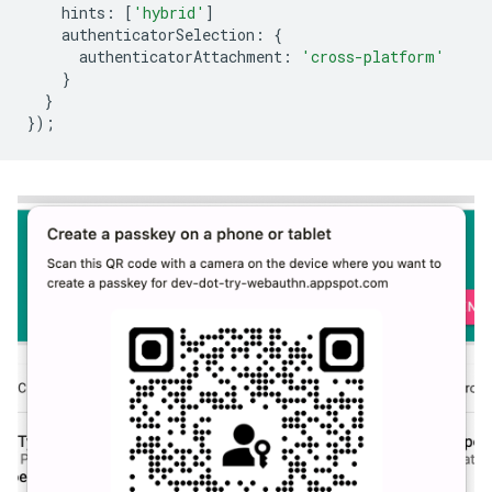
hints
:
[
'hybrid'
]
authenticatorSelection
:
{
authenticatorAttachment
:
'cross-platform'
}
}
});