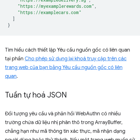
"https://myexamplerewards.com"
,
"https://examplecars.com"
]
}
Tìm hiểu cách thiết lập Yêu cầu nguồn gốc có liên quan
tại phần
Cho phép sử dụng lại khoá truy cập trên các
trang web của bạn bằng Yêu cầu nguồn gốc có liên
quan
.
Tuần tự hoá JSON
Đối tượng yêu cầu và phản hồi WebAuthn có nhiều
trường chứa dữ liệu nhị phân thô trong ArrayBuffer,
chẳng hạn như mã thông tin xác thực, mã nhận dạng