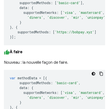
supportedMethods
:
[
'basic-card'
],
data
:
{
supportedNetworks
:
[
'visa'
,
'mastercard'
,
'
'diners'
,
'discover'
,
'mir'
,
'unionpay'
]
}
},
{
supportedMethods
:
[
'https://bobpay.xyz'
]
}];
À faire
Nouveau : la nouvelle façon de faire.
var
methodData
=
[{
supportedMethods
:
'basic-card'
,
data
:
{
supportedNetworks
:
[
'visa'
,
'mastercard'
,
'
'diners'
,
'discover'
,
'mir'
,
'unionpay'
]
}
},
{