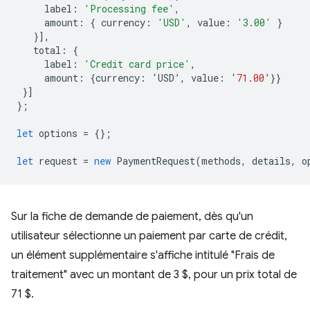
label
:
'Processing fee'
,
amount
:
{
currency
:
'USD'
,
value
:
'3.00'
}
}],
total
:
{
label
:
'Credit card price'
,
amount
:
{
currency
:
‘
USD
’
,
value
:
‘
71.00
’
}}
}]
};
let
options
=
{};
let
request
=
new
PaymentRequest
(
methods
,
details
,
o
Sur la fiche de demande de paiement, dès qu'un
utilisateur sélectionne un paiement par carte de crédit,
un élément supplémentaire s'affiche intitulé "Frais de
traitement" avec un montant de 3 $, pour un prix total de
71 $.