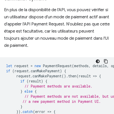
En plus de la disponibilité de l'API, vous pouvez vérifier si
un utilisateur dispose d'un mode de paiement actif avant
d'appeler l'API Payment Request. N'oubliez pas que cette
étape est facultative, car les utilisateurs peuvent
toujours ajouter un nouveau mode de paiement dans l'UI
de paiement.
let
request
=
new
PaymentRequest
(
methods
,
details
,
o
if
(
request
.
canMakePayment
)
{
request
.
canMakePayment
().
then
(
result
=
>
{
if
(
result
)
{
// Payment methods are available.
}
else
{
// Payment methods are not available, but u
// a new payment method in Payment UI.
}
}).
catch
(
error
=
>
{