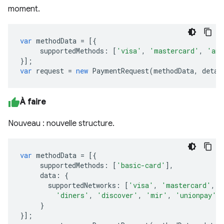
moment.
var
methodData
=
[{
supportedMethods
:
[
'visa'
,
'mastercard'
,
'ame
}];
var
request
=
new
PaymentRequest
(
methodData
,
detai
À faire
Nouveau : nouvelle structure.
var
methodData
=
[{
supportedMethods
:
[
'basic-card'
],
data
:
{
supportedNetworks
:
[
'visa'
,
'mastercard'
,
'
'diners'
,
'discover'
,
'mir'
,
'unionpay'
]
}
}];