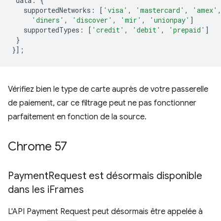
data
:
{
supportedNetworks
:
[
'visa'
,
'mastercard'
,
'amex'
'diners'
,
'discover'
,
'mir'
,
'unionpay'
]
supportedTypes
:
[
'credit'
,
'debit'
,
'prepaid'
]
}
}];
Vérifiez bien le type de carte auprès de votre passerelle
de paiement, car ce filtrage peut ne pas fonctionner
parfaitement en fonction de la source.
Chrome 57
Payment
Request est désormais disponible
dans les i
Frames
L'API Payment Request peut désormais être appelée à