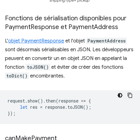
shippingType="pickup"
Fonctions de sérialisation disponibles pour
Payment
Response et Payment
Address
L'
objet PaymentResponse
et l'objet
PaymentAddress
sont désormais sérialisables en JSON. Les développeurs
peuvent en convertir un en objet JSON en appelant la
fonction
toJSON()
et éviter de créer des fonctions
toDict()
encombrantes.
request
.
show
().
then
(
response
=
>
{
let
res
=
response
.
toJSON
();
});
can
Make
Payment