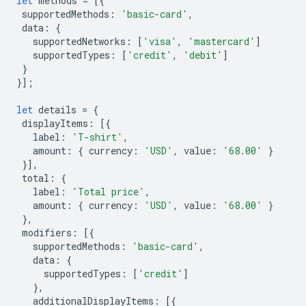
let
methods
=
[{
supportedMethods
:
'basic-card'
,
data
:
{
supportedNetworks
:
[
'visa'
,
'mastercard'
]
supportedTypes
:
[
'credit'
,
'debit'
]
}
}];
let
details
=
{
displayItems
:
[{
label
:
'T-shirt'
,
amount
:
{
currency
:
'USD'
,
value
:
'68.00'
}
}],
total
:
{
label
:
'Total price'
,
amount
:
{
currency
:
'USD'
,
value
:
'68.00'
}
},
modifiers
:
[{
supportedMethods
:
'basic-card'
,
data
:
{
supportedTypes
:
[
'credit'
]
},
additionalDisplayItems
:
[{