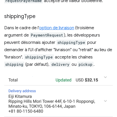
requestPayerName
accepte une valeur booléenne.
shipping
Type
Dans le cadre de l'
option de livraison
(troisième
argument de
PaymentRequest
), les développeurs
peuvent désormais ajouter
shippingType
pour
demander à l'UI d'afficher "livraison" ou "retrait" au lieu de
"livraison".
shippingType
accepte les chaînes
shipping
(par défaut),
delivery
ou
pickup
.