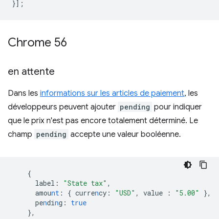
}];
Chrome 56
en attente
Dans les
informations sur les articles de paiement
, les
développeurs peuvent ajouter
pending
pour indiquer
que le prix n'est pas encore totalement déterminé. Le
champ
pending
accepte une valeur booléenne.
{
 label
:
"State tax"
,
 amou
nt
:
{
curre
n
cy
:
"USD"
,
value
:
"5.00"
},
 pe
n
di
n
g
:
true
},