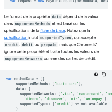
var
request
=
new
PaymentRequest
(
methodData
,
detai
Le format de la propriété
data
dépend de la valeur
dans
supportedMethods
et est basé sur les
spécifications de la
fiche de base
. Notez que la
spécification
inclut
supportedTypes
, qui accepte
credit
,
debit
ou
prepaid
, mais que Chrome 57
ignore cette propriété et traite toutes les valeurs de
supoprtedNetworks
comme des cartes de crédit.
var
methodData
=
[{
supportedMethods
:
[
'basic-card'
],
data
:
{
supportedNetworks
:
[
'visa'
,
'mastercard'
,
'am
'diners'
,
'discover'
,
'mir'
,
'unionpay'
],
supportedTypes
:
[
'credit'
]
<
=
not
available
}