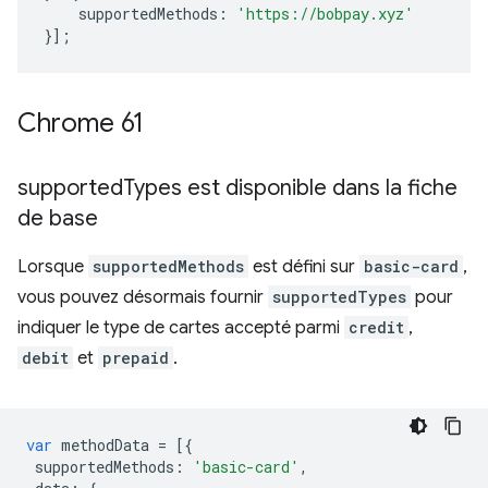
supportedMethods
:
'https://bobpay.xyz'
}];
Chrome 61
supported
Types est disponible dans la fiche
de base
Lorsque
supportedMethods
est défini sur
basic-card
,
vous pouvez désormais fournir
supportedTypes
pour
indiquer le type de cartes accepté parmi
credit
,
debit
et
prepaid
.
var
methodData
=
[{
supportedMethods
:
'basic-card'
,