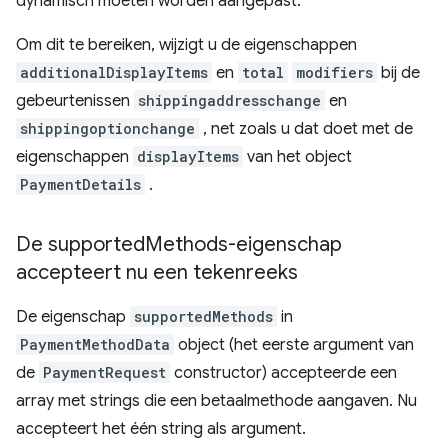
dynamisch moeten worden aangepast.
Om dit te bereiken, wijzigt u de eigenschappen
additionalDisplayItems
en
total
modifiers
bij de
gebeurtenissen
shippingaddresschange
en
shippingoptionchange
, net zoals u dat doet met de
eigenschappen
displayItems
van het object
PaymentDetails
.
De supported
Methods-eigenschap
accepteert nu een tekenreeks
De eigenschap
supportedMethods
in
PaymentMethodData
object (het eerste argument van
de
PaymentRequest
constructor) accepteerde een
array met strings die een betaalmethode aangaven. Nu
accepteert het één string als argument.