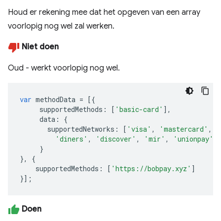
Houd er rekening mee dat het opgeven van een array
voorlopig nog wel zal werken.
Niet doen
Oud - werkt voorlopig nog wel.
var
methodData
=
[{
supportedMethods
:
[
'basic-card'
],
data
:
{
supportedNetworks
:
[
'visa'
,
'mastercard'
,
'
'diners'
,
'discover'
,
'mir'
,
'unionpay'
]
}
},
{
supportedMethods
:
[
'https://bobpay.xyz'
]
}];
Doen