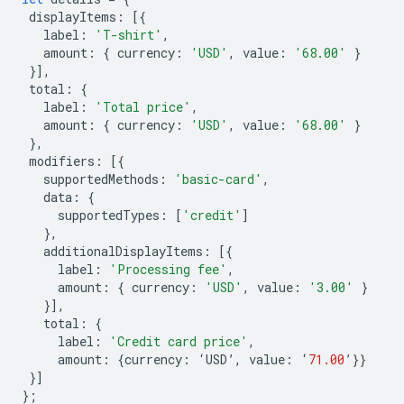
displayItems
:
[{
label
:
'T-shirt'
,
amount
:
{
currency
:
'USD'
,
value
:
'68.00'
}
}],
total
:
{
label
:
'Total price'
,
amount
:
{
currency
:
'USD'
,
value
:
'68.00'
}
},
modifiers
:
[{
supportedMethods
:
'basic-card'
,
data
:
{
supportedTypes
:
[
'credit'
]
},
additionalDisplayItems
:
[{
label
:
'Processing fee'
,
amount
:
{
currency
:
'USD'
,
value
:
'3.00'
}
}],
total
:
{
label
:
'Credit card price'
,
amount
:
{
currency
:
‘
USD
’
,
value
:
‘
71.00
’
}}
}]
};