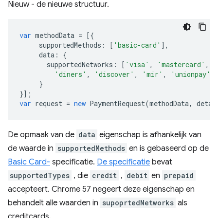
Nieuw - de nieuwe structuur.
var
methodData
=
[{
supportedMethods
:
[
'basic-card'
],
data
:
{
supportedNetworks
:
[
'visa'
,
'mastercard'
,
'
'diners'
,
'discover'
,
'mir'
,
'unionpay'
]
}
}];
var
request
=
new
PaymentRequest
(
methodData
,
detai
De opmaak van de
data
eigenschap is afhankelijk van
de waarde in
supportedMethods
en is gebaseerd op de
Basic Card-
specificatie.
De specificatie
bevat
supportedTypes
, die
credit
,
debit
en
prepaid
accepteert. Chrome 57 negeert deze eigenschap en
behandelt alle waarden in
supoprtedNetworks
als
creditcards.