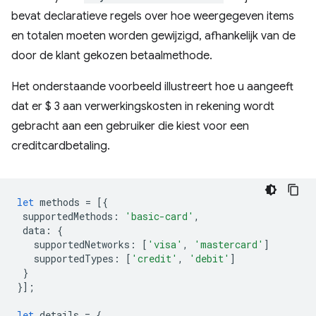
bevat declaratieve regels over hoe weergegeven items
en totalen moeten worden gewijzigd, afhankelijk van de
door de klant gekozen betaalmethode.
Het onderstaande voorbeeld illustreert hoe u aangeeft
dat er $ 3 aan verwerkingskosten in rekening wordt
gebracht aan een gebruiker die kiest voor een
creditcardbetaling.
let
methods
=
[{
supportedMethods
:
'basic-card'
,
data
:
{
supportedNetworks
:
[
'visa'
,
'mastercard'
]
supportedTypes
:
[
'credit'
,
'debit'
]
}
}];
let
details
=
{