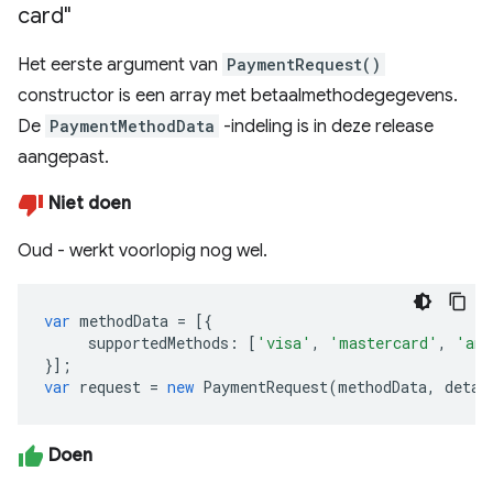
card"
Het eerste argument van
PaymentRequest()
constructor is een array met betaalmethodegegevens.
De
PaymentMethodData
-indeling is in deze release
aangepast.
Niet doen
Oud - werkt voorlopig nog wel.
var
methodData
=
[{
supportedMethods
:
[
'visa'
,
'mastercard'
,
'ame
}];
var
request
=
new
PaymentRequest
(
methodData
,
detai
Doen