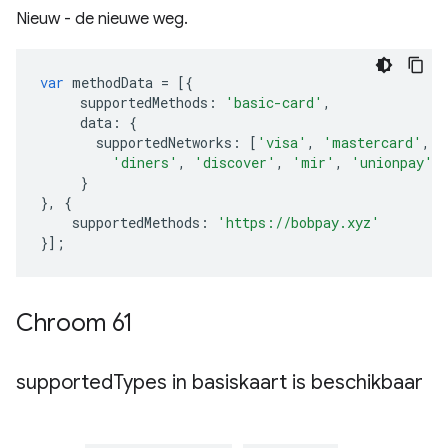
Nieuw - de nieuwe weg.
var
methodData
=
[{
supportedMethods
:
'basic-card'
,
data
:
{
supportedNetworks
:
[
'visa'
,
'mastercard'
,
'
'diners'
,
'discover'
,
'mir'
,
'unionpay'
]
}
},
{
supportedMethods
:
'https://bobpay.xyz'
}];
Chroom 61
supported
Types in basiskaart is beschikbaar