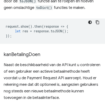
door de
toJSON()
functie aan te roepen en hoeven
geen omslachtige
toDict()
functies te maken.
request
.
show
().
then
(
response
=
>
{
let
res
=
response
.
toJSON
();
});
kan
Betaling
Doen
Naast de beschikbaarheid van de API kunt u controleren
of een gebruiker een actieve betaalmethode heeft
voordat u de Payment Request API aanroept. Houd er
rekening mee dat dit optioneel is, aangezien gebruikers
nog steeds een nieuwe betaalmethode kunnen
toevoegen in de betaalinterface.