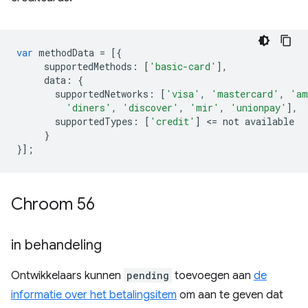
var
methodData
=
[{
supportedMethods
:
[
'basic-card'
],
data
:
{
supportedNetworks
:
[
'visa'
,
'mastercard'
,
'am
'diners'
,
'discover'
,
'mir'
,
'unionpay'
],
supportedTypes
:
[
'credit'
]
<
=
not
available
}
}];
Chroom 56
in behandeling
Ontwikkelaars kunnen
pending
toevoegen aan
de
informatie over het betalingsitem
om aan te geven dat