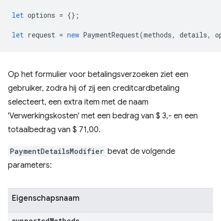
let
options
=
{};
let
request
=
new
PaymentRequest
(
methods
,
details
,
o
Op het formulier voor betalingsverzoeken ziet een
gebruiker, zodra hij of zij een creditcardbetaling
selecteert, een extra item met de naam
'Verwerkingskosten' met een bedrag van $ 3,- en een
totaalbedrag van $ 71,00.
PaymentDetailsModifier
bevat de volgende
parameters:
Eigenschapsnaam
supported
Methods