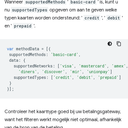
Wanneer
supportedMethods
'
basic-card
' is, kunt u
nu
supportedTypes
opgeven om aan te geven welke
typen kaarten worden ondersteund: '
credit
', '
debit
'
en '
prepaid
'.
var
methodData
=
[{
supportedMethods
:
'basic-card'
,
data
:
{
supportedNetworks
:
[
'visa'
,
'mastercard'
,
'amex'
'diners'
,
'discover'
,
'mir'
,
'unionpay'
]
supportedTypes
:
[
'credit'
,
'debit'
,
'prepaid'
]
}
}];
Controleer het kaarttype goed bij uw betalingsgateway,
want het filteren werkt mogelijk niet optimaal, afhankelijk
van de bron van de betaling.