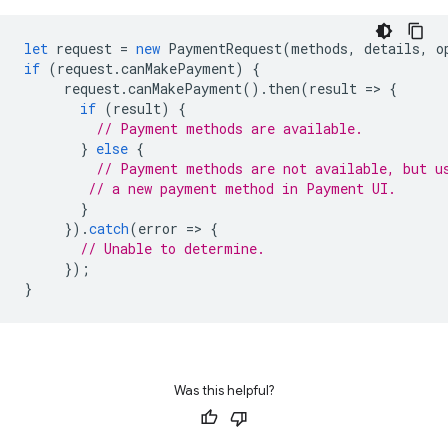
let
request
=
new
PaymentRequest
(
methods
,
details
,
o
if
(
request
.
canMakePayment
)
{
request
.
canMakePayment
().
then
(
result
=
>
{
if
(
result
)
{
// Payment methods are available.
}
else
{
// Payment methods are not available, but u
// a new payment method in Payment UI.
}
}).
catch
(
error
=
>
{
// Unable to determine.
});
}
Was this helpful?