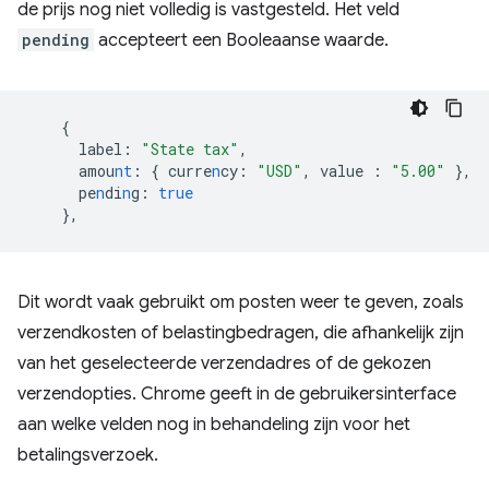
de prijs nog niet volledig is vastgesteld. Het veld
pending
accepteert een Booleaanse waarde.
{
 label
:
"State tax"
,
 amou
nt
:
{
curre
n
cy
:
"USD"
,
value
:
"5.00"
},
 pe
n
di
n
g
:
true
},
Dit wordt vaak gebruikt om posten weer te geven, zoals
verzendkosten of belastingbedragen, die afhankelijk zijn
van het geselecteerde verzendadres of de gekozen
verzendopties. Chrome geeft in de gebruikersinterface
aan welke velden nog in behandeling zijn voor het
betalingsverzoek.