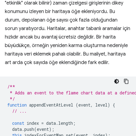
"etkinlik" olarak bilinir) zaman çizelgesi girişlerinin dikey
konumunu izleyen bir haritaya öğe ekleniyordu. Bu
durum, depolanan öğe sayısı çok fazla olduğundan
sorun yaratıyordu. Haritalar, anahtar tabanlı aramalar için
hızlıdır ancak bu avantaj ücretsiz değildir. Bir harita
büyüdükçe, örneğin yeniden karma oluşturma nedeniyle
haritaya veri eklemek pahalı olabilir. Bu maliyet, haritaya
art arda çok sayıda öğe eklendiğinde fark edilir.
/**
 * Adds an event to the flame chart data at a define
 */
function
appendEventAtLevel
(
event
,
level
)
{
// ...
const
index
=
data
.
length
;
data
.
push
(
event
);
this
.
indexForEventMap
.
set
(
event
,
index
);