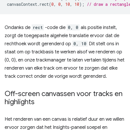
canvasContext
.
rect
(
0
,
0
,
10
,
10
);
// draw a rectangl
Ondanks de
rect
-code die
0, 0
als positie instelt,
zorgt de toegepaste algehele translatie ervoor dat de
rechthoek wordt gerenderd op
0, 10
Dit stelt ons in
staat om op trackbasis te werken alsof we renderen op
(0, 0), en onze trackmanager te laten vertalen tijdens het
renderen van elke track om ervoor te zorgen dat elke
track correct onder de vorige wordt gerenderd.
Off-screen canvassen voor tracks en
highlights
Het renderen van een canvas is relatief duur en we willen
ervoor zorgen dat het Insights-paneel soepel en