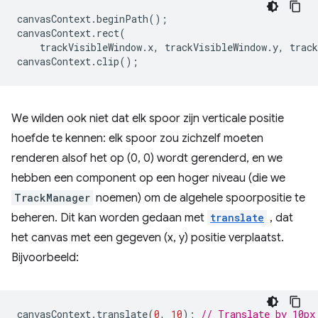
canvasContext
.
beginPath
();
canvasContext
.
rect
(
trackVisibleWindow
.
x
,
trackVisibleWindow
.
y
,
track
canvasContext
.
clip
();
We wilden ook niet dat elk spoor zijn verticale positie
hoefde te kennen: elk spoor zou zichzelf moeten
renderen alsof het op (0, 0) wordt gerenderd, en we
hebben een component op een hoger niveau (die we
TrackManager
noemen) om de algehele spoorpositie te
beheren. Dit kan worden gedaan met
translate
, dat
het canvas met een gegeven (x, y) positie verplaatst.
Bijvoorbeeld:
canvasContext
.
translate
(
0
,
10
);
// Translate by 10px