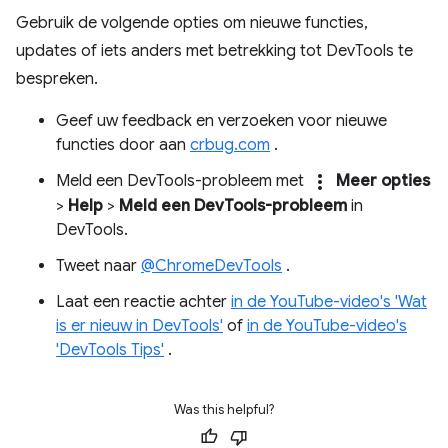
Gebruik de volgende opties om nieuwe functies,
updates of iets anders met betrekking tot DevTools te
bespreken.
Geef uw feedback en verzoeken voor nieuwe
functies door aan
crbug.com
.
more_vert
Meld een DevTools-probleem met
Meer opties
>
Help
>
Meld een DevTools-probleem
in
DevTools.
Tweet naar
@ChromeDevTools
.
Laat een reactie achter
in de YouTube-video's 'Wat
is er nieuw in DevTools'
of
in de YouTube-video's
'DevTools Tips'
.
Was this helpful?